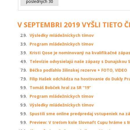
posledných 30
V SEPTEMBRI 2019 VYŠLI TIETO 
2.9.
Výsledky mládežníckych tímov
3.9.
Program mládežníckych tímov
3.9.
Kristi Qose je nominovaný na kvalifikačné zápa
4.9.
Televízie odvysielajú naše zápasy s Dunajskou
7.9.
Béčko podľahlo žilinskej rezerve + FOTO, VIDEO
7.9.
Filip Hašek odchádza na hosťovanie do Dukly Pr
9.9.
Tomáš Bobček hral za SR “19“
9.9.
Program mládežníckych tímov
9.9.
Výsledky mládežníckych tímov
9.9.
Spustili sme online predpredaj vstupeniek na z
9.9.
Preview: V treťom kole Slovnaft Cupu hráme s 