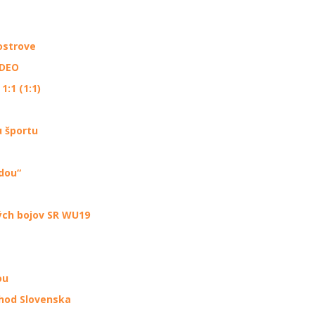
ostrove
IDEO
1:1 (1:1)
u športu
dou“
ných bojov SR WU19
ou
chod Slovenska