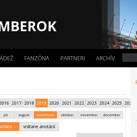
MBEROK
ÁDEŽ
FANZÓNA
PARTNERI
ARCHÍV
2016
2017
2018
2019
2020
2021
2022
2023
2024
2025
2026
júl
august
september
október
november
december
otácií
vrátane anotácií