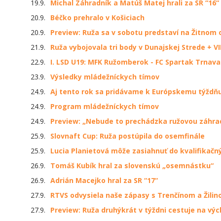
19.9.
Michal Záhradník a Matúš Matej hrali za SR “16“
20.9.
Béčko prehralo v Košiciach
20.9.
Preview: Ruža sa v sobotu predstaví na Žitnom 
21.9.
Ruža vybojovala tri body v Dunajskej Strede + V
22.9.
I. LSD U19: MFK Ružomberok - FC Spartak Trnava 
23.9.
Výsledky mládežníckych tímov
24.9.
Aj tento rok sa pridávame k Európskemu týždň
24.9.
Program mládežníckych tímov
24.9.
Preview: „Nebude to prechádzka ružovou záhra
25.9.
Slovnaft Cup: Ruža postúpila do osemfinále
25.9.
Lucia Planietová môže zasiahnuť do kvalifikač
26.9.
Tomáš Kubík hral za slovenskú „osemnástku“
26.9.
Adrián Macejko hral za SR “17“
27.9.
RTVS odvysiela naše zápasy s Trenčínom a Žilin
27.9.
Preview: Ruža druhýkrát v týždni cestuje na vý