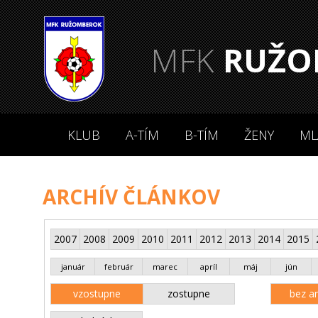
MFK
RUŽO
KLUB
A-TÍM
B-TÍM
ŽENY
ML
ARCHÍV ČLÁNKOV
2007
2008
2009
2010
2011
2012
2013
2014
2015
január
február
marec
apríl
máj
jún
vzostupne
zostupne
bez an