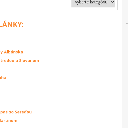
ČLÁNKY:
sy Albánska
 Stredou a Slovanom
aha
ápas so Sereďou
Martinom