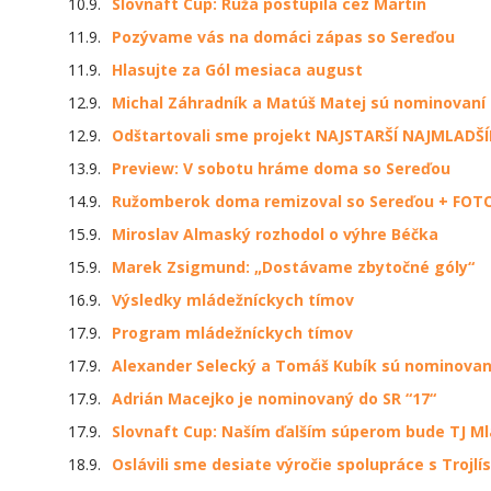
10.9.
Slovnaft Cup: Ruža postúpila cez Martin
11.9.
Pozývame vás na domáci zápas so Sereďou
11.9.
Hlasujte za Gól mesiaca august
12.9.
Michal Záhradník a Matúš Matej sú nominovaní 
12.9.
Odštartovali sme projekt NAJSTARŠÍ NAJMLADŠ
13.9.
Preview: V sobotu hráme doma so Sereďou
14.9.
Ružomberok doma remizoval so Sereďou + FOTO
15.9.
Miroslav Almaský rozhodol o výhre Béčka
15.9.
Marek Zsigmund: „Dostávame zbytočné góly“
16.9.
Výsledky mládežníckych tímov
17.9.
Program mládežníckych tímov
17.9.
Alexander Selecký a Tomáš Kubík sú nominovaní
17.9.
Adrián Macejko je nominovaný do SR “17“
17.9.
Slovnaft Cup: Naším ďalším súperom bude TJ M
18.9.
Oslávili sme desiate výročie spolupráce s Trojl