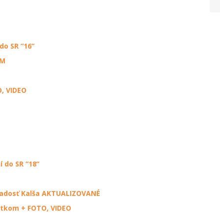
do SR “16“
ÍM
, VIDEO
 do SR “18“
ladosť Kalša AKTUALIZOVANÉ
ístkom + FOTO, VIDEO