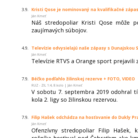
3.9.
Kristi Qose je nominovaný na kvalifikačné zápa
Ján Kmeť
Náš stredopoliar Kristi Qose môže p
zaujímavých súbojov.
4.9.
Televízie odvysielajú naše zápasy s Dunajskou
Ján Kmeť
Televízie RTVS a Orange sport prejavili
7.9.
Béčko podľahlo žilinskej rezerve + FOTO, VIDEO
RUZ - ZIL 1:4, 8.kolo | Ján Kmeť
V sobotu 7. septembra 2019 odohral
kola 2. ligy so žilinskou rezervou.
7.9.
Filip Hašek odchádza na hosťovanie do Dukly Pr
Ján Kmeť
Ofenzívny stredopoliar Filip Hašek, 
ročníka hosťoval pod Čebraťom ako k