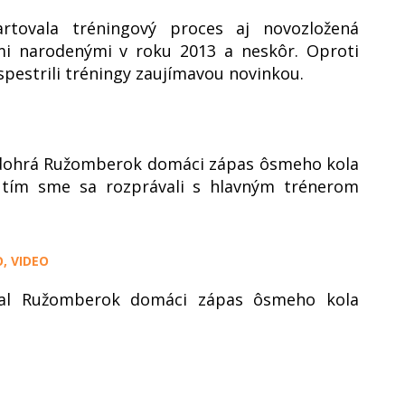
rtovala tréningový proces aj novozložená
mi narodenými v roku 2013 a neskôr. Oproti
pestrili tréningy zaujímavou novinkou.
odohrá Ružomberok domáci zápas ôsmeho kola
nutím sme sa rozprávali s hlavným trénerom
, VIDEO
al Ružomberok domáci zápas ôsmeho kola