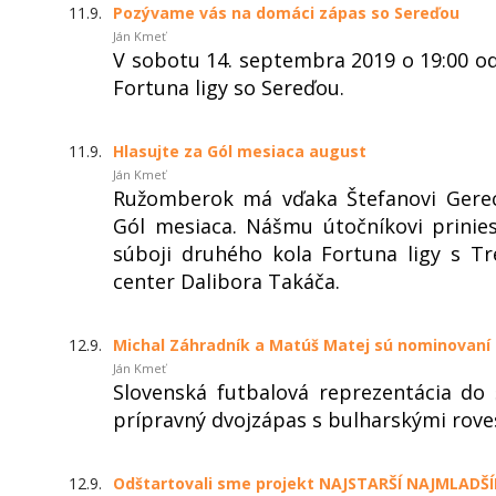
11.9.
Pozývame vás na domáci zápas so Sereďou
Ján Kmeť
V sobotu 14. septembra 2019 o 19:00 
Fortuna ligy so Sereďou.
11.9.
Hlasujte za Gól mesiaca august
Ján Kmeť
Ružomberok má vďaka Štefanovi Gerec
Gól mesiaca. Nášmu útočníkovi prinie
súboji druhého kola Fortuna ligy s Tr
center Dalibora Takáča.
12.9.
Michal Záhradník a Matúš Matej sú nominovaní 
Ján Kmeť
Slovenská futbalová reprezentácia do 
prípravný dvojzápas s bulharskými rove
12.9.
Odštartovali sme projekt NAJSTARŠÍ NAJMLADŠ