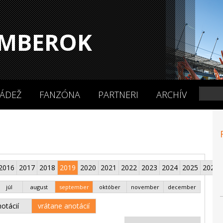
MBEROK
ÁDEŽ
FANZÓNA
PARTNERI
ARCHÍV
2016
2017
2018
2019
2020
2021
2022
2023
2024
2025
2026
júl
august
september
október
november
december
otácií
vrátane anotácií