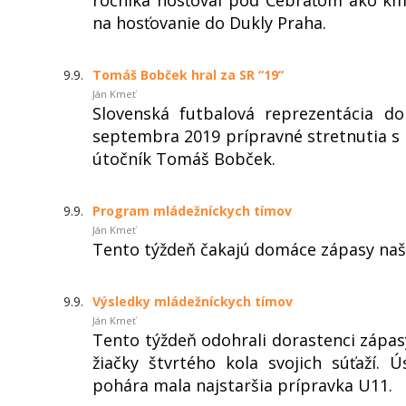
na hosťovanie do Dukly Praha.
9.9.
Tomáš Bobček hral za SR “19“
Ján Kmeť
Slovenská futbalová reprezentácia d
septembra 2019 prípravné stretnutia s
útočník Tomáš Bobček.
9.9.
Program mládežníckych tímov
Ján Kmeť
Tento týždeň čakajú domáce zápasy naše
9.9.
Výsledky mládežníckych tímov
Ján Kmeť
Tento týždeň odohrali dorastenci zápasy
žiačky štvrtého kola svojich súťaží
pohára mala najstaršia prípravka U11.