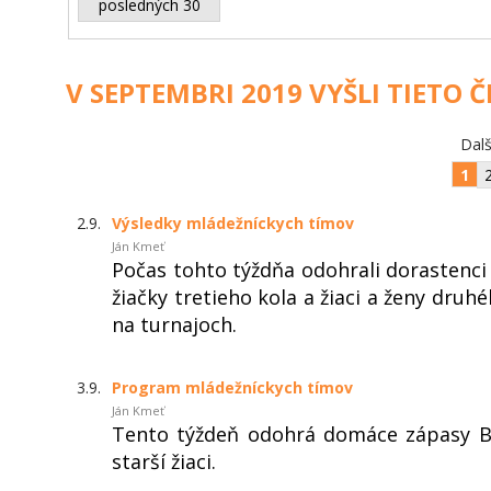
posledných 30
V SEPTEMBRI 2019 VYŠLI TIETO 
Dalš
1
2.9.
Výsledky mládežníckych tímov
Ján Kmeť
Počas tohto týždňa odohrali dorastenci 
žiačky tretieho kola a žiaci a ženy druhé
na turnajoch.
3.9.
Program mládežníckych tímov
Ján Kmeť
Tento týždeň odohrá domáce zápasy B m
starší žiaci.