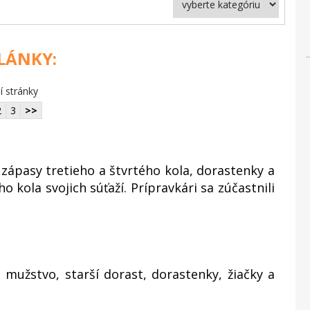
ČLÁNKY:
í stránky
2
3
>>
zápasy tretieho a štvrtého kola, dorastenky a
ho kola svojich súťaží. Prípravkári sa zúčastnili
užstvo, starší dorast, dorastenky, žiačky a