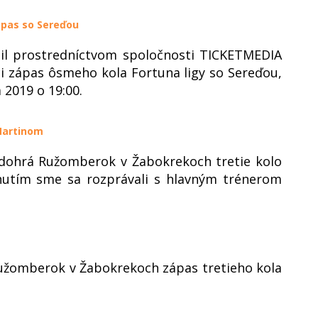
ápas so Sereďou
il prostredníctvom spoločnosti TICKETMEDIA
i zápas ôsmeho kola Fortuna ligy so Sereďou,
 2019 o 19:00.
Martinom
odohrá Ružomberok v Žabokrekoch tretie kolo
nutím sme sa rozprávali s hlavným trénerom
užomberok v Žabokrekoch zápas tretieho kola