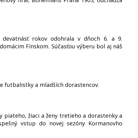
o devätnásť rokov odohrala v dňoch 6. a 9.
 domácim Fínskom. Súčasťou výberu bol aj náš
 futbalistky a mladších dorastencov.
 piateho, žiaci a ženy tretieho a dorastenky a
. Úspešný vstup do novej sezóny Kormanovho