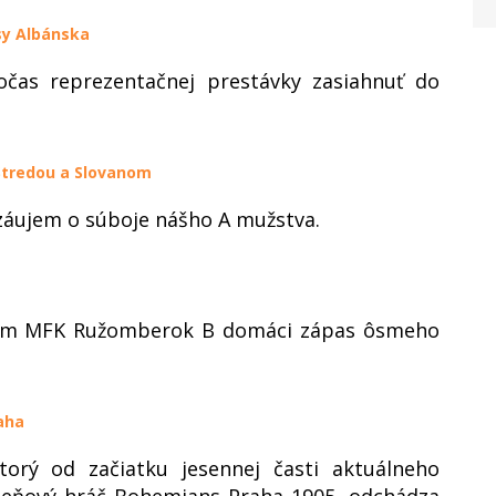
sy Albánska
očas reprezentačnej prestávky zasiahnuť do
 Stredou a Slovanom
 záujem o súboje nášho A mužstva.
 tím MFK Ružomberok B domáci zápas ôsmeho
aha
ktorý od začiatku jesennej časti aktuálneho
meňový hráč Bohemians Praha 1905, odchádza