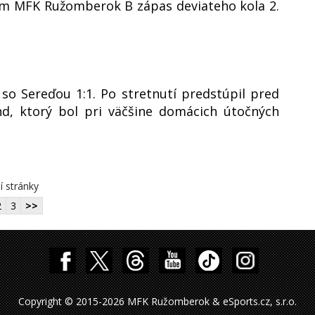
ím MFK Ružomberok B zápas deviateho kola 2.
o Sereďou 1:1. Po stretnutí predstúpil pred
d, ktorý bol pri väčšine domácich útočných
í stránky
2
3
>>
Copyright © 2015-2026 MFK Ružomberok & eSports.cz, s.r.o.