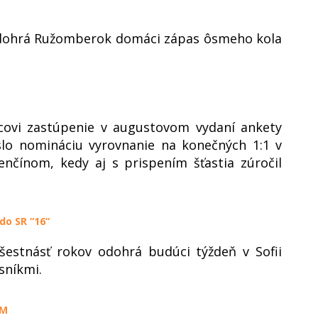
odohrá Ružomberok domáci zápas ôsmeho kola
ovi zastúpenie v augustovom vydaní ankety
slo nomináciu vyrovnanie na konečných 1:1 v
enčínom, kedy aj s prispením šťastia zúročil
do SR “16“
šestnásť rokov odohrá budúci týždeň v Sofii
sníkmi.
ÍM