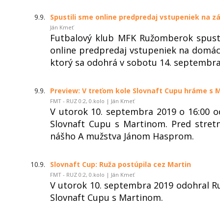
9.9.
Spustili sme online predpredaj vstupeniek na z
Ján Kmeť
Futbalový klub MFK Ružomberok spust
online predpredaj vstupeniek na domác
ktorý sa odohrá v sobotu 14. septembra
9.9.
Preview: V treťom kole Slovnaft Cupu hráme s 
FMT - RUZ 0:2, 0.kolo | Ján Kmeť
V utorok 10. septembra 2019 o 16:00 
Slovnaft Cupu s Martinom. Pred stret
nášho A mužstva Jánom Hasprom.
10.9.
Slovnaft Cup: Ruža postúpila cez Martin
FMT - RUZ 0:2, 0.kolo | Ján Kmeť
V utorok 10. septembra 2019 odohral R
Slovnaft Cupu s Martinom.