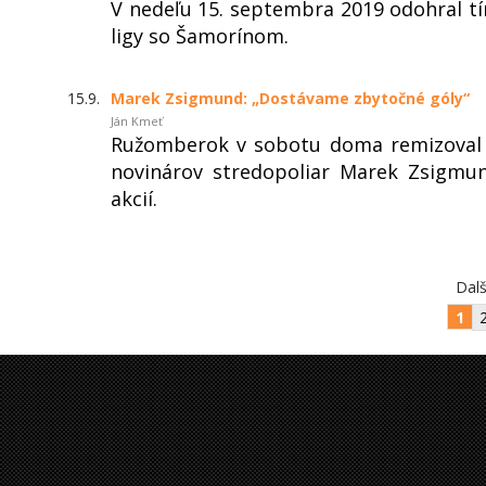
V nedeľu 15. septembra 2019 odohral t
ligy so Šamorínom.
15.9.
Marek Zsigmund: „Dostávame zbytočné góly“
Ján Kmeť
Ružomberok v sobotu doma remizoval s
novinárov stredopoliar Marek Zsigmun
akcií.
Dalš
1