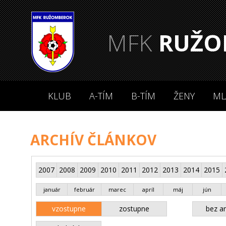
MFK
RUŽO
KLUB
A-TÍM
B-TÍM
ŽENY
ML
ARCHÍV ČLÁNKOV
2007
2008
2009
2010
2011
2012
2013
2014
2015
január
február
marec
apríl
máj
jún
vzostupne
zostupne
bez an