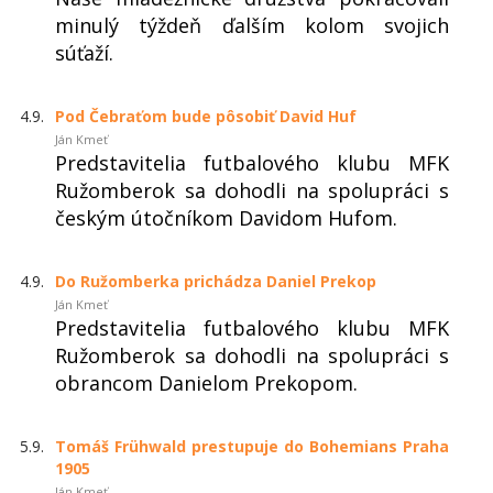
minulý týždeň ďalším kolom svojich
súťaží.
4.9.
Pod Čebraťom bude pôsobiť David Huf
Ján Kmeť
Predstavitelia futbalového klubu MFK
Ružomberok sa dohodli na spolupráci s
českým útočníkom Davidom Hufom.
4.9.
Do Ružomberka prichádza Daniel Prekop
Ján Kmeť
Predstavitelia futbalového klubu MFK
Ružomberok sa dohodli na spolupráci s
obrancom Danielom Prekopom.
5.9.
Tomáš Frühwald prestupuje do Bohemians Praha
1905
Ján Kmeť