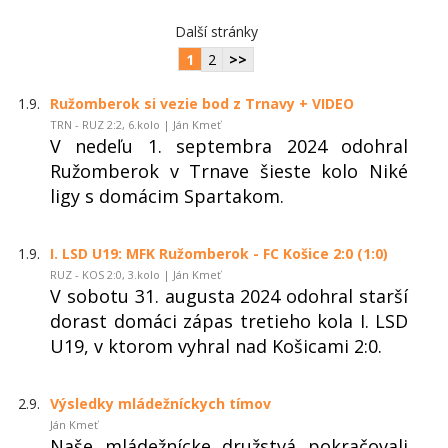
Další stránky
1
2
>>
1.9.
Ružomberok si vezie bod z Trnavy + VIDEO
TRN - RUZ 2:2, 6.kolo | Ján Kmeť
V nedeľu 1. septembra 2024 odohral
Ružomberok v Trnave šieste kolo Niké
ligy s domácim Spartakom.
1.9.
I. LSD U19: MFK Ružomberok - FC Košice 2:0 (1:0)
RUZ - KOS 2:0, 3.kolo | Ján Kmeť
V sobotu 31. augusta 2024 odohral starší
dorast domáci zápas tretieho kola I. LSD
U19, v ktorom vyhral nad Košicami 2:0.
2.9.
Výsledky mládežníckych tímov
Ján Kmeť
Naše mládežnícke družstvá pokračovali