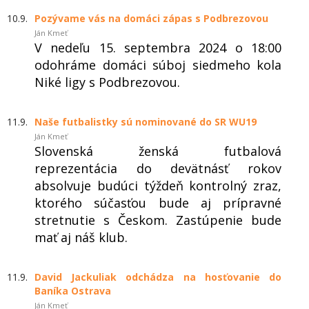
10.9.
Pozývame vás na domáci zápas s Podbrezovou
Ján Kmeť
V nedeľu 15. septembra 2024 o 18:00
odohráme domáci súboj siedmeho kola
Niké ligy s Podbrezovou.
11.9.
Naše futbalistky sú nominované do SR WU19
Ján Kmeť
Slovenská ženská futbalová
reprezentácia do devätnásť rokov
absolvuje budúci týždeň kontrolný zraz,
ktorého súčasťou bude aj prípravné
stretnutie s Českom. Zastúpenie bude
mať aj náš klub.
11.9.
David Jackuliak odchádza na hosťovanie do
Baníka Ostrava
Ján Kmeť