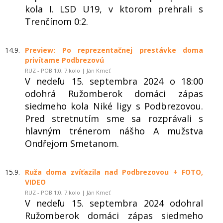
kola I. LSD U19, v ktorom prehrali s
Trenčínom 0:2.
14.9.
Preview: Po reprezentačnej prestávke doma
privítame Podbrezovú
RUZ - POB 1:0, 7.kolo | Ján Kmeť
V nedeľu 15. septembra 2024 o 18:00
odohrá Ružomberok domáci zápas
siedmeho kola Niké ligy s Podbrezovou.
Pred stretnutím sme sa rozprávali s
hlavným trénerom nášho A mužstva
Ondřejom Smetanom.
15.9.
Ruža doma zvíťazila nad Podbrezovou + FOTO,
VIDEO
RUZ - POB 1:0, 7.kolo | Ján Kmeť
V nedeľu 15. septembra 2024 odohral
Ružomberok domáci zápas siedmeho