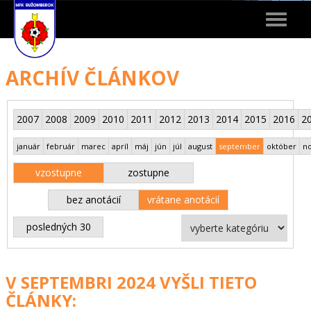
Toggle
navigat
ARCHÍV ČLÁNKOV
2007
2008
2009
2010
2011
2012
2013
2014
2015
2016
2
január
február
marec
apríl
máj
jún
júl
august
september
október
n
vzostupne
zostupne
bez anotácií
vrátane anotácií
posledných 30
V SEPTEMBRI 2024 VYŠLI TIETO
ČLÁNKY: