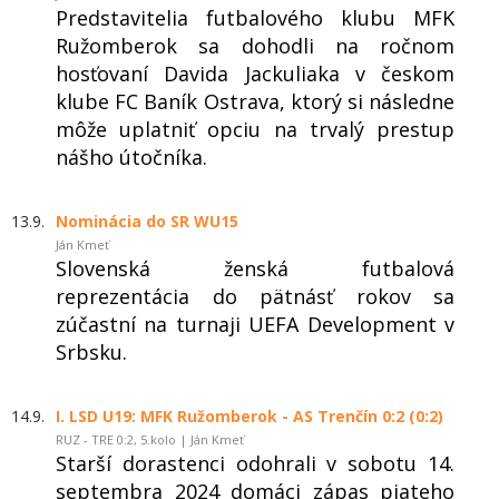
Predstavitelia futbalového klubu MFK
Ružomberok sa dohodli na ročnom
hosťovaní Davida Jackuliaka v českom
klube FC Baník Ostrava, ktorý si následne
môže uplatniť opciu na trvalý prestup
nášho útočníka.
13.9.
Nominácia do SR WU15
Ján Kmeť
Slovenská ženská futbalová
reprezentácia do pätnásť rokov sa
zúčastní na turnaji UEFA Development v
Srbsku.
14.9.
I. LSD U19: MFK Ružomberok - AS Trenčín 0:2 (0:2)
RUZ - TRE 0:2, 5.kolo | Ján Kmeť
Starší dorastenci odohrali v sobotu 14.
septembra 2024 domáci zápas piateho