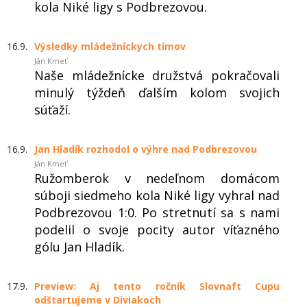
kola Niké ligy s Podbrezovou.
16.9.
Výsledky mládežníckych tímov
Ján Kmeť
Naše mládežnícke družstvá pokračovali
minulý týždeň ďalším kolom svojich
súťaží.
16.9.
Jan Hladík rozhodol o výhre nad Podbrezovou
Ján Kmeť
Ružomberok v nedeľnom domácom
súboji siedmeho kola Niké ligy vyhral nad
Podbrezovou 1:0. Po stretnutí sa s nami
podelil o svoje pocity autor víťazného
gólu Jan Hladík.
17.9.
Preview: Aj tento ročník Slovnaft Cupu
odštartujeme v Diviakoch