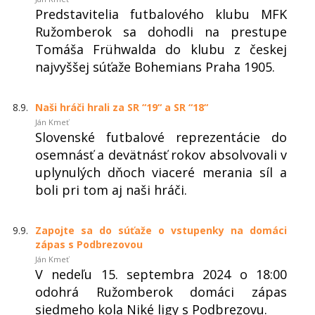
Predstavitelia futbalového klubu MFK
Ružomberok sa dohodli na prestupe
Tomáša Frühwalda do klubu z českej
najvyššej súťaže Bohemians Praha 1905.
8.9.
Naši hráči hrali za SR “19“ a SR “18“
Ján Kmeť
Slovenské futbalové reprezentácie do
osemnásť a devätnásť rokov absolvovali v
uplynulých dňoch viaceré merania síl a
boli pri tom aj naši hráči.
9.9.
Zapojte sa do súťaže o vstupenky na domáci
zápas s Podbrezovou
Ján Kmeť
V nedeľu 15. septembra 2024 o 18:00
odohrá Ružomberok domáci zápas
siedmeho kola Niké ligy s Podbrezovu.