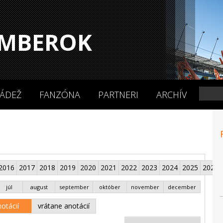
MBEROK
ÁDEŽ
FANZÓNA
PARTNERI
ARCHÍV
2016
2017
2018
2019
2020
2021
2022
2023
2024
2025
2026
júl
august
september
október
november
december
otácií
vrátane anotácií