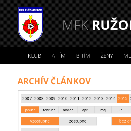
MFK
RUŽO
KLUB
A-TÍM
B-TÍM
ŽENY
ML
ARCHÍV ČLÁNKOV
2007
2008
2009
2010
2011
2012
2013
2014
2015
január
február
marec
apríl
máj
jún
vzostupne
zostupne
bez an