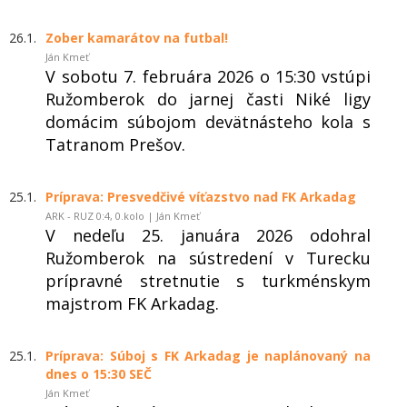
26.1.
Zober kamarátov na futbal!
Ján Kmeť
V sobotu 7. februára 2026 o 15:30 vstúpi
Ružomberok do jarnej časti Niké ligy
domácim súbojom devätnásteho kola s
Tatranom Prešov.
25.1.
Príprava: Presvedčivé víťazstvo nad FK Arkadag
ARK - RUZ 0:4, 0.kolo | Ján Kmeť
V nedeľu 25. januára 2026 odohral
Ružomberok na sústredení v Turecku
prípravné stretnutie s turkménskym
majstrom FK Arkadag.
25.1.
Príprava: Súboj s FK Arkadag je naplánovaný na
dnes o 15:30 SEČ
Ján Kmeť