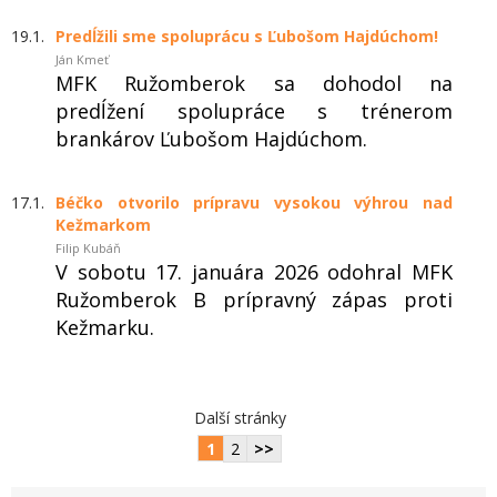
19.1.
Predĺžili sme spoluprácu s Ľubošom Hajdúchom!
Ján Kmeť
MFK Ružomberok sa dohodol na
predĺžení spolupráce s trénerom
brankárov Ľubošom Hajdúchom.
17.1.
Béčko otvorilo prípravu vysokou výhrou nad
Kežmarkom
Filip Kubáň
V sobotu 17. januára 2026 odohral MFK
Ružomberok B prípravný zápas proti
Kežmarku.
Další stránky
1
2
>>