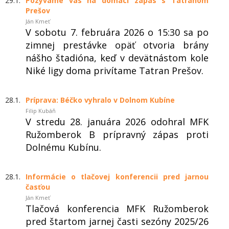
29.1.
Pozývame vás na domáci zápas s Tatranom
Prešov
Ján Kmeť
V sobotu 7. februára 2026 o 15:30 sa po
zimnej prestávke opäť otvoria brány
nášho štadióna, keď v devätnástom kole
Niké ligy doma privítame Tatran Prešov.
28.1.
Príprava: Béčko vyhralo v Dolnom Kubíne
Filip Kubáň
V stredu 28. januára 2026 odohral MFK
Ružomberok B prípravný zápas proti
Dolnému Kubínu.
28.1.
Informácie o tlačovej konferencii pred jarnou
časťou
Ján Kmeť
Tlačová konferencia MFK Ružomberok
pred štartom jarnej časti sezóny 2025/26