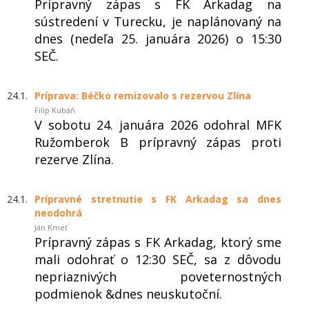
Prípravný zápas s FK Arkadag na
sústredení v Turecku, je naplánovaný na
dnes (nedeľa 25. januára 2026) o 15:30
SEČ.
24.1.
Príprava: Béčko remizovalo s rezervou Zlína
Filip Kubáň
V sobotu 24. januára 2026 odohral MFK
Ružomberok B prípravný zápas proti
rezerve Zlína.
24.1.
Prípravné stretnutie s FK Arkadag sa dnes
neodohrá
Ján Kmeť
Prípravný zápas s FK Arkadag, ktorý sme
mali odohrať o 12:30 SEČ, sa z dôvodu
nepriaznivých poveternostných
podmienok &dnes neuskutoční.