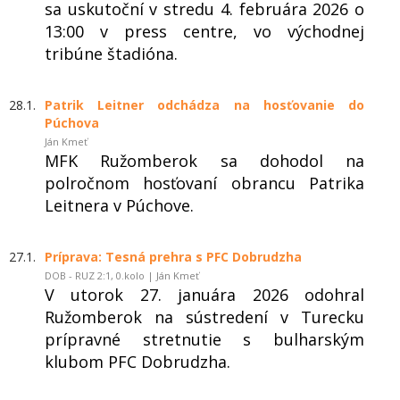
sa uskutoční v stredu 4. februára 2026 o
13:00 v press centre, vo východnej
tribúne štadióna.
28.1.
Patrik Leitner odchádza na hosťovanie do
Púchova
Ján Kmeť
MFK Ružomberok sa dohodol na
polročnom hosťovaní obrancu Patrika
Leitnera v Púchove.
27.1.
Príprava: Tesná prehra s PFC Dobrudzha
DOB - RUZ 2:1, 0.kolo | Ján Kmeť
V utorok 27. januára 2026 odohral
Ružomberok na sústredení v Turecku
prípravné stretnutie s bulharským
klubom PFC Dobrudzha.