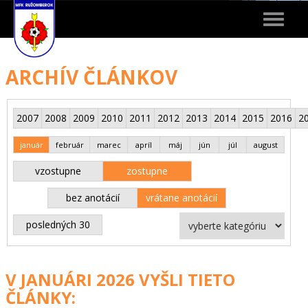
Toggle
navigat
ARCHÍV ČLÁNKOV
2007
2008
2009
2010
2011
2012
2013
2014
2015
2016
2
január
február
marec
apríl
máj
jún
júl
august
vzostupne
zostupne
bez anotácií
vrátane anotácií
posledných 30
V JANUÁRI 2026 VYŠLI TIETO
ČLÁNKY: