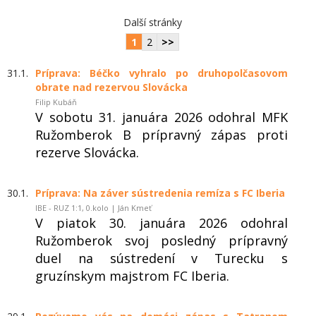
Další stránky
1
2
>>
31.1.
Príprava: Béčko vyhralo po druhopolčasovom
obrate nad rezervou Slovácka
Filip Kubáň
V sobotu 31. januára 2026 odohral MFK
Ružomberok B prípravný zápas proti
rezerve Slovácka.
30.1.
Príprava: Na záver sústredenia remíza s FC Iberia
IBE - RUZ 1:1, 0.kolo | Ján Kmeť
V piatok 30. januára 2026 odohral
Ružomberok svoj posledný prípravný
duel na sústredení v Turecku s
gruzínskym majstrom FC Iberia.