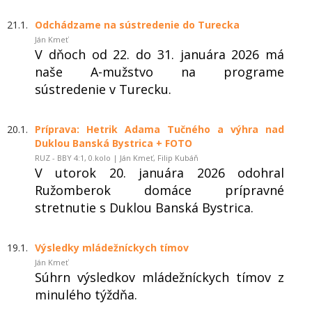
21.1.
Odchádzame na sústredenie do Turecka
Ján Kmeť
V dňoch od 22. do 31. januára 2026 má
naše A-mužstvo na programe
sústredenie v Turecku.
20.1.
Príprava: Hetrik Adama Tučného a výhra nad
Duklou Banská Bystrica + FOTO
RUZ - BBY 4:1, 0.kolo | Ján Kmeť, Filip Kubáň
V utorok 20. januára 2026 odohral
Ružomberok domáce prípravné
stretnutie s Duklou Banská Bystrica.
19.1.
Výsledky mládežníckych tímov
Ján Kmeť
Súhrn výsledkov mládežníckych tímov z
minulého týždňa.