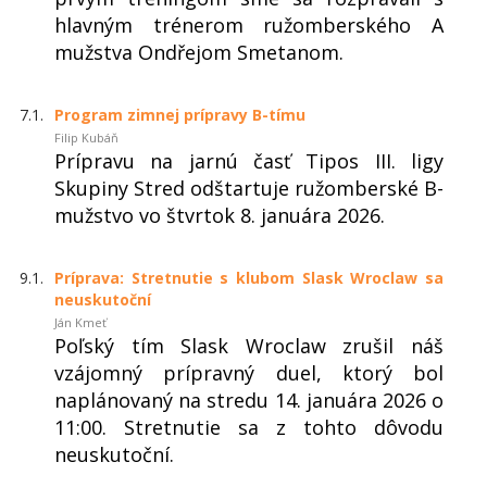
hlavným trénerom ružomberského A
mužstva Ondřejom Smetanom.
7.1.
Program zimnej prípravy B-tímu
Filip Kubáň
Prípravu na jarnú časť Tipos III. ligy
Skupiny Stred odštartuje ružomberské B-
mužstvo vo štvrtok 8. januára 2026.
9.1.
Príprava: Stretnutie s klubom Slask Wroclaw sa
neuskutoční
Ján Kmeť
Poľský tím Slask Wroclaw zrušil náš
vzájomný prípravný duel, ktorý bol
naplánovaný na stredu 14. januára 2026 o
11:00. Stretnutie sa z tohto dôvodu
neuskutoční.