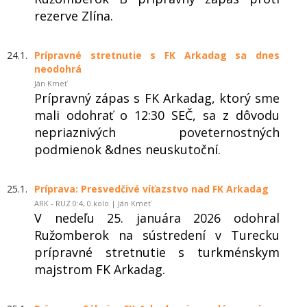
rezerve Zlína.
24.1.
Prípravné stretnutie s FK Arkadag sa dnes
neodohrá
Ján Kmeť
Prípravný zápas s FK Arkadag, ktorý sme
mali odohrať o 12:30 SEČ, sa z dôvodu
nepriaznivých poveternostných
podmienok &dnes neuskutoční.
25.1.
Príprava: Presvedčivé víťazstvo nad FK Arkadag
ARK - RUZ 0:4, 0.kolo | Ján Kmeť
V nedeľu 25. januára 2026 odohral
Ružomberok na sústredení v Turecku
prípravné stretnutie s turkménskym
majstrom FK Arkadag.