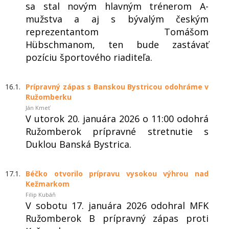
sa stal novým hlavným trénerom A-
mužstva a aj s bývalým českým
reprezentantom Tomášom
Hؗübschmanom, ten bude zastávať
pozíciu športového riaditeľa.
16.1.
Prípravný zápas s Banskou Bystricou odohráme v
Ružomberku
Ján Kmeť
V utorok 20. januára 2026 o 11:00 odohrá
Ružomberok prípravné stretnutie s
Duklou Banská Bystrica.
17.1.
Béčko otvorilo prípravu vysokou výhrou nad
Kežmarkom
Filip Kubáň
V sobotu 17. januára 2026 odohral MFK
Ružomberok B prípravný zápas proti