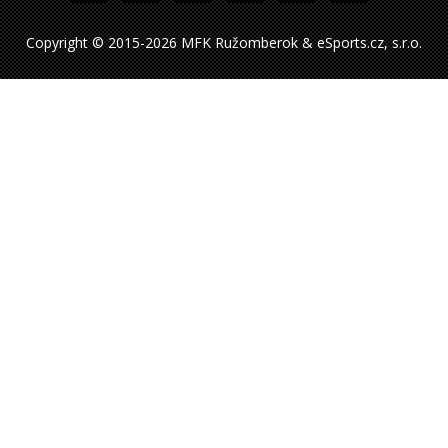
Copyright © 2015-2026 MFK Ružomberok & eSports.cz, s.r.o.