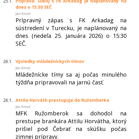
25.1.
Príprava: Súboj s FK Arkadag je naplánovaný na
dnes o 15:30 SEČ
Ján Kmeť
Prípravný zápas s FK Arkadag na
sústredení v Turecku, je naplánovaný na
dnes (nedeľa 25. januára 2026) o 15:30
SEČ.
26.1.
Výsledky mládežníckych tímov
Ján Kmeť
Mládežnícke tímy sa aj počas minulého
týždňa pripravovali na jarnú časť.
26.1.
Attila Horváth prestupuje do Ružomberka
Ján Kmeť
MFK Ružomberok sa dohodol na
prestupe brankára Attilu Horvátha, ktorý
prišiel pod Čebrať na skúšku počas
zimnej prípravy.