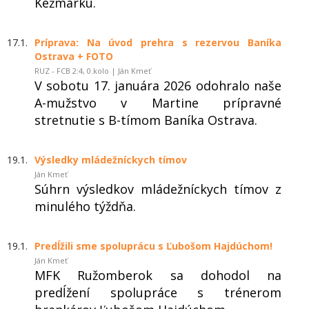
Kežmarku.
17.1.
Príprava: Na úvod prehra s rezervou Baníka
Ostrava + FOTO
RUZ - FCB 2:4, 0.kolo | Ján Kmeť
V sobotu 17. januára 2026 odohralo naše
A-mužstvo v Martine prípravné
stretnutie s B-tímom Baníka Ostrava.
19.1.
Výsledky mládežníckych tímov
Ján Kmeť
Súhrn výsledkov mládežníckych tímov z
minulého týždňa.
19.1.
Predĺžili sme spoluprácu s Ľubošom Hajdúchom!
Ján Kmeť
MFK Ružomberok sa dohodol na
predĺžení spolupráce s trénerom