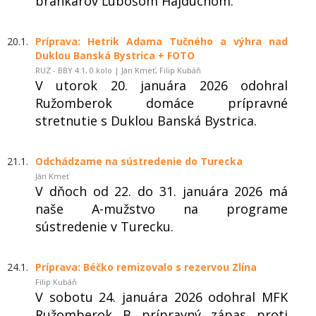
brankárov Ľubošom Hajdúchom.
20.1.
Príprava: Hetrik Adama Tučného a výhra nad
Duklou Banská Bystrica + FOTO
RUZ - BBY 4:1, 0.kolo | Ján Kmeť, Filip Kubáň
V utorok 20. januára 2026 odohral
Ružomberok domáce prípravné
stretnutie s Duklou Banská Bystrica.
21.1.
Odchádzame na sústredenie do Turecka
Ján Kmeť
V dňoch od 22. do 31. januára 2026 má
naše A-mužstvo na programe
sústredenie v Turecku.
24.1.
Príprava: Béčko remizovalo s rezervou Zlína
Filip Kubáň
V sobotu 24. januára 2026 odohral MFK
Ružomberok B prípravný zápas proti