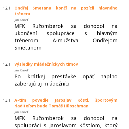
12.1.
Ondřej Smetana končí na pozícii hlavného
trénera
Ján Kmeť
MFK Ružomberok sa dohodol na
ukončení spolupráce s hlavným
trénerom A-mužstva Ondřejom
Smetanom.
12.1.
Výsledky mládežníckych tímov
Ján Kmeť
Po krátkej prestávke opäť naplno
zaberajú aj mládežníci.
13.1.
A-tím povedie Jaroslav Köstl, športovým
riaditeľom bude Tomáš Hübschman
Ján Kmeť
MFK Ružomberok sa dohodol na
spolupráci s Jaroslavom Köstlom, ktorý