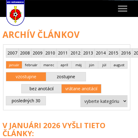
Toggle
navigat
ARCHÍV ČLÁNKOV
2007
2008
2009
2010
2011
2012
2013
2014
2015
2016
2
január
február
marec
apríl
máj
jún
júl
august
vzostupne
zostupne
bez anotácií
vrátane anotácií
posledných 30
V JANUÁRI 2026 VYŠLI TIETO
ČLÁNKY: