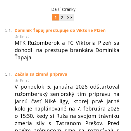
Další stránky
1
2
>>
5.1.
Dominik Ťapaj prestupuje do Viktorie Plzeň
Ján Kmeť
MFK Ružomberok a FC Viktoria Plzeň sa
dohodli na prestupe brankára Dominika
Ťapaja.
5.1.
Začala sa zimná príprava
Ján Kmeť
V pondelok 5. januára 2026 odštartoval
ružomberský seniorský tím prípravu na
jarnú časť Niké ligy, ktorej prvé jarné
kolo je naplánované na 7. februára 2026
o 15:30, kedy si Ruža na svojom trávniku
zmeria sily s Tatranom Prešov. Pred
prvým tréningom sme sa rozprávali s