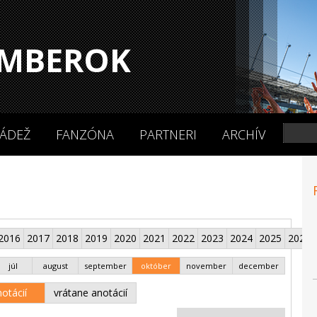
MBEROK
ÁDEŽ
FANZÓNA
PARTNERI
ARCHÍV
2016
2017
2018
2019
2020
2021
2022
2023
2024
2025
2026
júl
august
september
október
november
december
otácií
vrátane anotácií