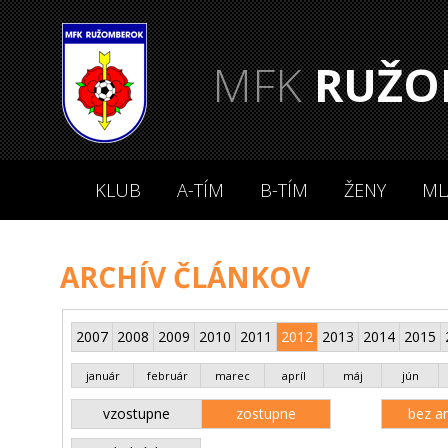
MFK
RUŽO
KLUB
A-TÍM
B-TÍM
ŽENY
ML
ARCHÍV ČLÁNKOV
2007
2008
2009
2010
2011
2012
2013
2014
2015
január
február
marec
apríl
máj
jún
vzostupne
zostupne
bez an