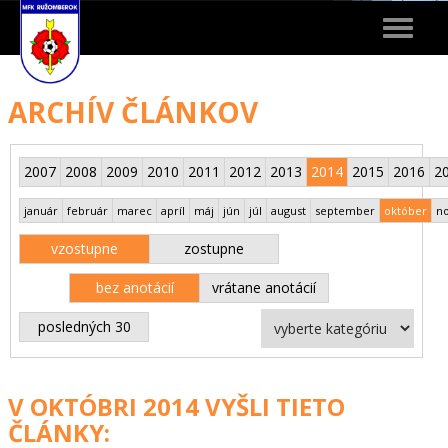
Toggle
navigat
ARCHÍV ČLÁNKOV
2007
2008
2009
2010
2011
2012
2013
2014
2015
2016
2
január
február
marec
apríl
máj
jún
júl
august
september
október
n
vzostupne
zostupne
bez anotácií
vrátane anotácií
posledných 30
V OKTÓBRI 2014 VYŠLI TIETO
ČLÁNKY: