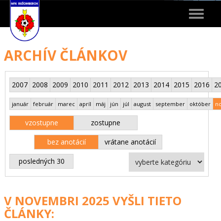
Toggle
navigat
ARCHÍV ČLÁNKOV
2007
2008
2009
2010
2011
2012
2013
2014
2015
2016
2
január
február
marec
apríl
máj
jún
júl
august
september
október
n
vzostupne
zostupne
bez anotácií
vrátane anotácií
posledných 30
V NOVEMBRI 2025 VYŠLI TIETO
ČLÁNKY: