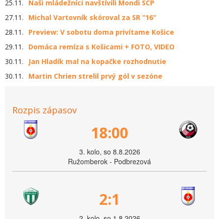
25.11.
Naši mládežníci navštívili Mondi SCP
27.11.
Michal Vartovník skóroval za SR “16“
28.11.
Preview: V sobotu doma privítame Košice
29.11.
Domáca remíza s Košicami + FOTO, VIDEO
30.11.
Jan Hladík mal na kopačke rozhodnutie
30.11.
Martin Chrien strelil prvý gól v sezóne
Rozpis zápasov
18:00
3. kolo, so 8.8.2026
Ružomberok - Podbrezová
2:1
2. kolo, so 1.8.2026