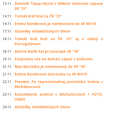
13.11.
Dominik Ťapaj chytal v ďalšom víťaznom zápase
SR “21“
14.11.
Tomáš Král hral za ČR “21“
14.11.
Emma Kenderová je nominovaná do SR WU15
17.11.
Výsledky mládežníckych tímov
18.11.
Tomáš Král hral za ČR “21“ aj v súboji s
Portugalskom
18.11.
Martin Bačík bol pri postupe SR “19“
19.11.
Pozývame vás na domáci zápas s Košicami
21.11.
Max Bartečko je nominovaný do SR “16“
21.11.
Emma Kenderová skórovala za SR WU15
22.11.
Preview: Po reprezentačnej prestávke hráme v
Michalovciach
23.11.
Ružomberok prehral v Michalovciach + FOTO,
VIDEO
24.11.
Výsledky mládežníckych tímov