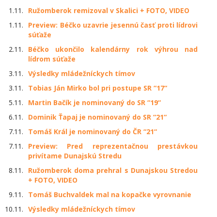
1.11.
Ružomberok remizoval v Skalici + FOTO, VIDEO
1.11.
Preview: Béčko uzavrie jesennú časť proti lídrovi
súťaže
2.11.
Béčko ukončilo kalendárny rok výhrou nad
lídrom súťaže
3.11.
Výsledky mládežníckych tímov
3.11.
Tobias Ján Mirko bol pri postupe SR “17“
5.11.
Martin Bačík je nominovaný do SR “19“
6.11.
Dominik Ťapaj je nominovaný do SR “21“
7.11.
Tomáš Král je nominovaný do ČR “21“
7.11.
Preview: Pred reprezentačnou prestávkou
privítame Dunajskú Stredu
8.11.
Ružomberok doma prehral s Dunajskou Stredou
+ FOTO, VIDEO
9.11.
Tomáš Buchvaldek mal na kopačke vyrovnanie
10.11.
Výsledky mládežníckych tímov