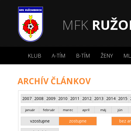
MFK
RUŽO
KLUB
A-TÍM
B-TÍM
ŽENY
ML
ARCHÍV ČLÁNKOV
2007
2008
2009
2010
2011
2012
2013
2014
2015
január
február
marec
apríl
máj
jún
vzostupne
zostupne
bez an