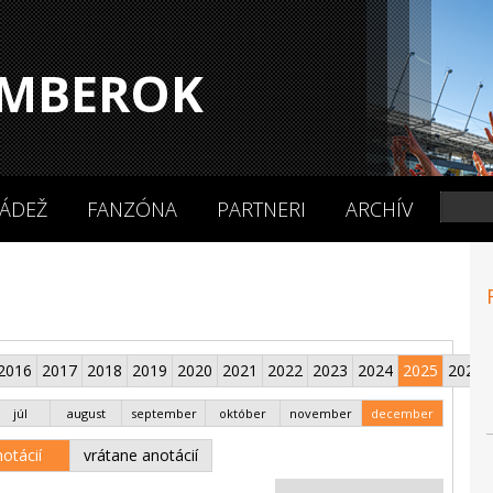
MBEROK
ÁDEŽ
FANZÓNA
PARTNERI
ARCHÍV
2016
2017
2018
2019
2020
2021
2022
2023
2024
2025
2026
júl
august
september
október
november
december
otácií
vrátane anotácií