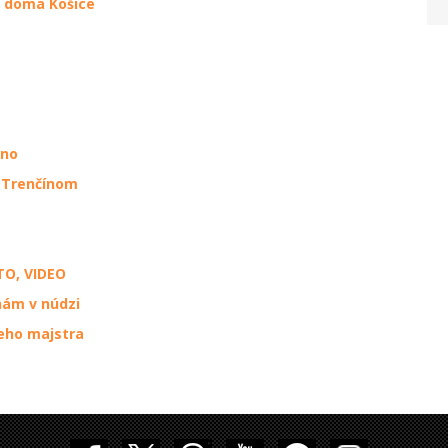
e doma Košice
čno
 Trenčínom
TO, VIDEO
nám v núdzi
eho majstra