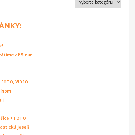
LÁNKY:
k!
rátime až 5 eur
 FOTO, VIDEO
čínom
li
ošice + FOTO
astickú jeseň