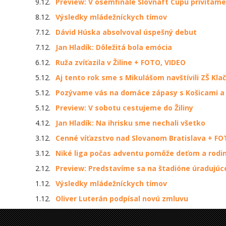
9.12.
Preview: V osemfinále Slovnaft Cupu privítam
8.12.
Výsledky mládežníckych tímov
7.12.
Dávid Húska absolvoval úspešný debut
7.12.
Jan Hladík: Dôležitá bola emócia
6.12.
Ruža zvíťazila v Žiline + FOTO, VIDEO
5.12.
Aj tento rok sme s Mikulášom navštívili ZŠ Kla
5.12.
Pozývame vás na domáce zápasy s Košicami a
5.12.
Preview: V sobotu cestujeme do Žiliny
4.12.
Jan Hladík: Na ihrisku sme nechali všetko
3.12.
Cenné víťazstvo nad Slovanom Bratislava + FO
3.12.
Niké liga počas adventu pomôže deťom a rodi
2.12.
Preview: Predstavíme sa na štadióne úradujúc
1.12.
Výsledky mládežníckych tímov
1.12.
Oliver Luterán podpísal novú zmluvu