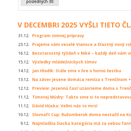
posledných 30
V DECEMBRI 2025 VYŠLI TIETO Č
31.12.
Program zimnej prípravy
23.12.
Prajeme vám veselé Vianoce a šťastný nový ro
16.12.
Bezstarostný týždeň v Niké – každý deň vám v
15.12.
Výsledky mládežníckych tímov
14.12.
Jan Hladík: Stále sme v hre o hornú šestku
13.12.
Na záver jesene domáca remíza s Trenčínom +
12.12.
Preview: Jesennú časť uzavrieme doma s Tren
11.12.
Timotej Múdry: Takto sme si to nepredstavova
11.12.
Dávid Húska: Veľmi nás to mrzí
10.12.
Slovnaft Cup: Ružomberok doma nestačil na K
9.12.
Najmladšia žiacka kategória má za sebou fant