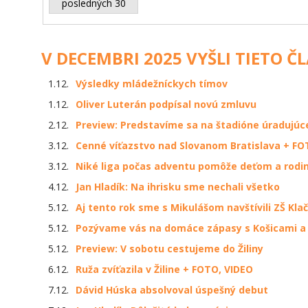
posledných 30
V DECEMBRI 2025 VYŠLI TIETO Č
1.12.
Výsledky mládežníckych tímov
1.12.
Oliver Luterán podpísal novú zmluvu
2.12.
Preview: Predstavíme sa na štadióne úradujúc
3.12.
Cenné víťazstvo nad Slovanom Bratislava + FO
3.12.
Niké liga počas adventu pomôže deťom a rodi
4.12.
Jan Hladík: Na ihrisku sme nechali všetko
5.12.
Aj tento rok sme s Mikulášom navštívili ZŠ Kla
5.12.
Pozývame vás na domáce zápasy s Košicami a
5.12.
Preview: V sobotu cestujeme do Žiliny
6.12.
Ruža zvíťazila v Žiline + FOTO, VIDEO
7.12.
Dávid Húska absolvoval úspešný debut