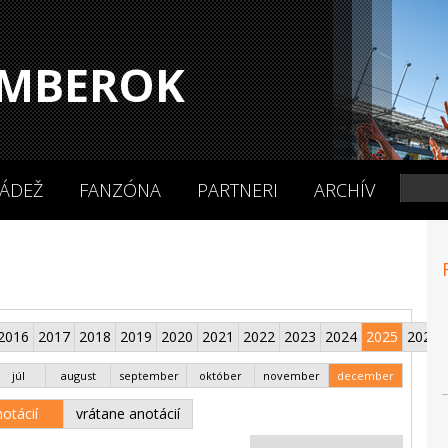
MBEROK
ÁDEŽ
FANZÓNA
PARTNERI
ARCHÍV
2016
2017
2018
2019
2020
2021
2022
2023
2024
2025
2026
júl
august
september
október
november
december
otácií
vrátane anotácií