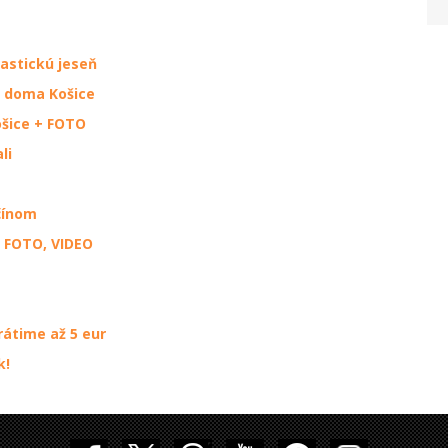
astickú jeseň
e doma Košice
ošice + FOTO
li
čínom
 FOTO, VIDEO
rátime až 5 eur
k!