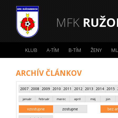
MFK
RUŽO
KLUB
A-TÍM
B-TÍM
ŽENY
ML
ARCHÍV ČLÁNKOV
2007
2008
2009
2010
2011
2012
2013
2014
2015
január
február
marec
apríl
máj
jún
vzostupne
zostupne
bez an