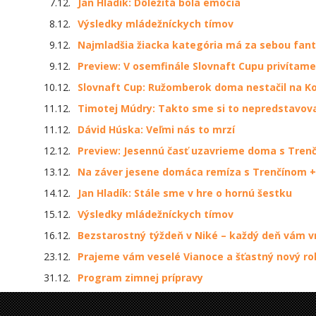
7.12.
Jan Hladík: Dôležitá bola emócia
8.12.
Výsledky mládežníckych tímov
9.12.
Najmladšia žiacka kategória má za sebou fant
9.12.
Preview: V osemfinále Slovnaft Cupu privítam
10.12.
Slovnaft Cup: Ružomberok doma nestačil na K
11.12.
Timotej Múdry: Takto sme si to nepredstavova
11.12.
Dávid Húska: Veľmi nás to mrzí
12.12.
Preview: Jesennú časť uzavrieme doma s Tren
13.12.
Na záver jesene domáca remíza s Trenčínom +
14.12.
Jan Hladík: Stále sme v hre o hornú šestku
15.12.
Výsledky mládežníckych tímov
16.12.
Bezstarostný týždeň v Niké – každý deň vám v
23.12.
Prajeme vám veselé Vianoce a šťastný nový ro
31.12.
Program zimnej prípravy