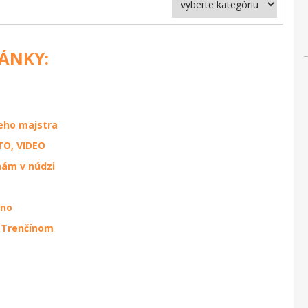
LÁNKY:
eho majstra
TO, VIDEO
nám v núdzi
čno
 Trenčínom