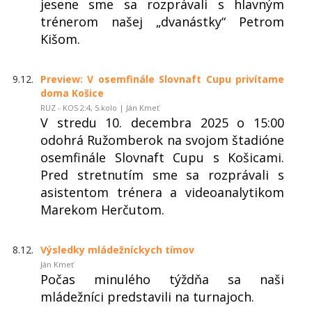
jesene sme sa rozprávali s hlavným
trénerom našej „dvanástky“ Petrom
Kišom.
9.12.
Preview: V osemfinále Slovnaft Cupu privítame
doma Košice
RUZ - KOS 2:4, 5.kolo | Ján Kmeť
V stredu 10. decembra 2025 o 15:00
odohrá Ružomberok na svojom štadióne
osemfinále Slovnaft Cupu s Košicami.
Pred stretnutím sme sa rozprávali s
asistentom trénera a videoanalytikom
Marekom Herčutom.
8.12.
Výsledky mládežníckych tímov
Ján Kmeť
Počas minulého týždňa sa naši
mládežníci predstavili na turnajoch.