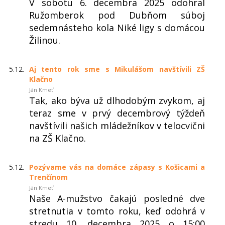
V sobotu 6. decembra 2025 odohral
Ružomberok pod Dubňom súboj
sedemnásteho kola Niké ligy s domácou
Žilinou.
5.12.
Aj tento rok sme s Mikulášom navštívili ZŠ
Klačno
Ján Kmeť
Tak, ako býva už dlhodobým zvykom, aj
teraz sme v prvý decembrový týždeň
navštívili našich mládežníkov v telocvični
na ZŠ Klačno.
5.12.
Pozývame vás na domáce zápasy s Košicami a
Trenčínom
Ján Kmeť
Naše A-mužstvo čakajú posledné dve
stretnutia v tomto roku, keď odohrá v
stredu 10. decembra 2025 o 15:00