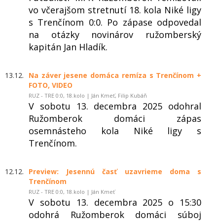
vo včerajšom stretnutí 18. kola Niké ligy
s Trenčínom 0:0. Po zápase odpovedal
na otázky novinárov ružomberský
kapitán Jan Hladík.
13.12.
Na záver jesene domáca remíza s Trenčínom +
FOTO, VIDEO
RUZ - TRE 0:0, 18.kolo | Ján Kmeť, Filip Kubáň
V sobotu 13. decembra 2025 odohral
Ružomberok domáci zápas
osemnásteho kola Niké ligy s
Trenčínom.
12.12.
Preview: Jesennú časť uzavrieme doma s
Trenčínom
RUZ - TRE 0:0, 18.kolo | Ján Kmeť
V sobotu 13. decembra 2025 o 15:30
odohrá Ružomberok domáci súboj