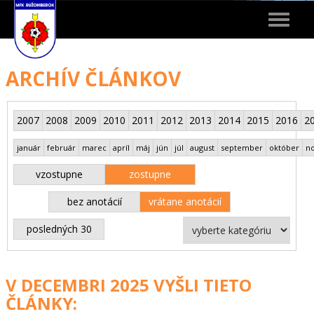
Toggle
navigat
ARCHÍV ČLÁNKOV
2007
2008
2009
2010
2011
2012
2013
2014
2015
2016
2
január
február
marec
apríl
máj
jún
júl
august
september
október
n
vzostupne
zostupne
bez anotácií
vrátane anotácií
posledných 30
V DECEMBRI 2025 VYŠLI TIETO
ČLÁNKY: