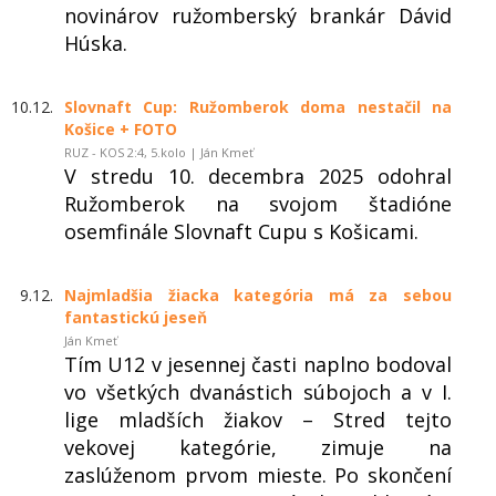
novinárov ružomberský brankár Dávid
Húska.
10.12.
Slovnaft Cup: Ružomberok doma nestačil na
Košice + FOTO
RUZ - KOS 2:4, 5.kolo | Ján Kmeť
V stredu 10. decembra 2025 odohral
Ružomberok na svojom štadióne
osemfinále Slovnaft Cupu s Košicami.
9.12.
Najmladšia žiacka kategória má za sebou
fantastickú jeseň
Ján Kmeť
Tím U12 v jesennej časti naplno bodoval
vo všetkých dvanástich súbojoch a v I.
lige mladších žiakov – Stred tejto
vekovej kategórie, zimuje na
zaslúženom prvom mieste. Po skončení