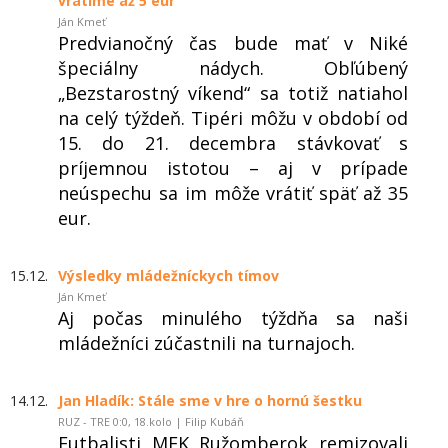
vrátime až 5 eur
Ján Kmeť
Predvianočný čas bude mať v Niké
špeciálny nádych. Obľúbený
„Bezstarostný víkend“ sa totiž natiahol
na celý týždeň. Tipéri môžu v období od
15. do 21. decembra stávkovať s
príjemnou istotou – aj v prípade
neúspechu sa im môže vrátiť späť až 35
eur.
15.12.
Výsledky mládežníckych tímov
Ján Kmeť
Aj počas minulého týždňa sa naši
mládežníci zúčastnili na turnajoch.
14.12.
Jan Hladík: Stále sme v hre o hornú šestku
RUZ - TRE 0:0, 18.kolo | Filip Kubáň
Futbalisti MFK Ružomberok remizovali