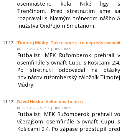
osemnásteho kola Niké ligy s
Trenčínom. Pred stretnutím sme sa
rozprávali s hlavným trénerom nášho A
mužstva Ondřejom Smetanom.
11.12.
Timotej Múdry: Takto sme si to nepredstavovali
RUZ - KOS 2:4, 5.kolo | Filip Kubáň
Futbalisti MFK Ružomberok prehrali v
osemfinále Slovnaft Cupu s Košicami 2:4.
Po stretnutí odpovedal na otázky
novinárov ružomberský záložník Timotej
Múdry.
11.12.
Dávid Húska: Veľmi nás to mrzí
RUZ - KOS 2:4, 5.kolo | Filip Kubáň
Futbalisti MFK Ružomberok prehrali vo
včerajšom osemfinále Slovnaft Cupu s
Košicami 2:4. Po zápase predstúpil pred