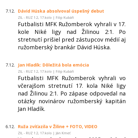
7.12.
Dávid Húska absolvoval úspešný debut
ZIL - RUZ 1:2, 17.kolo | Filip Kubáň
Futbalisti MFK Ružomberok vyhrali v 17.
kole Niké ligy nad Žilinou 2:1. Po
stretnutí prišiel pred zástupcov médií aj
ružomberský brankár Dávid Húska.
7.12.
Jan Hladík: Dôležitá bola emócia
ZIL - RUZ 1:2, 17.kolo | Filip Kubáň
Futbalisti MFK Ružomberok vyhrali vo
včerajšom stretnutí 17. kola Niké ligy
nad Žilinou 2:1. Po zápase odpovedal na
otázky novinárov ružomberský kapitán
Jan Hladík.
6.12.
Ruža zvíťazila v Žiline + FOTO, VIDEO
ZIL - RUZ 1:2, 17.kolo | Ján Kmeť