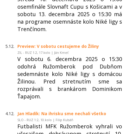
osemfinále Slovnaft Cupu s Košicami a v
sobotu 13. decembra 2025 o 15:30 má
na programe osemnáste kolo Niké ligy s
Trenčínom.
5.12.
Preview: V sobotu cestujeme do Žiliny
ZIL - RUZ 1:2, 17.kolo | Ján Kmeť
V sobotu 6. decembra 2025 o 15:30
odohrá Ružomberok pod Dubňom
sedemnáste kolo Niké ligy s domácou
Žilinou. Pred stretnutím sme sa
rozprávali s brankárom Dominikom
Ťapajom.
4.12.
Jan Hladík: Na ihrisku sme nechali všetko
SLO - RUZ 1:2, 10.kolo | Filip Kubáň
Futbalisti MFK Ružomberok vyhrali vo
včerajšom dohrávanom stretnutí 10.