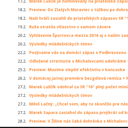
17.2.
Marek Luščík je nominovaný na priateľské zápas
18.2.
Preview: Do Zlatých Moraviec s túžbou po dobr
18.2.
Naši hráči zasiahli do priateľských zápasov SR 
19.2.
Ruža stratila víťazstvo v samom závere
20.2.
Vyhlásenie Športovca mesta 2016 aj s naším z
20.2.
Výsledky mládežníckych tímov
22.2.
Pozývame vás na domáci zápas s Podbrezovou
22.2.
Odložené stretnutie s Michalovcami odohráme 
25.2.
Preview: Musíme zlepšiť efektivitu v koncovke
26.2.
V domácej jarnej premiére bezgólová remíza + 
27.2.
Marek Luščík odohral za SR "16" plný počet min
27.2.
Výsledky mládežníckych tímov
27.2.
Miloš Lačný: „Chcel som, aby to skončilo pre nás
27.2.
Marek Sapara zasiahol do zápasu prvýkrát od 
28.2.
Preview: V Žiline nás čaká dohrávka s Michalov