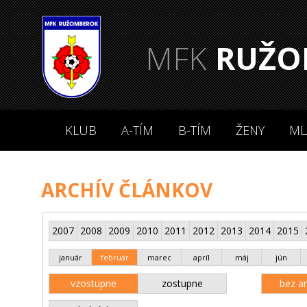
MFK
RUŽO
KLUB
A-TÍM
B-TÍM
ŽENY
ML
ARCHÍV ČLÁNKOV
2007
2008
2009
2010
2011
2012
2013
2014
2015
január
február
marec
apríl
máj
jún
vzostupne
zostupne
bez an