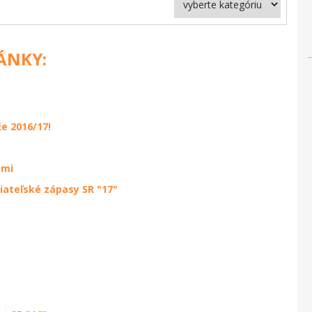
LÁNKY:
e 2016/17!
ami
iateľské zápasy SR "17"