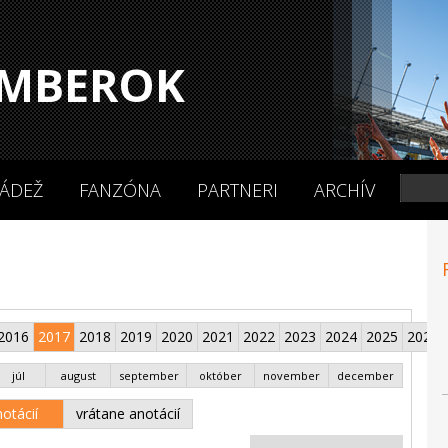
MBEROK
ÁDEŽ
FANZÓNA
PARTNERI
ARCHÍV
2016
2017
2018
2019
2020
2021
2022
2023
2024
2025
2026
júl
august
september
október
november
december
otácií
vrátane anotácií