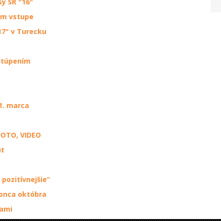
y SR "16"
om vstupe
"17" v Turecku
astúpením
1. marca
FOTO, VIDEO
út
 pozitívnejšie“
konca októbra
cami