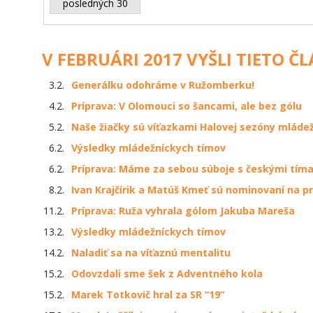
posledných 30
V FEBRUÁRI 2017 VYŠLI TIETO Č
3.2.
Generálku odohráme v Ružomberku!
4.2.
Príprava: V Olomouci so šancami, ale bez gólu
5.2.
Naše žiačky sú víťazkami Halovej sezóny mládež
6.2.
Výsledky mládežníckych tímov
6.2.
Príprava: Máme za sebou súboje s českými tím
8.2.
Ivan Krajčírik a Matúš Kmeť sú nominovaní na pr
11.2.
Príprava: Ruža vyhrala gólom Jakuba Mareša
13.2.
Výsledky mládežníckych tímov
14.2.
Naladiť sa na víťaznú mentalitu
15.2.
Odovzdali sme šek z Adventného kola
15.2.
Marek Totkovič hral za SR “19“