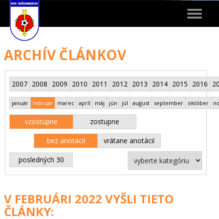
Toggle
navigat
ARCHÍV ČLÁNKOV
2007
2008
2009
2010
2011
2012
2013
2014
2015
2016
2
január
február
marec
apríl
máj
jún
júl
august
september
október
n
vzostupne
zostupne
bez anotácií
vrátane anotácií
posledných 30
V FEBRUÁRI 2022 VYŠLI TIETO
ČLÁNKY: