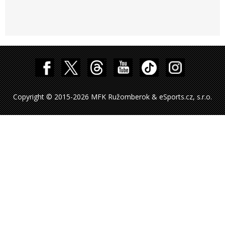
Copyright © 2015-2026 MFK Ružomberok & eSports.cz, s.r.o.