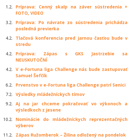
1.2.
Príprava: Cenný skalp na záver sústredenia +
FOTO, VIDEO
3.2.
Príprava: Po návrate zo sústredenia prichádza
posledná previerka
4.2.
Tlačová konferencia pred jarnou časťou bude v
stredu
4.2.
Príprava: Zápas s GKS Jastrzebie sa
NEUSKUTOČNÍ
4.2.
V e-Fortuna liga Challenge nás bude zastupovať
Samuel Šefčík
6.2.
Prvenstvo v e-Fortuna liga Challenge patrí Senici
7.2.
Výsledky mládežníckych tímov
9.2.
Aj na jar chceme pokračovať vo výkonoch a
výsledkoch z jesene
10.2.
Nominácie do mládežníckych reprezentačných
výberov
11.2.
Zápas Ružomberok – Žilina odložený na pondelok