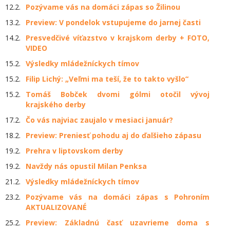
12.2.
Pozývame vás na domáci zápas so Žilinou
13.2.
Preview: V pondelok vstupujeme do jarnej časti
14.2.
Presvedčivé víťazstvo v krajskom derby + FOTO,
VIDEO
15.2.
Výsledky mládežníckych tímov
15.2.
Filip Lichý: „Veľmi ma teší, že to takto vyšlo“
15.2.
Tomáš Bobček dvomi gólmi otočil vývoj
krajského derby
17.2.
Čo vás najviac zaujalo v mesiaci január?
18.2.
Preview: Preniesť pohodu aj do ďalšieho zápasu
19.2.
Prehra v liptovskom derby
19.2.
Navždy nás opustil Milan Penksa
21.2.
Výsledky mládežníckych tímov
23.2.
Pozývame vás na domáci zápas s Pohroním
AKTUALIZOVANÉ
25.2.
Preview: Základnú časť uzavrieme doma s