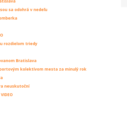
tislava
Vsou sa odohrá v nedeľu
žomberka
EO
u rozdielom triedy
ovanom Bratislava
športovým kolektívom mesta za minulý rok
ra
ra neuskutoční
 VIDEO