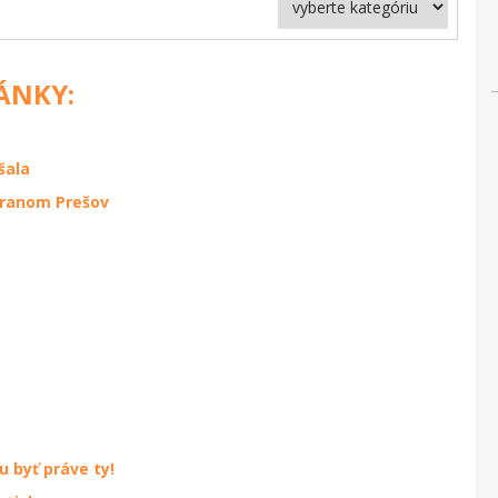
LÁNKY:
šala
tranom Prešov
 byť práve ty!