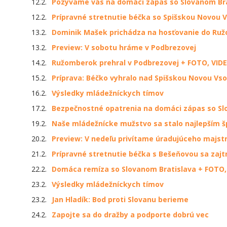
12.2.
Pozývame vás na domáci zápas so Slovanom Bra
12.2.
Prípravné stretnutie béčka so Spišskou Novou 
13.2.
Dominik Mašek prichádza na hosťovanie do Ru
13.2.
Preview: V sobotu hráme v Podbrezovej
14.2.
Ružomberok prehral v Podbrezovej + FOTO, VID
15.2.
Príprava: Béčko vyhralo nad Spišskou Novou Vso
16.2.
Výsledky mládežníckych tímov
17.2.
Bezpečnostné opatrenia na domáci zápas so Sl
19.2.
Naše mládežnícke mužstvo sa stalo najlepším 
20.2.
Preview: V nedeľu privítame úradujúceho majst
21.2.
Prípravné stretnutie béčka s Bešeňovou sa zajt
22.2.
Domáca remíza so Slovanom Bratislava + FOTO,
23.2.
Výsledky mládežníckych tímov
23.2.
Jan Hladík: Bod proti Slovanu berieme
24.2.
Zapojte sa do dražby a podporte dobrú vec