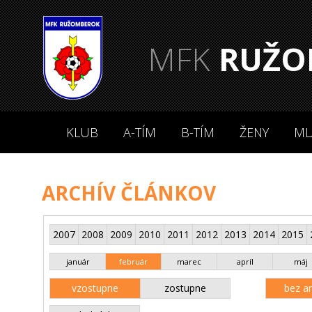
MFK
RUŽO
KLUB
A-TÍM
B-TÍM
ŽENY
ML
ARCHÍV ČLÁNKOV
2007
2008
2009
2010
2011
2012
2013
2014
2015
január
február
marec
apríl
máj
vzostupne
zostupne
bez an