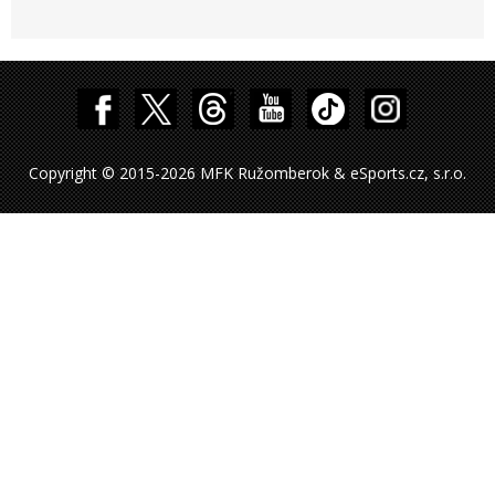
Copyright © 2015-2026 MFK Ružomberok & eSports.cz, s.r.o.