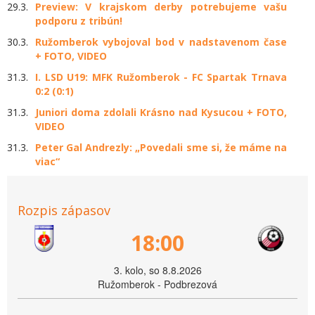
29.3.
Preview: V krajskom derby potrebujeme vašu
podporu z tribún!
30.3.
Ružomberok vybojoval bod v nadstavenom čase
+ FOTO, VIDEO
31.3.
I. LSD U19: MFK Ružomberok - FC Spartak Trnava
0:2 (0:1)
31.3.
Juniori doma zdolali Krásno nad Kysucou + FOTO,
VIDEO
31.3.
Peter Gal Andrezly: „Povedali sme si, že máme na
viac“
Rozpis zápasov
18:00
3. kolo, so 8.8.2026
Ružomberok - Podbrezová