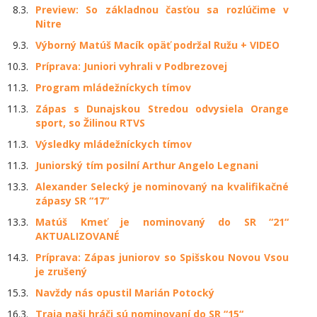
8.3.
Preview: So základnou časťou sa rozlúčime v
Nitre
9.3.
Výborný Matúš Macík opäť podržal Ružu + VIDEO
10.3.
Príprava: Juniori vyhrali v Podbrezovej
11.3.
Program mládežníckych tímov
11.3.
Zápas s Dunajskou Stredou odvysiela Orange
sport, so Žilinou RTVS
11.3.
Výsledky mládežníckych tímov
11.3.
Juniorský tím posilní Arthur Angelo Legnani
13.3.
Alexander Selecký je nominovaný na kvalifikačné
zápasy SR “17“
13.3.
Matúš Kmeť je nominovaný do SR “21“
AKTUALIZOVANÉ
14.3.
Príprava: Zápas juniorov so Spišskou Novou Vsou
je zrušený
15.3.
Navždy nás opustil Marián Potocký
16.3.
Traja naši hráči sú nominovaní do SR “15“