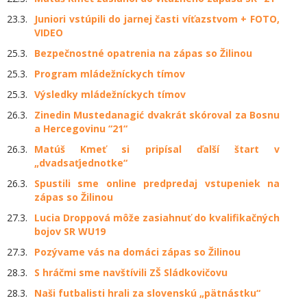
23.3.
Juniori vstúpili do jarnej časti víťazstvom + FOTO,
VIDEO
25.3.
Bezpečnostné opatrenia na zápas so Žilinou
25.3.
Program mládežníckych tímov
25.3.
Výsledky mládežníckych tímov
26.3.
Zinedin Mustedanagić dvakrát skóroval za Bosnu
a Hercegovinu “21“
26.3.
Matúš Kmeť si pripísal ďalší štart v
„dvadsaťjednotke“
26.3.
Spustili sme online predpredaj vstupeniek na
zápas so Žilinou
27.3.
Lucia Droppová môže zasiahnuť do kvalifikačných
bojov SR WU19
27.3.
Pozývame vás na domáci zápas so Žilinou
28.3.
S hráčmi sme navštívili ZŠ Sládkovičovu
28.3.
Naši futbalisti hrali za slovenskú „pätnástku“