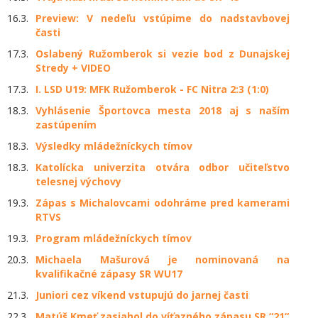
16.3.
Preview: V nedeľu vstúpime do nadstavbovej
časti
17.3.
Oslabený Ružomberok si vezie bod z Dunajskej
Stredy + VIDEO
17.3.
I. LSD U19: MFK Ružomberok - FC Nitra 2:3 (1:0)
18.3.
Vyhlásenie Športovca mesta 2018 aj s naším
zastúpením
18.3.
Výsledky mládežníckych tímov
18.3.
Katolícka univerzita otvára odbor učiteľstvo
telesnej výchovy
19.3.
Zápas s Michalovcami odohráme pred kamerami
RTVS
19.3.
Program mládežníckych tímov
20.3.
Michaela Mašurová je nominovaná na
kvalifikačné zápasy SR WU17
21.3.
Juniori cez víkend vstupujú do jarnej časti
22.3.
Matúš Kmeť zasiahol do víťazného zápasu SR “21“