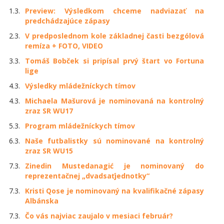
1.3.
Preview: Výsledkom chceme nadviazať na
predchádzajúce zápasy
2.3.
V predposlednom kole základnej časti bezgólová
remíza + FOTO, VIDEO
3.3.
Tomáš Bobček si pripísal prvý štart vo Fortuna
lige
4.3.
Výsledky mládežníckych tímov
4.3.
Michaela Mašurová je nominovaná na kontrolný
zraz SR WU17
5.3.
Program mládežníckych tímov
6.3.
Naše futbalistky sú nominované na kontrolný
zraz SR WU15
7.3.
Zinedin Mustedanagić je nominovaný do
reprezentačnej „dvadsaťjednotky“
7.3.
Kristi Qose je nominovaný na kvalifikačné zápasy
Albánska
7.3.
Čo vás najviac zaujalo v mesiaci február?