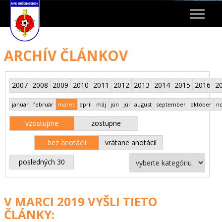
Toggle
navigat
ARCHÍV ČLÁNKOV
2007
2008
2009
2010
2011
2012
2013
2014
2015
2016
2
január
február
marec
apríl
máj
jún
júl
august
september
október
n
vzostupne
zostupne
bez anotácií
vrátane anotácií
posledných 30
V MARCI 2019 VYŠLI TIETO
ČLÁNKY: