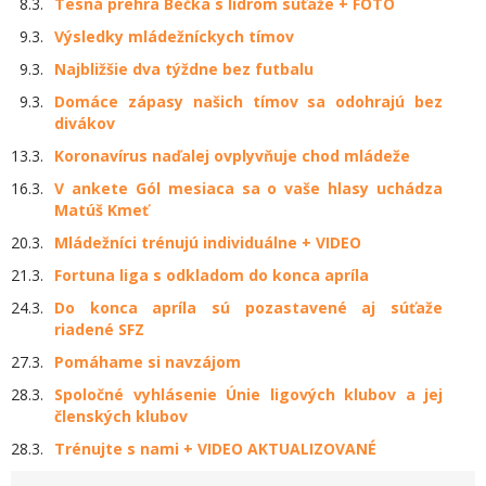
8.3.
Tesná prehra Béčka s lídrom súťaže + FOTO
9.3.
Výsledky mládežníckych tímov
9.3.
Najbližšie dva týždne bez futbalu
9.3.
Domáce zápasy našich tímov sa odohrajú bez
divákov
13.3.
Koronavírus naďalej ovplyvňuje chod mládeže
16.3.
V ankete Gól mesiaca sa o vaše hlasy uchádza
Matúš Kmeť
20.3.
Mládežníci trénujú individuálne + VIDEO
21.3.
​Fortuna liga s odkladom do konca apríla
24.3.
Do konca apríla sú pozastavené aj súťaže
riadené SFZ
27.3.
Pomáhame si navzájom
28.3.
Spoločné vyhlásenie Únie ligových klubov a jej
členských klubov
28.3.
Trénujte s nami + VIDEO AKTUALIZOVANÉ