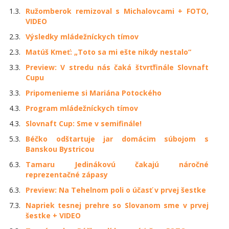
1.3.
Ružomberok remizoval s Michalovcami + FOTO,
VIDEO
2.3.
Výsledky mládežníckych tímov
2.3.
Matúš Kmeť: „Toto sa mi ešte nikdy nestalo“
3.3.
Preview: V stredu nás čaká štvrťfinále Slovnaft
Cupu
3.3.
Pripomenieme si Mariána Potockého
4.3.
Program mládežníckych tímov
4.3.
Slovnaft Cup: Sme v semifinále!
5.3.
Béčko odštartuje jar domácim súbojom s
Banskou Bystricou
6.3.
Tamaru Jedinákovú čakajú náročné
reprezentačné zápasy
6.3.
Preview: Na Tehelnom poli o účasť v prvej šestke
7.3.
Napriek tesnej prehre so Slovanom sme v prvej
šestke + VIDEO