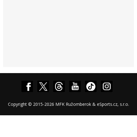
Copyright © 2015-2026 MFK Ružomberok & eSports.cz, s.r.o.