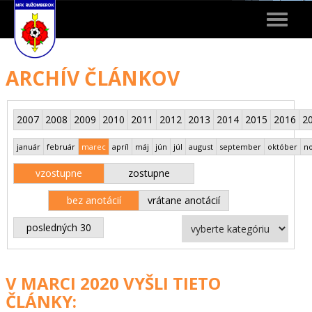
Toggle
navigat
ARCHÍV ČLÁNKOV
2007
2008
2009
2010
2011
2012
2013
2014
2015
2016
2
január
február
marec
apríl
máj
jún
júl
august
september
október
n
vzostupne
zostupne
bez anotácií
vrátane anotácií
posledných 30
V MARCI 2020 VYŠLI TIETO
ČLÁNKY: