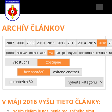
Toggle
navigat
ARCHÍV ČLÁNKOV
2007
2008
2009
2010
2011
2012
2013
2014
2015
2016
2
január
február
marec
apríl
máj
jún
júl
august
september
október
n
vzostupne
zostupne
bez anotácií
vrátane anotácií
posledných 30
V MÁJI 2016 VYŠLI TIETO ČLÁNKY:
30.5.
Naším cieľom je posilnenie realizačného tímu