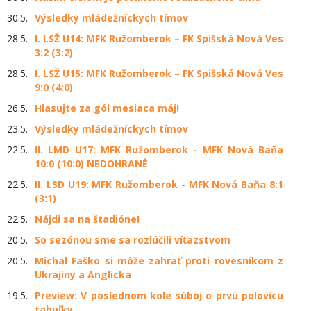
30.5.
Výsledky mládežníckych tímov
28.5.
I. LSŽ U14: MFK Ružomberok – FK Spišská Nová Ves
3:2 (3:2)
28.5.
I. LSŽ U15: MFK Ružomberok – FK Spišská Nová Ves
9:0 (4:0)
26.5.
Hlasujte za gól mesiaca máj!
23.5.
Výsledky mládežníckych tímov
22.5.
II. LMD U17: MFK Ružomberok - MFK Nová Baňa
10:0 (10:0) NEDOHRANÉ
22.5.
II. LSD U19: MFK Ružomberok - MFK Nová Baňa 8:1
(3:1)
22.5.
Nájdi sa na štadióne!
20.5.
So sezónou sme sa rozlúčili víťazstvom
20.5.
Michal Faško si môže zahrať proti rovesníkom z
Ukrajiny a Anglicka
19.5.
Preview: V poslednom kole súboj o prvú polovicu
tabuľky