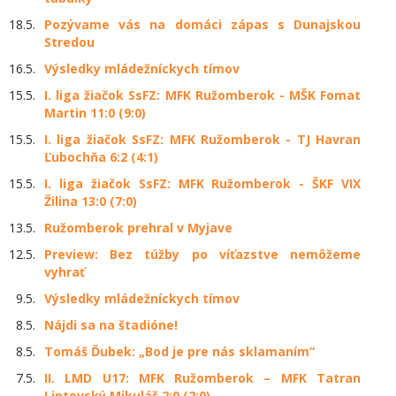
18.5.
Pozývame vás na domáci zápas s Dunajskou
Stredou
16.5.
Výsledky mládežníckych tímov
15.5.
I. liga žiačok SsFZ: MFK Ružomberok - MŠK Fomat
Martin 11:0 (9:0)
15.5.
I. liga žiačok SsFZ: MFK Ružomberok - TJ Havran
Ľubochňa 6:2 (4:1)
15.5.
I. liga žiačok SsFZ: MFK Ružomberok - ŠKF VIX
Žilina 13:0 (7:0)
13.5.
Ružomberok prehral v Myjave
12.5.
Preview: Bez túžby po víťazstve nemôžeme
vyhrať
9.5.
Výsledky mládežníckych tímov
8.5.
Nájdi sa na štadióne!
8.5.
Tomáš Ďubek: „Bod je pre nás sklamaním“
7.5.
II. LMD U17: MFK Ružomberok – MFK Tatran
Liptovský Mikuláš 2:0 (2:0)