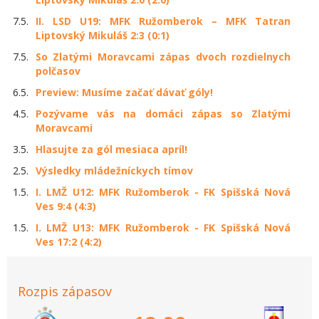
7.5.
II. LSD U19: MFK Ružomberok – MFK Tatran
Liptovský Mikuláš 2:3 (0:1)
7.5.
So Zlatými Moravcami zápas dvoch rozdielnych
polčasov
6.5.
Preview: Musíme začať dávať góly!
4.5.
Pozývame vás na domáci zápas so Zlatými
Moravcami
3.5.
Hlasujte za gól mesiaca apríl!
2.5.
Výsledky mládežníckych tímov
1.5.
I. LMŽ U12: MFK Ružomberok - FK Spišská Nová
Ves 9:4 (4:3)
1.5.
I. LMŽ U13: MFK Ružomberok - FK Spišská Nová
Ves 17:2 (4:2)
Rozpis zápasov