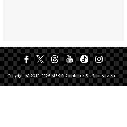
Copyright © 2015-2026 MFK Ružomberok & eSports.cz, s.r.o.