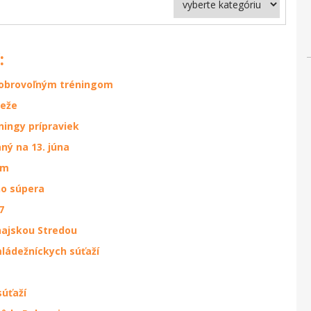
:
 dobrovoľným tréningom
deže
ningy prípraviek
ný na 13. júna
ím
ho súpera
7
najskou Stredou
ládežníckych súťaží
súťaží