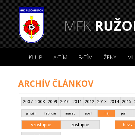
MFK
RUŽO
KLUB
A-TÍM
B-TÍM
ŽENY
ML
ARCHÍV ČLÁNKOV
2007
2008
2009
2010
2011
2012
2013
2014
2015
január
február
marec
apríl
máj
jún
vzostupne
zostupne
bez an