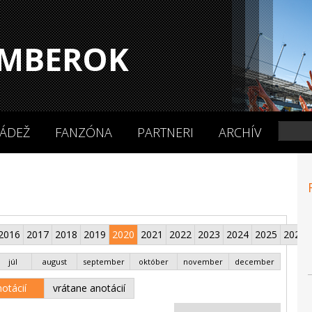
MBEROK
ÁDEŽ
FANZÓNA
PARTNERI
ARCHÍV
2016
2017
2018
2019
2020
2021
2022
2023
2024
2025
2026
júl
august
september
október
november
december
otácií
vrátane anotácií