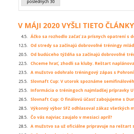
posledných 30
V MÁJI 2020 VYŠLI TIETO ČLÁNKY
4.5.
Áčko sa rozhodlo začať za prísnych opatrení s
12.5.
Od stredy sa začínajú dobrovoľné tréningy mlá
20.5.
Od budúceho týždňa sa začínajú dobrovoľné tré
22.5.
​Chceme hrať, zhodli sa kluby. Reštart naplánova
23.5.
A mužstvo odohralo tréningový zápas s Pohron
25.5.
Slovnaft Cup: V utorok spoznáme semifinálové
25.5.
Informácia o tréningoch najmladšej prípravky U
26.5.
Slovnaft Cup: O finálovú účasť zabojujeme s Du
28.5.
Výkonný výbor SFZ odhlasoval zákaz všetkých m
28.5.
Čo vás najviac zaujalo v mesiaci apríl?
28.5.
A mužstvo sa už oficiálne pripravuje na reštart 