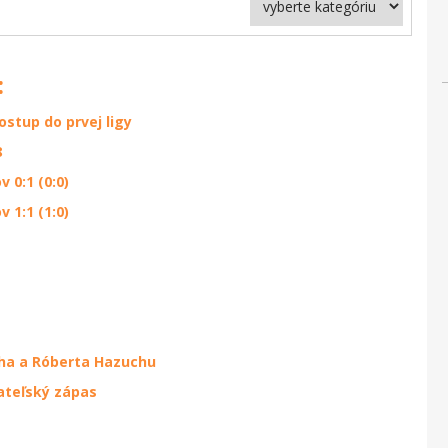
:
ostup do prvej ligy
8
 0:1 (0:0)
 1:1 (1:0)
cha a Róberta Hazuchu
ateľský zápas