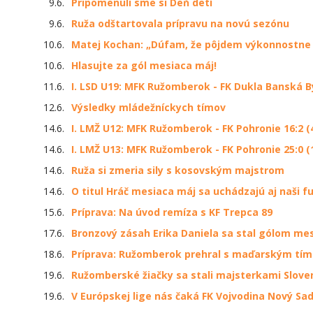
9.6.
Pripomenuli sme si Deň detí
9.6.
Ruža odštartovala prípravu na novú sezónu
10.6.
Matej Kochan: „Dúfam, že pôjdem výkonnostne o
10.6.
Hlasujte za gól mesiaca máj!
11.6.
I. LSD U19: MFK Ružomberok - FK Dukla Banská Bys
12.6.
Výsledky mládežníckych tímov
14.6.
I. LMŽ U12: MFK Ružomberok - FK Pohronie 16:2 (4
14.6.
I. LMŽ U13: MFK Ružomberok - FK Pohronie 25:0 (
14.6.
Ruža si zmeria sily s kosovským majstrom
14.6.
O titul Hráč mesiaca máj sa uchádzajú aj naši fu
15.6.
Príprava: Na úvod remíza s KF Trepca 89
17.6.
Bronzový zásah Erika Daniela sa stal gólom me
18.6.
Príprava: Ružomberok prehral s maďarským tí
19.6.
Ružomberské žiačky sa stali majsterkami Slov
19.6.
V Európskej lige nás čaká FK Vojvodina Nový Sa