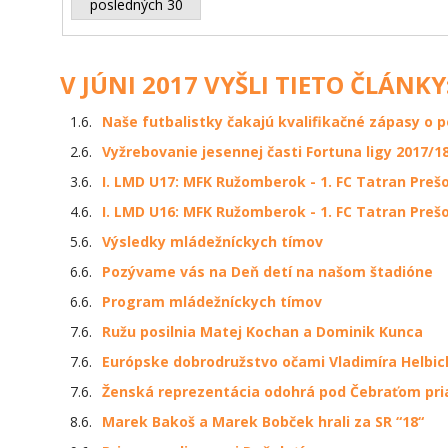
posledných 30
V JÚNI 2017 VYŠLI TIETO ČLÁNKY
1.6.
Naše futbalistky čakajú kvalifikačné zápasy o p
2.6.
Vyžrebovanie jesennej časti Fortuna ligy 2017/1
3.6.
I. LMD U17: MFK Ružomberok - 1. FC Tatran Prešov
4.6.
I. LMD U16: MFK Ružomberok - 1. FC Tatran Prešov
5.6.
Výsledky mládežníckych tímov
6.6.
Pozývame vás na Deň detí na našom štadióne
6.6.
Program mládežníckych tímov
7.6.
Ružu posilnia Matej Kochan a Dominik Kunca
7.6.
Európske dobrodružstvo očami Vladimíra Helbi
7.6.
Ženská reprezentácia odohrá pod Čebraťom pri
8.6.
Marek Bakoš a Marek Bobček hrali za SR “18“