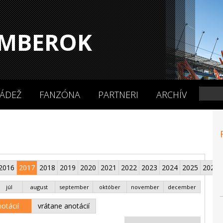
MBEROK
ÁDEŽ
FANZÓNA
PARTNERI
ARCHÍV
2016
2017
2018
2019
2020
2021
2022
2023
2024
2025
2026
júl
august
september
október
november
december
otácií
vrátane anotácií