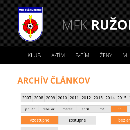
MFK
RUŽO
KLUB
A-TÍM
B-TÍM
ŽENY
ML
ARCHÍV ČLÁNKOV
2007
2008
2009
2010
2011
2012
2013
2014
2015
január
február
marec
apríl
máj
jún
vzostupne
zostupne
bez an