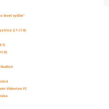
 level vyššie“
trica 2:1 (1:0)
:1)
11:0)
tbalisti
siaca
mom Videoton FC
enska
d