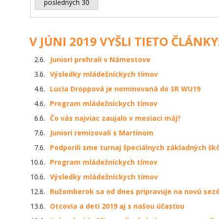
posledných 30
V JÚNI 2019 VYŠLI TIETO ČLÁNKY
2.6.
Juniori prehrali v Námestove
3.6.
Výsledky mládežníckych tímov
4.6.
Lucia Droppová je nominovaná do SR WU19
4.6.
Program mládežníckych tímov
6.6.
Čo vás najviac zaujalo v mesiaci máj?
7.6.
Juniori remizovali s Martinom
7.6.
Podporili sme turnaj špeciálnych základných šk
10.6.
Program mládežníckych tímov
10.6.
Výsledky mládežníckych tímov
12.6.
Ružomberok sa od dnes pripravuje na novú sez
13.6.
Otcovia a deti 2019 aj s našou účasťou