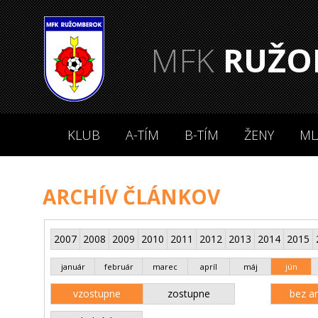
MFK
RUŽO
KLUB
A-TÍM
B-TÍM
ŽENY
ML
ARCHÍV ČLÁNKOV
2007
2008
2009
2010
2011
2012
2013
2014
2015
január
február
marec
apríl
máj
jún
vzostupne
zostupne
bez an