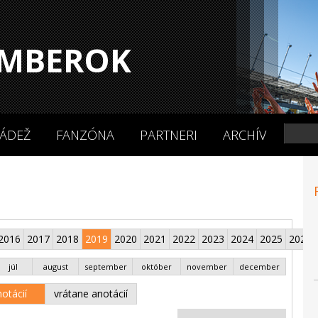
MBEROK
ÁDEŽ
FANZÓNA
PARTNERI
ARCHÍV
2016
2017
2018
2019
2020
2021
2022
2023
2024
2025
2026
júl
august
september
október
november
december
otácií
vrátane anotácií