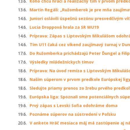
13.6.
Koho chcú hráči a realizačný tím v prvom predko
13.6.
Martin Regáli: „Ružomberok je pre mňa zaujíma
14.6.
Juniori oslávili úspešnú sezónu presvedčivým v
14.6.
Lucia Droppová hrala za SR WU19
14.6.
Príprava: Zápas s Liptovským Mikulášom odohr
14.6.
Tím U11 čaká cez víkend zaujímavý turnaj v Dun
17.6.
Do Ružomberka prichádzajú Peter Ďungel a Fili
17.6.
Výsledky mládežníckych tímov
18.6.
Príprava: Na úvod remíza s Liptovským Mikulá
18.6.
Naším súperom v prvom predkole Európskej ligy 
18.6.
Sledujte priamy prenos zo žrebu prvého predkola
19.6.
Európska liga: Spoznali sme potenciálnych súp
19.6.
Prvý zápas s Levski Sofia odohráme doma
19.6.
Poznáme súperov na sústredení v Poľsku
20.6.
V ankete Hráč mesiaca máj má zastúpenie aj ná