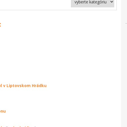
:
ôl v Liptovskom Hrádku
ónu