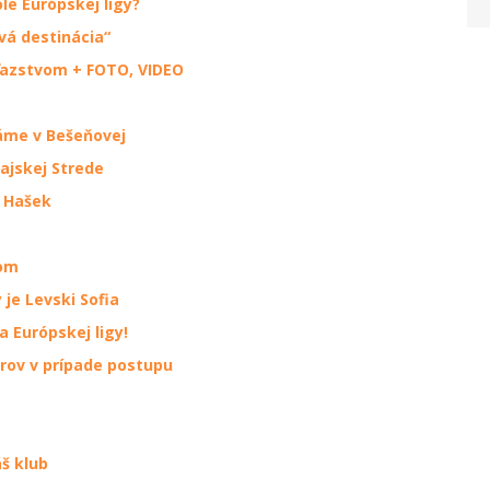
le Európskej ligy?
vá destinácia“
íťazstvom + FOTO, VIDEO
áme v Bešeňovej
ajskej Strede
p Hašek
šom
je Levski Sofia
 Európskej ligy!
erov v prípade postupu
š klub