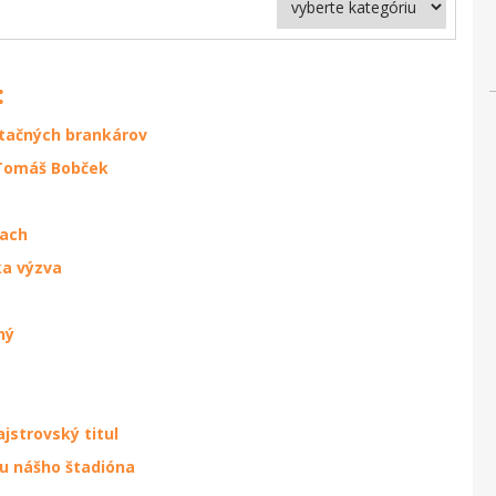
:
tačných brankárov
 Tomáš Bobček
iach
ka výzva
ný
jstrovský titul
u nášho štadióna