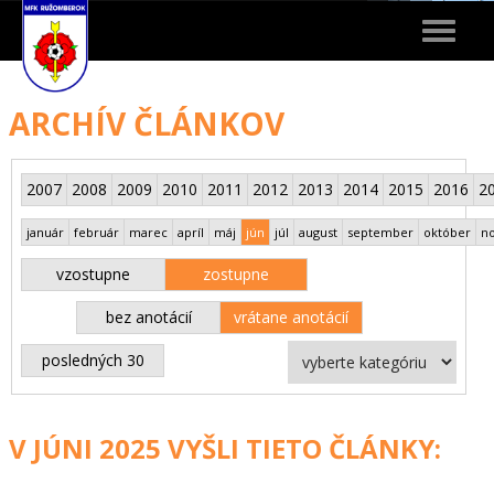
Toggle
navigat
ARCHÍV ČLÁNKOV
2007
2008
2009
2010
2011
2012
2013
2014
2015
2016
2
január
február
marec
apríl
máj
jún
júl
august
september
október
n
vzostupne
zostupne
bez anotácií
vrátane anotácií
posledných 30
V JÚNI 2025 VYŠLI TIETO ČLÁNKY: