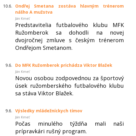
10.6.
Ondřej Smetana zostáva hlavným trénerom
nášho A mužstva
Ján Kmeť
Predstavitelia futbalového klubu MFK
Ružomberok sa dohodli na novej
dvojročnej zmluve s českým trénerom
Ondřejom Smetanom.
9.6.
Do MFK Ružomberok prichádza Viktor Blažek
Ján Kmeť
Novou osobou zodpovednou za športový
úsek ružomberského futbalového klubu
sa stáva Viktor Blažek.
9.6.
Výsledky mládežníckych tímov
Ján Kmeť
Počas minulého týždňa mali naši
prípravkári rušný program.