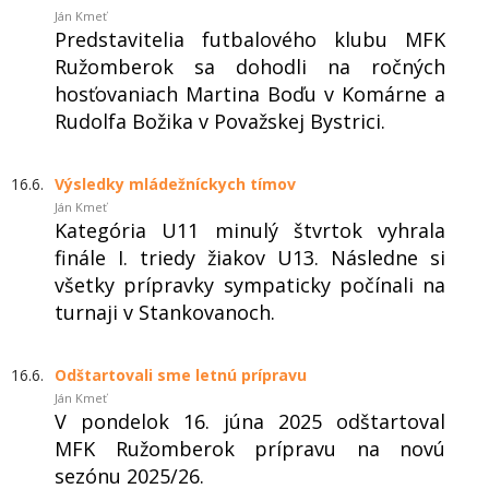
Ján Kmeť
Predstavitelia futbalového klubu MFK
Ružomberok sa dohodli na ročných
hosťovaniach Martina Boďu v Komárne a
Rudolfa Božika v Považskej Bystrici.
16.6.
Výsledky mládežníckych tímov
Ján Kmeť
Kategória U11 minulý štvrtok vyhrala
finále I. triedy žiakov U13. Následne si
všetky prípravky sympaticky počínali na
turnaji v Stankovanoch.
16.6.
Odštartovali sme letnú prípravu
Ján Kmeť
V pondelok 16. júna 2025 odštartoval
MFK Ružomberok prípravu na novú
sezónu 2025/26.