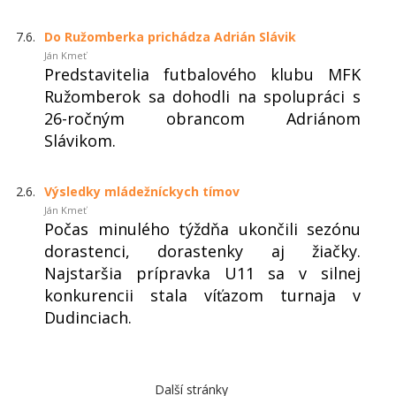
7.6.
Do Ružomberka prichádza Adrián Slávik
Ján Kmeť
Predstavitelia futbalového klubu MFK
Ružomberok sa dohodli na spolupráci s
26-ročným obrancom Adriánom
Slávikom.
2.6.
Výsledky mládežníckych tímov
Ján Kmeť
Počas minulého týždňa ukončili sezónu
dorastenci, dorastenky aj žiačky.
Najstaršia prípravka U11 sa v silnej
konkurencii stala víťazom turnaja v
Dudinciach.
Další stránky