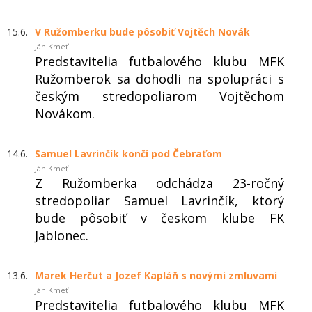
15.6.
V Ružomberku bude pôsobiť Vojtěch Novák
Ján Kmeť
Predstavitelia futbalového klubu MFK
Ružomberok sa dohodli na spolupráci s
českým stredopoliarom Vojtěchom
Novákom.
14.6.
Samuel Lavrinčík končí pod Čebraťom
Ján Kmeť
Z Ružomberka odchádza 23-ročný
stredopoliar Samuel Lavrinčík, ktorý
bude pôsobiť v českom klube FK
Jablonec.
13.6.
Marek Herčut a Jozef Kapláň s novými zmluvami
Ján Kmeť
Predstavitelia futbalového klubu MFK