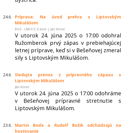
24.6.
Príprava: Na úvod prehra s Liptovským
Mikulášom
RUZ - LMI 0:3, 0.kolo | Ján Kmeť
V utorok 24. júna 2025 o 17:00 odohral
Ružomberok prvý zápas v prebiehajúcej
letnej príprave, keď si v Bešeňovej zmeral
sily s Liptovským Mikulášom.
24.6.
Sledujte prenos z prípravného zápasu s
Liptovským Mikulášom
Ján Kmeť
V utorok 24. júna 2025 o 17:00 odohráme
v Bešeňovej prípravné stretnutie s
Liptovským Mikulášom.
23.6.
Martin Boďa a Rudolf Božik odchádzajú na
hosťovanie