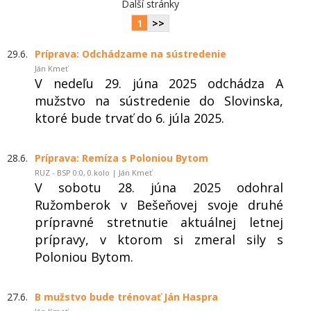
Další stránky
1
>>
29.6.
Príprava: Odchádzame na sústredenie
Ján Kmeť
V nedeľu 29. júna 2025 odchádza A
mužstvo na sústredenie do Slovinska,
ktoré bude trvať do 6. júla 2025.
28.6.
Príprava: Remíza s Poloniou Bytom
RUZ - BSP 0:0, 0.kolo | Ján Kmeť
V sobotu 28. júna 2025 odohral
Ružomberok v Bešeňovej svoje druhé
prípravné stretnutie aktuálnej letnej
prípravy, v ktorom si zmeral sily s
Poloniou Bytom.
27.6.
B mužstvo bude trénovať Ján Haspra