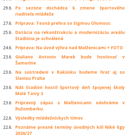
29.6.
Po sezóne dochádza k zmene športového
riaditeľa mládeže
27.6.
Príprava: Tesná prehra so Sigmou Olomouc
25.6.
Dotácia na rekonštrukciu a modernizáciu areálu
štadióna je schválená
24.6.
Príprava: Na úvod výhra nad Malženicami + FOTO
23.6.
Giuliano Antonio Marek bude hosťovať v
Šamoríne
23.6.
Na sústredení v Rakúsku budeme hrať aj so
Slaviou Praha
23.6.
Náš štadión hostil športový deň Spojenej školy
Malé Tatry 3
23.6.
Prípravný zápas s Malženicami odohráme v
Ružomberku
22.6.
Výsledky mládežníckych tímov
22.6.
Poznáme presné termíny úvodných kôl Niké ligy
2026/27