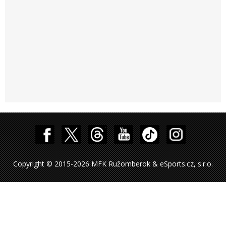
Copyright © 2015-2026 MFK Ružomberok & eSports.cz, s.r.o.