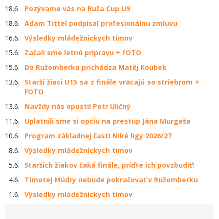
18.6.
Pozývame vás na Ruža Cup U9
18.6.
Adam Tittel podpísal profesionálnu zmluvu
16.6.
Výsledky mládežníckych tímov
15.6.
Začali sme letnú prípravu + FOTO
15.6.
Do Ružomberka prichádza Matěj Koubek
13.6.
Starší žiaci U15 sa z finále vracajú so striebrom +
FOTO
13.6.
Navždy nás opustil Petr Uličný
11.6.
Uplatnili sme si opciu na prestup Jána Murgaša
10.6.
Program základnej časti Niké ligy 2026/27
8.6.
Výsledky mládežníckych tímov
5.6.
Starších žiakov čaká finále, príďte ich povzbudiť!
4.6.
Timotej Múdry nebude pokračovať v Ružomberku
1.6.
Výsledky mládežníckych tímov