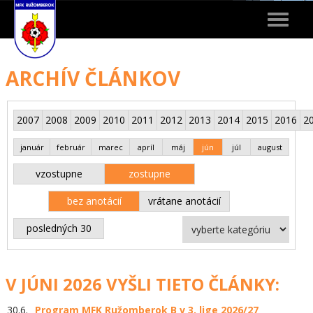
Toggle
navigat
ARCHÍV ČLÁNKOV
2007
2008
2009
2010
2011
2012
2013
2014
2015
2016
2
január
február
marec
apríl
máj
jún
júl
august
vzostupne
zostupne
bez anotácií
vrátane anotácií
posledných 30
V JÚNI 2026 VYŠLI TIETO ČLÁNKY:
30.6.
Program MFK Ružomberok B v 3. lige 2026/27