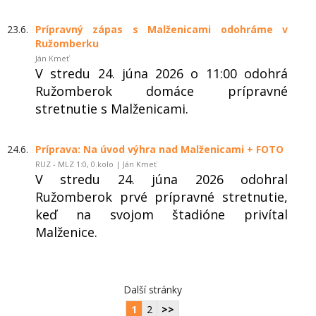
23.6.
Prípravný zápas s Malženicami odohráme v
Ružomberku
Ján Kmeť
V stredu 24. júna 2026 o 11:00 odohrá
Ružomberok domáce prípravné
stretnutie s Malženicami.
24.6.
Príprava: Na úvod výhra nad Malženicami + FOTO
RUZ - MLZ 1:0, 0.kolo | Ján Kmeť
V stredu 24. júna 2026 odohral
Ružomberok prvé prípravné stretnutie,
keď na svojom štadióne privítal
Malženice.
Další stránky
1
2
>>