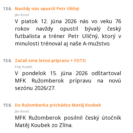
13.6.
Navždy nás opustil Petr Uličný
Ján Kmeť
V piatok 12. júna 2026 nás vo veku 76
rokov navždy opustil bývalý český
futbalista a tréner Petr Uličný, ktorý v
minulosti trénoval aj naše A-mužstvo.
15.6.
Začali sme letnú prípravu + FOTO
Filip Kubáň
V pondelok 15. júna 2026 odštartoval
MFK Ružomberok prípravu na novú
sezónu 2026/27.
15.6.
Do Ružomberka prichádza Matěj Koubek
Ján Kmeť
MFK Ružomberok posilnil český útočník
Matěj Koubek zo Zlína.