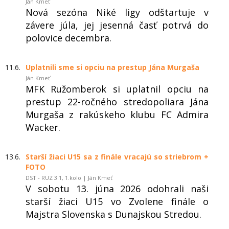
Ján Kmeť
Nová sezóna Niké ligy odštartuje v
závere júla, jej jesenná časť potrvá do
polovice decembra.
11.6.
Uplatnili sme si opciu na prestup Jána Murgaša
Ján Kmeť
MFK Ružomberok si uplatnil opciu na
prestup 22-ročného stredopoliara Jána
Murgaša z rakúskeho klubu FC Admira
Wacker.
13.6.
Starší žiaci U15 sa z finále vracajú so striebrom +
FOTO
DST - RUZ 3:1, 1.kolo | Ján Kmeť
V sobotu 13. júna 2026 odohrali naši
starší žiaci U15 vo Zvolene finále o
Majstra Slovenska s Dunajskou Stredou.