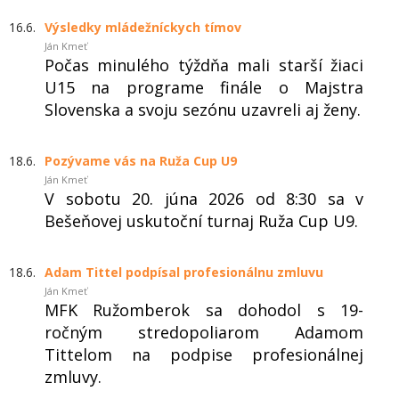
16.6.
Výsledky mládežníckych tímov
Ján Kmeť
Počas minulého týždňa mali starší žiaci
U15 na programe finále o Majstra
Slovenska a svoju sezónu uzavreli aj ženy.
18.6.
Pozývame vás na Ruža Cup U9
Ján Kmeť
V sobotu 20. júna 2026 od 8:30 sa v
Bešeňovej uskutoční turnaj Ruža Cup U9.
18.6.
Adam Tittel podpísal profesionálnu zmluvu
Ján Kmeť
MFK Ružomberok sa dohodol s 19-
ročným stredopoliarom Adamom
Tittelom na podpise profesionálnej
zmluvy.