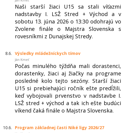
Ján Kmeť
Naši starší žiaci U15 sa stali víťazmi
nadstavby I. LSŽ Stred + Východ a v
sobotu 13. júna 2026 o 13:30 odohrajú vo
Zvolene finále o Majstra Slovenska s
rovesníkmi z Dunajskej Stredy.
8.6.
Výsledky mládežníckych tímov
Ján Kmeť
Počas minulého týždňa mali dorastenci,
dorastenky, žiaci aj žiačky na programe
posledné kolo tejto sezóny. Starší žiaci
U15 si prebiehajúci ročník ešte predĺžili,
keď vybojovali prvenstvo v nadstavbe I.
LSŽ stred + východ a tak ich ešte budúci
víkend čaká finále o Majstra Slovenska.
10.6.
Program základnej časti Niké ligy 2026/27