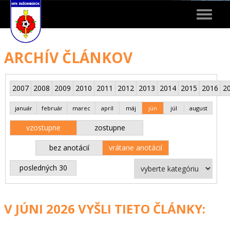
Toggle
navigat
ARCHÍV ČLÁNKOV
2007
2008
2009
2010
2011
2012
2013
2014
2015
2016
2
január
február
marec
apríl
máj
jún
júl
august
vzostupne
zostupne
bez anotácií
vrátane anotácií
posledných 30
V JÚNI 2026 VYŠLI TIETO ČLÁNKY: