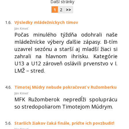
Další stránky
1
2
>>
1.6.
Výsledky mládežníckych tímov
Ján Kmeť
Počas minulého týždňa odohrali naše
mládežnícke výbery ďalšie zápasy. B-tím
uzavrel sezónu a starší aj mladší žiaci si
zahrali na hlavnom ihrisku. Kategórie
U13 a U12 zároveň oslávili prvenstvo v I.
LMŽ – stred.
4.6.
Timotej Múdry nebude pokračovať v Ružomberku
Ján Kmeť
MFK Ružomberok nepredĺži spoluprácu
so stredopoliarom Timotejom Múdrym.
5.6.
Starších žiakov čaká finále, príďte ich povzbudiť!