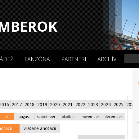
MBEROK
ÁDEŽ
FANZÓNA
PARTNERI
ARCHÍV
2016
2017
2018
2019
2020
2021
2022
2023
2024
2025
2026
júl
august
september
október
november
december
otácií
vrátane anotácií