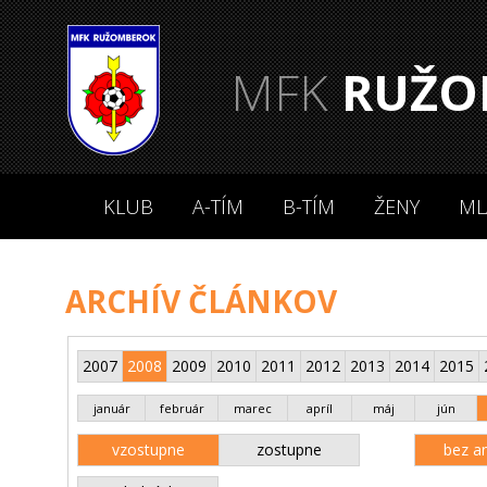
MFK
RUŽO
KLUB
A-TÍM
B-TÍM
ŽENY
ML
ARCHÍV ČLÁNKOV
2007
2008
2009
2010
2011
2012
2013
2014
2015
január
február
marec
apríl
máj
jún
vzostupne
zostupne
bez an