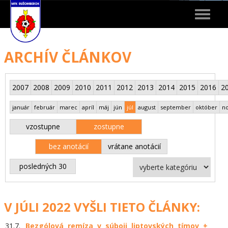
Toggle
navigat
ARCHÍV ČLÁNKOV
2007
2008
2009
2010
2011
2012
2013
2014
2015
2016
2
január
február
marec
apríl
máj
jún
júl
august
september
október
n
vzostupne
zostupne
bez anotácií
vrátane anotácií
posledných 30
V JÚLI 2022 VYŠLI TIETO ČLÁNKY:
31.7.
Bezgólová remíza v súboji liptovských tímov +