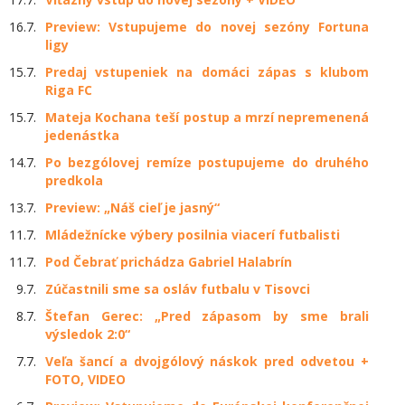
16.7.
Preview: Vstupujeme do novej sezóny Fortuna
ligy
15.7.
Predaj vstupeniek na domáci zápas s klubom
Riga FC
15.7.
Mateja Kochana teší postup a mrzí nepremenená
jedenástka
14.7.
Po bezgólovej remíze postupujeme do druhého
predkola
13.7.
Preview: „Náš cieľ je jasný“
11.7.
Mládežnícke výbery posilnia viacerí futbalisti
11.7.
Pod Čebrať prichádza Gabriel Halabrín
9.7.
Zúčastnili sme sa osláv futbalu v Tisovci
8.7.
Štefan Gerec: „Pred zápasom by sme brali
výsledok 2:0“
7.7.
Veľa šancí a dvojgólový náskok pred odvetou +
FOTO, VIDEO