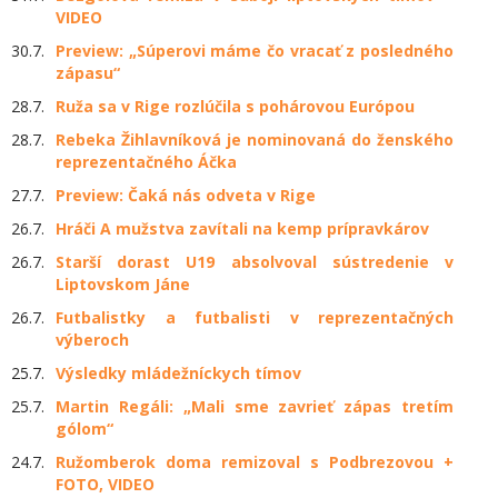
VIDEO
30.7.
Preview: „Súperovi máme čo vracať z posledného
zápasu“
28.7.
Ruža sa v Rige rozlúčila s pohárovou Európou
28.7.
Rebeka Žihlavníková je nominovaná do ženského
reprezentačného Áčka
27.7.
Preview: Čaká nás odveta v Rige
26.7.
Hráči A mužstva zavítali na kemp prípravkárov
26.7.
Starší dorast U19 absolvoval sústredenie v
Liptovskom Jáne
26.7.
Futbalistky a futbalisti v reprezentačných
výberoch
25.7.
Výsledky mládežníckych tímov
25.7.
Martin Regáli: „Mali sme zavrieť zápas tretím
gólom“
24.7.
Ružomberok doma remizoval s Podbrezovou +
FOTO, VIDEO