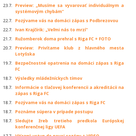
23.7.
Preview: „Musíme sa vyvarovať individuálnym a
systémovým chybám“
22.7.
Pozývame vás na domáci zápas s Podbrezovou
22.7.
Ivan Krajčírik: „Veľmi nás to mrzí“
21.7.
Ružomberok doma prehral s Riga FC + FOTO
20.7.
Preview: Privítame klub z hlavného mesta
Lotyšska
19.7.
Bezpečnostné opatrenia na domáci zápas s Riga
FC
18.7.
Výsledky mládežníckych tímov
18.7.
Informácie o tlačovej konferencii a akreditácii na
zápas s Riga FC
18.7.
Pozývame vás na domáci zápas s Riga FC
18.7.
Poznáme súpera v prípade postupu
18.7.
Sledujte žreb tretieho predkola Európskej
konferenčnej ligy UEFA
17.7.
Víťazný vstup do novej sezóny + VIDEO