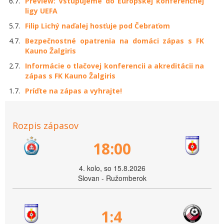
6.7.
Preview: Vstupujeme do Európskej konferenčnej
ligy UEFA
5.7.
Filip Lichý naďalej hosťuje pod Čebraťom
4.7.
Bezpečnostné opatrenia na domáci zápas s FK
Kauno Žalgiris
2.7.
Informácie o tlačovej konferencii a akreditácii na
zápas s FK Kauno Žalgiris
1.7.
Príďte na zápas a vyhrajte!
Rozpis zápasov
18:00
4. kolo, so 15.8.2026
Slovan - Ružomberok
1:4