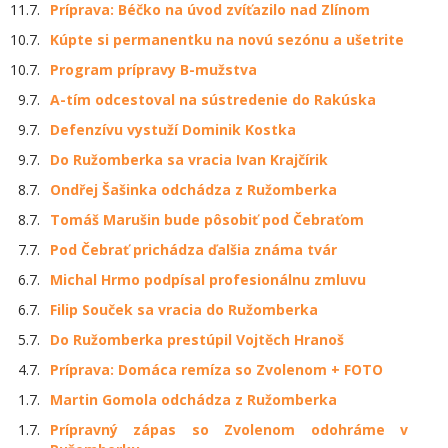
11.7.
Príprava: Béčko na úvod zvíťazilo nad Zlínom
10.7.
Kúpte si permanentku na novú sezónu a ušetrite
10.7.
Program prípravy B-mužstva
9.7.
A-tím odcestoval na sústredenie do Rakúska
9.7.
Defenzívu vystuží Dominik Kostka
9.7.
Do Ružomberka sa vracia Ivan Krajčírik
8.7.
Ondřej Šašinka odchádza z Ružomberka
8.7.
Tomáš Marušin bude pôsobiť pod Čebraťom
7.7.
Pod Čebrať prichádza ďalšia známa tvár
6.7.
Michal Hrmo podpísal profesionálnu zmluvu
6.7.
Filip Souček sa vracia do Ružomberka
5.7.
Do Ružomberka prestúpil Vojtěch Hranoš
4.7.
Príprava: Domáca remíza so Zvolenom + FOTO
1.7.
Martin Gomola odchádza z Ružomberka
1.7.
Prípravný zápas so Zvolenom odohráme v