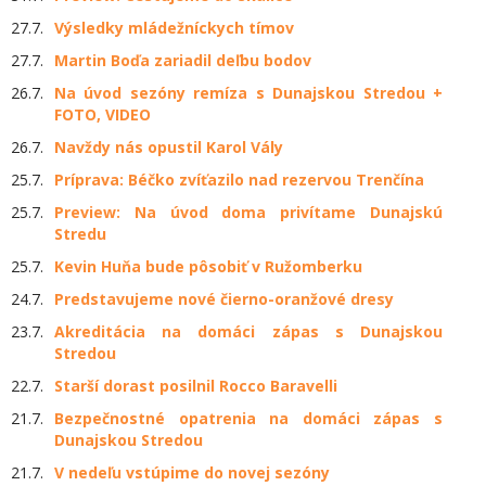
27.7.
Výsledky mládežníckych tímov
27.7.
Martin Boďa zariadil deľbu bodov
26.7.
Na úvod sezóny remíza s Dunajskou Stredou +
FOTO, VIDEO
26.7.
Navždy nás opustil Karol Vály
25.7.
Príprava: Béčko zvíťazilo nad rezervou Trenčína
25.7.
Preview: Na úvod doma privítame Dunajskú
Stredu
25.7.
Kevin Huňa bude pôsobiť v Ružomberku
24.7.
Predstavujeme nové čierno-oranžové dresy
23.7.
Akreditácia na domáci zápas s Dunajskou
Stredou
22.7.
Starší dorast posilnil Rocco Baravelli
21.7.
Bezpečnostné opatrenia na domáci zápas s
Dunajskou Stredou
21.7.
V nedeľu vstúpime do novej sezóny