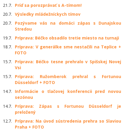
21.7.
Príď sa porozprávať s A-tímom!
20.7.
Výsledky mládežníckych tímov
20.7.
Pozývame vás na domáci zápas s Dunajskou
Stredou
19.7.
Príprava: Béčko obsadilo tretie miesto na turnaji
18.7.
Príprava: V generálke sme nestačili na Teplice +
FOTO
15.7.
Príprava: Béčko tesne prehralo v Spišskej Novej
Vsi
15.7.
Príprava: Ružomberok prehral s Fortunou
Düsseldorf + FOTO
14.7.
Informácie o tlačovej konferencii pred novou
sezónou
14.7.
Príprava: Zápas s Fortunou Düsseldorf je
preložený
12.7.
Príprava: Na úvod sústredenia prehra so Slaviou
Praha + FOTO