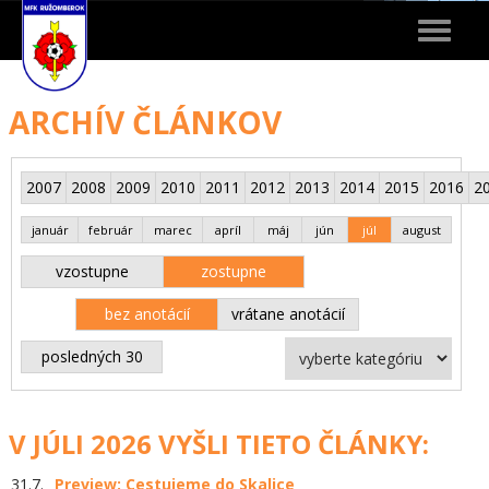
Toggle
navigat
ARCHÍV ČLÁNKOV
2007
2008
2009
2010
2011
2012
2013
2014
2015
2016
2
január
február
marec
apríl
máj
jún
júl
august
vzostupne
zostupne
bez anotácií
vrátane anotácií
posledných 30
V JÚLI 2026 VYŠLI TIETO ČLÁNKY:
31.7.
Preview: Cestujeme do Skalice