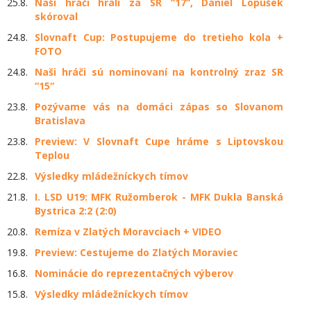
25.8.
Naši hráči hrali za SR “17“, Daniel Lopušek
skóroval
24.8.
Slovnaft Cup: Postupujeme do tretieho kola +
FOTO
24.8.
Naši hráči sú nominovaní na kontrolný zraz SR
“15“
23.8.
Pozývame vás na domáci zápas so Slovanom
Bratislava
23.8.
Preview: V Slovnaft Cupe hráme s Liptovskou
Teplou
22.8.
Výsledky mládežníckych tímov
21.8.
I. LSD U19: MFK Ružomberok - MFK Dukla Banská
Bystrica 2:2 (2:0)
20.8.
Remíza v Zlatých Moravciach + VIDEO
19.8.
Preview: Cestujeme do Zlatých Moraviec
16.8.
Nominácie do reprezentačných výberov
15.8.
Výsledky mládežníckych tímov