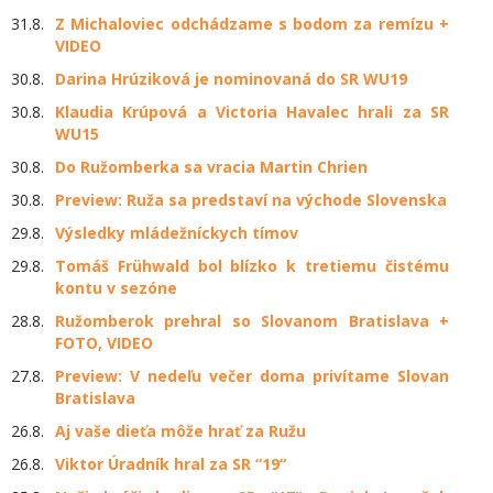
31.8.
Z Michaloviec odchádzame s bodom za remízu +
VIDEO
30.8.
Darina Hrúziková je nominovaná do SR WU19
30.8.
Klaudia Krúpová a Victoria Havalec hrali za SR
WU15
30.8.
Do Ružomberka sa vracia Martin Chrien
30.8.
Preview: Ruža sa predstaví na východe Slovenska
29.8.
Výsledky mládežníckych tímov
29.8.
Tomáš Frühwald bol blízko k tretiemu čistému
kontu v sezóne
28.8.
Ružomberok prehral so Slovanom Bratislava +
FOTO, VIDEO
27.8.
Preview: V nedeľu večer doma privítame Slovan
Bratislava
26.8.
Aj vaše dieťa môže hrať za Ružu
26.8.
Viktor Úradník hral za SR “19“