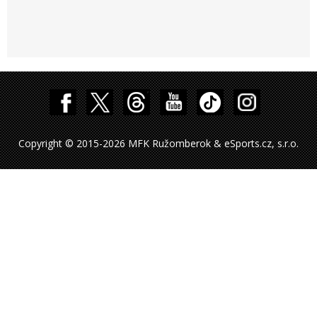
Copyright © 2015-2026 MFK Ružomberok & eSports.cz, s.r.o.