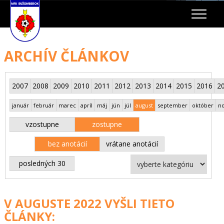
Toggle
navigat
ARCHÍV ČLÁNKOV
2007
2008
2009
2010
2011
2012
2013
2014
2015
2016
2
január
február
marec
apríl
máj
jún
júl
august
september
október
n
vzostupne
zostupne
bez anotácií
vrátane anotácií
posledných 30
V AUGUSTE 2022 VYŠLI TIETO
ČLÁNKY: