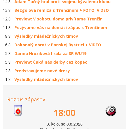
14.8.
Adam Tučný hral proti svojmu bývalému klubu
13.8.
Bezgólová remíza s Trenčínom + FOTO, VIDEO
12.8.
Preview: V sobotu doma privítame Trenčín
11.8.
Pozývame vás na domáci zápas s Trenčínom
8.8.
Výsledky mládežníckych tímov
6.8.
Dokonalý obrat v Banskej Bystrici + VIDEO
5.8.
Darina Hrúziková hrala za SR WU19
5.8.
Preview: Čaká nás derby cez kopec
2.8.
Predstavujeme nové dresy
1.8.
Výsledky mládežníckych tímov
Rozpis zápasov
18:00
3. kolo, so 8.8.2026