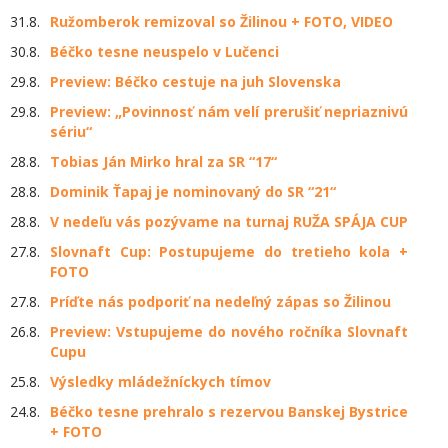
31.8.
Ružomberok remizoval so Žilinou + FOTO, VIDEO
30.8.
Béčko tesne neuspelo v Lučenci
29.8.
Preview: Béčko cestuje na juh Slovenska
29.8.
Preview: „Povinnosť nám velí prerušiť nepriaznivú
sériu“
28.8.
Tobias Ján Mirko hral za SR “17“
28.8.
Dominik Ťapaj je nominovaný do SR “21“
28.8.
V nedeľu vás pozývame na turnaj RUŽA SPÁJA CUP
27.8.
Slovnaft Cup: Postupujeme do tretieho kola +
FOTO
27.8.
Príďte nás podporiť na nedeľný zápas so Žilinou
26.8.
Preview: Vstupujeme do nového ročníka Slovnaft
Cupu
25.8.
Výsledky mládežníckych tímov
24.8.
Béčko tesne prehralo s rezervou Banskej Bystrice
+ FOTO