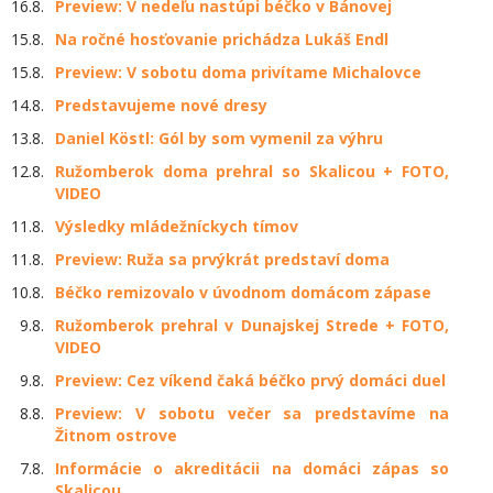
16.8.
Preview: V nedeľu nastúpi béčko v Bánovej
15.8.
Na ročné hosťovanie prichádza Lukáš Endl
15.8.
Preview: V sobotu doma privítame Michalovce
14.8.
Predstavujeme nové dresy
13.8.
Daniel Köstl: Gól by som vymenil za výhru
12.8.
Ružomberok doma prehral so Skalicou + FOTO,
VIDEO
11.8.
Výsledky mládežníckych tímov
11.8.
Preview: Ruža sa prvýkrát predstaví doma
10.8.
Béčko remizovalo v úvodnom domácom zápase
9.8.
Ružomberok prehral v Dunajskej Strede + FOTO,
VIDEO
9.8.
Preview: Cez víkend čaká béčko prvý domáci duel
8.8.
Preview: V sobotu večer sa predstavíme na
Žitnom ostrove
7.8.
Informácie o akreditácii na domáci zápas so
Skalicou