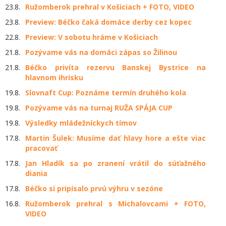
23.8.
Ružomberok prehral v Košiciach + FOTO, VIDEO
23.8.
Preview: Béčko čaká domáce derby cez kopec
22.8.
Preview: V sobotu hráme v Košiciach
21.8.
Pozývame vás na domáci zápas so Žilinou
21.8.
Béčko privíta rezervu Banskej Bystrice na
hlavnom ihrisku
19.8.
Slovnaft Cup: Poznáme termín druhého kola
19.8.
Pozývame vás na turnaj RUŽA SPÁJA CUP
19.8.
Výsledky mládežníckych tímov
17.8.
Martin Šulek: Musíme dať hlavy hore a ešte viac
pracovať
17.8.
Jan Hladík sa po zranení vrátil do súťažného
diania
17.8.
Béčko si pripísalo prvú výhru v sezóne
16.8.
Ružomberok prehral s Michalovcami + FOTO,
VIDEO