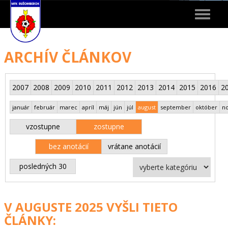
Toggle
navigat
ARCHÍV ČLÁNKOV
2007
2008
2009
2010
2011
2012
2013
2014
2015
2016
2
január
február
marec
apríl
máj
jún
júl
august
september
október
n
vzostupne
zostupne
bez anotácií
vrátane anotácií
posledných 30
V AUGUSTE 2025 VYŠLI TIETO
ČLÁNKY: