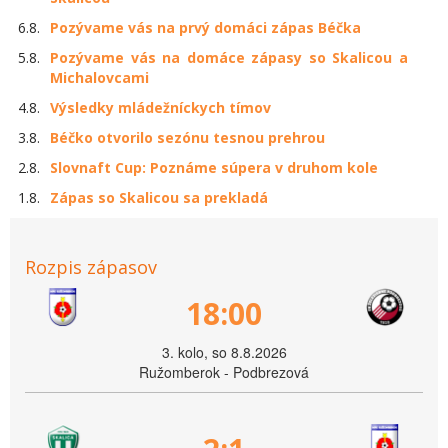
6.8.
Pozývame vás na prvý domáci zápas Béčka
5.8.
Pozývame vás na domáce zápasy so Skalicou a
Michalovcami
4.8.
Výsledky mládežníckych tímov
3.8.
Béčko otvorilo sezónu tesnou prehrou
2.8.
Slovnaft Cup: Poznáme súpera v druhom kole
1.8.
Zápas so Skalicou sa prekladá
Rozpis zápasov
18:00
3. kolo, so 8.8.2026
Ružomberok - Podbrezová