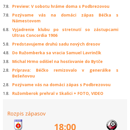
7.8.
Preview: V sobotu hráme doma s Podbrezovou
7.8.
Pozývame vás na domáci zápas Béčka s
Námestovom
6.8.
Vyjadrenie klubu po stretnutí so zástupcami
Ultras Concordia 1906
5.8.
Predstavujeme druhú sadu nových dresov
4.8.
Do Ružomberka sa vracia Samuel Lavrinčík
3.8.
Michal Hrmo odišiel na hosťovanie do Bytče
2.8.
Príprava: Béčko remizovalo v generálke s
Bešeňovou
2.8.
Pozývame vás na domáci zápas s Podbrezovou
1.8.
Ružomberok prehral v Skalici + FOTO, VIDEO
Rozpis zápasov
18:00