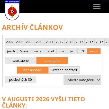
Toggle
navigat
ARCHÍV ČLÁNKOV
2007
2008
2009
2010
2011
2012
2013
2014
2015
2016
2
január
február
marec
apríl
máj
jún
júl
august
vzostupne
zostupne
bez anotácií
vrátane anotácií
posledných 30
V AUGUSTE 2026 VYŠLI TIETO
ČLÁNKY: