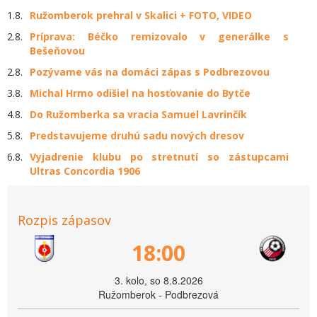
1.8.
Ružomberok prehral v Skalici + FOTO, VIDEO
2.8.
Príprava: Béčko remizovalo v generálke s
Bešeňovou
2.8.
Pozývame vás na domáci zápas s Podbrezovou
3.8.
Michal Hrmo odišiel na hosťovanie do Bytče
4.8.
Do Ružomberka sa vracia Samuel Lavrinčík
5.8.
Predstavujeme druhú sadu nových dresov
6.8.
Vyjadrenie klubu po stretnutí so zástupcami
Ultras Concordia 1906
Rozpis zápasov
18:00
3. kolo, so 8.8.2026
Ružomberok - Podbrezová