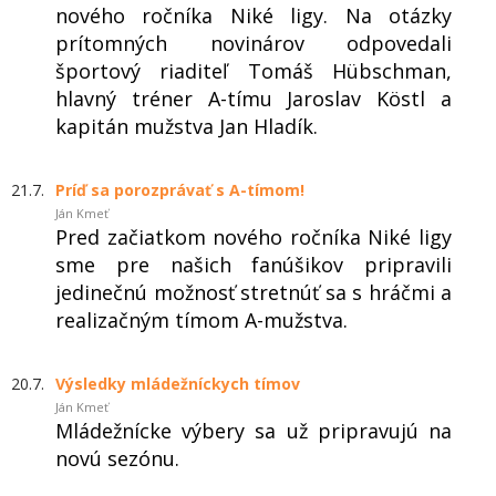
nového ročníka Niké ligy. Na otázky
prítomných novinárov odpovedali
športový riaditeľ Tomáš Hübschman,
hlavný tréner A-tímu Jaroslav Köstl a
kapitán mužstva Jan Hladík.
21.7.
Príď sa porozprávať s A-tímom!
Ján Kmeť
Pred začiatkom nového ročníka Niké ligy
sme pre našich fanúšikov pripravili
jedinečnú možnosť stretnúť sa s hráčmi a
realizačným tímom A-mužstva.
20.7.
Výsledky mládežníckych tímov
Ján Kmeť
Mládežnícke výbery sa už pripravujú na
novú sezónu.