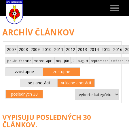
Toggle
navigat
ARCHÍV ČLÁNKOV
2007
2008
2009
2010
2011
2012
2013
2014
2015
2016
2
január
február
marec
apríl
máj
jún
júl
august
september
október
n
vzostupne
zostupne
bez anotácií
vrátane anotácií
posledných 30
VYPISUJU POSLEDNÝCH 30
ČLÁNKOV.