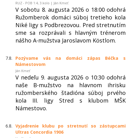
RUZ - POB 1:4, 3.kolo | Ján Kmeť
V sobotu 8. augusta 2026 o 18:00 odohrá
Ružomberok domáci súboj tretieho kola
Niké ligy s Podbrezovou. Pred stretnutím
sme sa rozprávali s hlavným trénerom
nášho A-mužstva Jaroslavom Köstlom.
7.8.
Pozývame vás na domáci zápas Béčka s
Námestovom
Ján Kmeť
V nedeľu 9. augusta 2026 o 10:30 odohrá
naše B-mužstvo na hlavnom ihrisku
ružomberského štadióna súboj prvého
kola III. ligy Stred s klubom MŠK
Námestovo.
6.8.
Vyjadrenie klubu po stretnutí so zástupcami
Ultras Concordia 1906