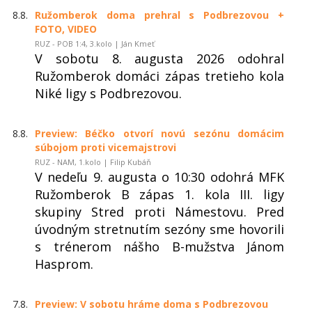
8.8.
Ružomberok doma prehral s Podbrezovou +
FOTO, VIDEO
RUZ - POB 1:4, 3.kolo | Ján Kmeť
V sobotu 8. augusta 2026 odohral
Ružomberok domáci zápas tretieho kola
Niké ligy s Podbrezovou.
8.8.
Preview: Béčko otvorí novú sezónu domácim
súbojom proti vicemajstrovi
RUZ - NAM, 1.kolo | Filip Kubáň
V nedeľu 9. augusta o 10:30 odohrá MFK
Ružomberok B zápas 1. kola III. ligy
skupiny Stred proti Námestovu. Pred
úvodným stretnutím sezóny sme hovorili
s trénerom nášho B-mužstva Jánom
Hasprom.
7.8.
Preview: V sobotu hráme doma s Podbrezovou