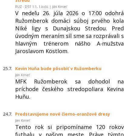
Stredu
RUZ - DST 1:1, 1.kolo | Ján Kmeť
V nedeľu 26. júla 2026 o 17:00 odohrá
Ružomberok domáci súboj prvého kola
Niké ligy s Dunajskou Stredou. Pred
úvodným meraním síl sme sa rozprávali s
hlavným trénerom nášho A-mužstva
Jaroslavom Köstlom.
25.7.
Kevin Huňa bude pôsobiť v Ružomberku
Ján Kmeť
MFK Ružomberok sa dohodol na
príchode českého stredopoliara Kevina
Huňu.
24.7.
Predstavujeme nové čierno-oranžové dresy
Ján Kmeť
Tento rok si pripomíname 120 rokov
futbalu v našom meste. Práve týmto