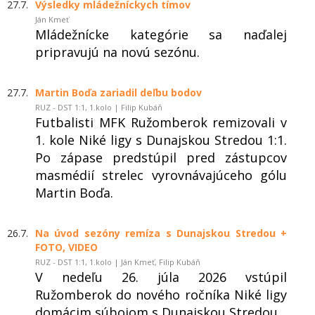
27.7.
Výsledky mládežníckych tímov
Ján Kmeť
Mládežnícke kategórie sa naďalej
pripravujú na novú sezónu.
27.7.
Martin Boďa zariadil deľbu bodov
RUZ - DST 1:1, 1.kolo | Filip Kubáň
Futbalisti MFK Ružomberok remizovali v
1. kole Niké ligy s Dunajskou Stredou 1:1.
Po zápase predstúpil pred zástupcov
masmédií strelec vyrovnávajúceho gólu
Martin Boďa.
26.7.
Na úvod sezóny remíza s Dunajskou Stredou +
FOTO, VIDEO
RUZ - DST 1:1, 1.kolo | Ján Kmeť, Filip Kubáň
V nedeľu 26. júla 2026 vstúpil
Ružomberok do nového ročníka Niké ligy
domácim súbojom s Dunajskou Stredou.