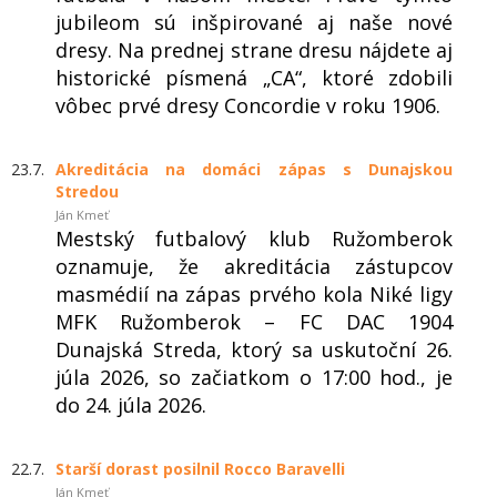
jubileom sú inšpirované aj naše nové
dresy. Na prednej strane dresu nájdete aj
historické písmená „CA“, ktoré zdobili
vôbec prvé dresy Concordie v roku 1906.
23.7.
Akreditácia na domáci zápas s Dunajskou
Stredou
Ján Kmeť
Mestský futbalový klub Ružomberok
oznamuje, že akreditácia zástupcov
masmédií na zápas prvého kola Niké ligy
MFK Ružomberok – FC DAC 1904
Dunajská Streda, ktorý sa uskutoční 26.
júla 2026, so začiatkom o 17:00 hod., je
do 24. júla 2026.
22.7.
Starší dorast posilnil Rocco Baravelli
Ján Kmeť