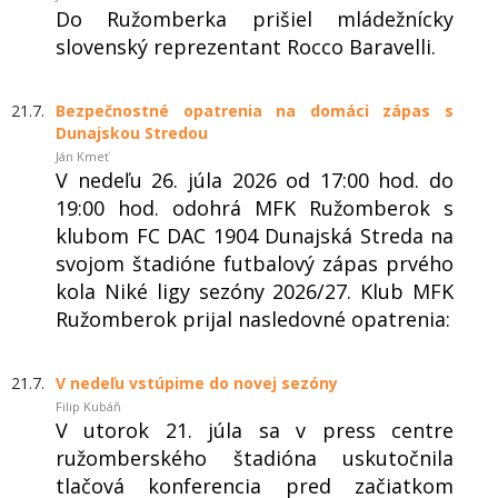
Do Ružomberka prišiel mládežnícky
slovenský reprezentant Rocco Baravelli.
21.7.
Bezpečnostné opatrenia na domáci zápas s
Dunajskou Stredou
Ján Kmeť
V nedeľu 26. júla 2026 od 17:00 hod. do
19:00 hod. odohrá MFK Ružomberok s
klubom FC DAC 1904 Dunajská Streda na
svojom štadióne futbalový zápas prvého
kola Niké ligy sezóny 2026/27. Klub MFK
Ružomberok prijal nasledovné opatrenia:
21.7.
V nedeľu vstúpime do novej sezóny
Filip Kubáň
V utorok 21. júla sa v press centre
ružomberského štadióna uskutočnila
tlačová konferencia pred začiatkom