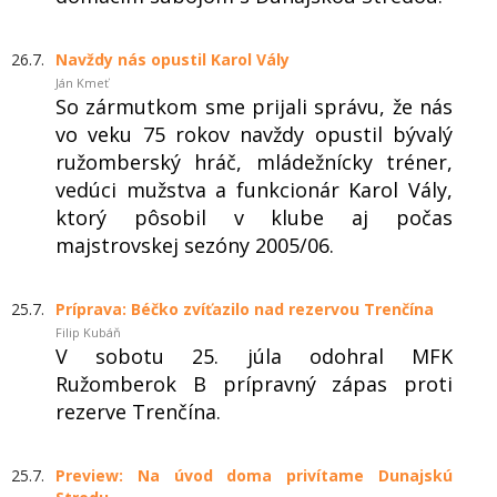
26.7.
Navždy nás opustil Karol Vály
Ján Kmeť
So zármutkom sme prijali správu, že nás
vo veku 75 rokov navždy opustil bývalý
ružomberský hráč, mládežnícky tréner,
vedúci mužstva a funkcionár Karol Vály,
ktorý pôsobil v klube aj počas
majstrovskej sezóny 2005/06.
25.7.
Príprava: Béčko zvíťazilo nad rezervou Trenčína
Filip Kubáň
V sobotu 25. júla odohral MFK
Ružomberok B prípravný zápas proti
rezerve Trenčína.
25.7.
Preview: Na úvod doma privítame Dunajskú