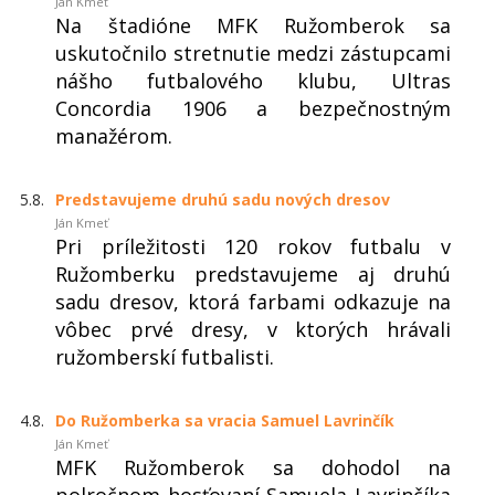
Ján Kmeť
Na štadióne MFK Ružomberok sa
uskutočnilo stretnutie medzi zástupcami
nášho futbalového klubu, Ultras
Concordia 1906 a bezpečnostným
manažérom.
5.8.
Predstavujeme druhú sadu nových dresov
Ján Kmeť
Pri príležitosti 120 rokov futbalu v
Ružomberku predstavujeme aj druhú
sadu dresov, ktorá farbami odkazuje na
vôbec prvé dresy, v ktorých hrávali
ružomberskí futbalisti.
4.8.
Do Ružomberka sa vracia Samuel Lavrinčík
Ján Kmeť
MFK Ružomberok sa dohodol na