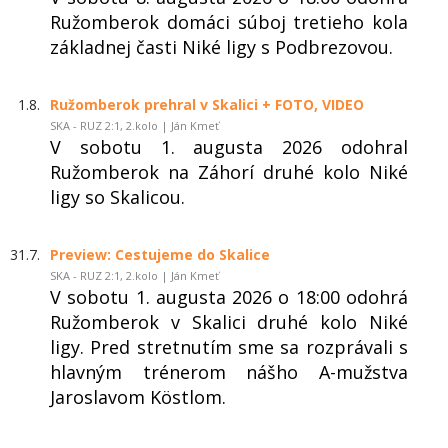
Ružomberok domáci súboj tretieho kola
základnej časti Niké ligy s Podbrezovou.
1.8.
Ružomberok prehral v Skalici + FOTO, VIDEO
SKA - RUZ 2:1, 2.kolo | Ján Kmeť
V sobotu 1. augusta 2026 odohral
Ružomberok na Záhorí druhé kolo Niké
ligy so Skalicou.
31.7.
Preview: Cestujeme do Skalice
SKA - RUZ 2:1, 2.kolo | Ján Kmeť
V sobotu 1. augusta 2026 o 18:00 odohrá
Ružomberok v Skalici druhé kolo Niké
ligy. Pred stretnutím sme sa rozprávali s
hlavným trénerom nášho A-mužstva
Jaroslavom Köstlom.