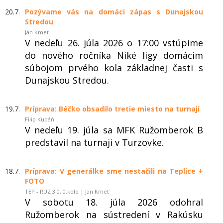
20.7.
Pozývame vás na domáci zápas s Dunajskou
Stredou
Ján Kmeť
V nedeľu 26. júla 2026 o 17:00 vstúpime
do nového ročníka Niké ligy domácim
súbojom prvého kola základnej časti s
Dunajskou Stredou.
19.7.
Príprava: Béčko obsadilo tretie miesto na turnaji
Filip Kubáň
V nedeľu 19. júla sa MFK Ružomberok B
predstavil na turnaji v Turzovke.
18.7.
Príprava: V generálke sme nestačili na Teplice +
FOTO
TEP - RUZ 3:0, 0.kolo | Ján Kmeť
V sobotu 18. júla 2026 odohral
Ružomberok na sústredení v Rakúsku