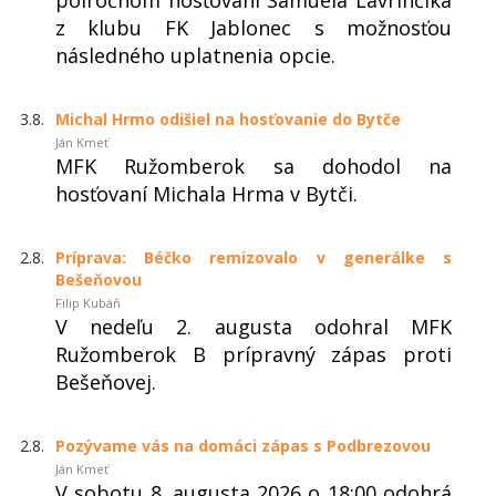
polročnom hosťovaní Samuela Lavrinčíka
z klubu FK Jablonec s možnosťou
následného uplatnenia opcie.
3.8.
Michal Hrmo odišiel na hosťovanie do Bytče
Ján Kmeť
MFK Ružomberok sa dohodol na
hosťovaní Michala Hrma v Bytči.
2.8.
Príprava: Béčko remizovalo v generálke s
Bešeňovou
Filip Kubáň
V nedeľu 2. augusta odohral MFK
Ružomberok B prípravný zápas proti
Bešeňovej.
2.8.
Pozývame vás na domáci zápas s Podbrezovou
Ján Kmeť
V sobotu 8. augusta 2026 o 18:00 odohrá