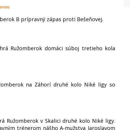
ňovou
berok B prípravný zápas proti Bešeňovej.
ohrá Ružomberok domáci súboj tretieho kola
žomberok na Záhorí druhé kolo Niké ligy so
á Ružomberok v Skalici druhé kolo Niké ligy.
hlavným trénerom nášho A-mužstva Jaroslavom