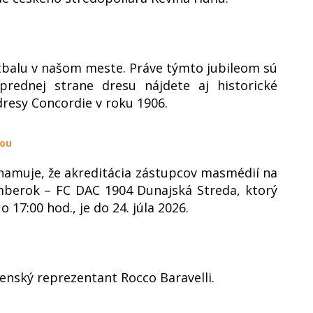
tbalu v našom meste. Práve týmto jubileom sú
prednej strane dresu nájdete aj historické
dresy Concordie v roku 1906.
dou
amuje, že akreditácia zástupcov masmédií na
mberok – FC DAC 1904 Dunajská Streda, ktorý
 17:00 hod., je do 24. júla 2026.
enský reprezentant Rocco Baravelli.