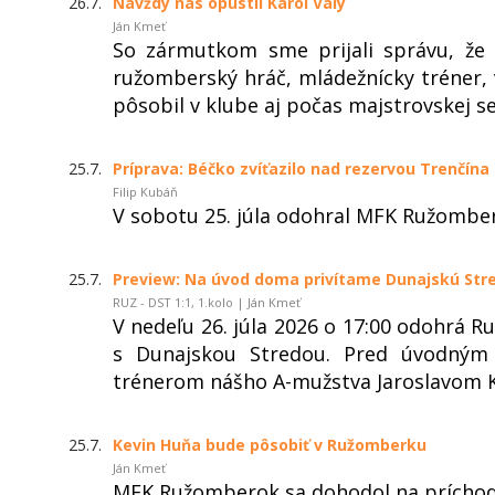
26.7.
Navždy nás opustil Karol Vály
Ján Kmeť
So zármutkom sme prijali správu, že 
ružomberský hráč, mládežnícky tréner, 
pôsobil v klube aj počas majstrovskej s
25.7.
Príprava: Béčko zvíťazilo nad rezervou Trenčína
Filip Kubáň
V sobotu 25. júla odohral MFK Ružomber
25.7.
Preview: Na úvod doma privítame Dunajskú Str
RUZ - DST 1:1, 1.kolo | Ján Kmeť
V nedeľu 26. júla 2026 o 17:00 odohrá 
s Dunajskou Stredou. Pred úvodným
trénerom nášho A-mužstva Jaroslavom 
25.7.
Kevin Huňa bude pôsobiť v Ružomberku
Ján Kmeť
MFK Ružomberok sa dohodol na príchode