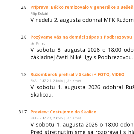
2.8.
Príprava: Béčko remizovalo v generálke s Beše
Filip Kubáň
V nedeľu 2. augusta odohral MFK Ružom
2.8.
Pozývame vás na domáci zápas s Podbrezovou
Ján Kmeť
V sobotu 8. augusta 2026 o 18:00 od
základnej časti Niké ligy s Podbrezovou.
1.8.
Ružomberok prehral v Skalici + FOTO, VIDEO
SKA - RUZ 2:1, 2.kolo | Ján Kmeť
V sobotu 1. augusta 2026 odohral Ru
Skalicou.
31.7.
Preview: Cestujeme do Skalice
SKA - RUZ 2:1, 2.kolo | Ján Kmeť
V sobotu 1. augusta 2026 o 18:00 odohr
Pred stretnutím sme sa rozprávali s 