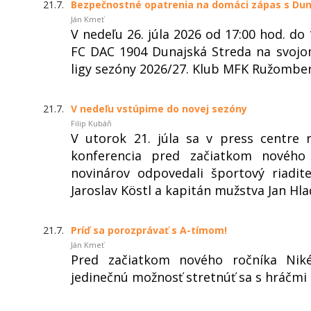
21.7.
Bezpečnostné opatrenia na domáci zápas s Dun
Ján Kmeť
V nedeľu 26. júla 2026 od 17:00 hod. 
FC DAC 1904 Dunajská Streda na svojo
ligy sezóny 2026/27. Klub MFK Ružomber
21.7.
V nedeľu vstúpime do novej sezóny
Filip Kubáň
V utorok 21. júla sa v press centre 
konferencia pred začiatkom nového
novinárov odpovedali športový riadi
Jaroslav Köstl a kapitán mužstva Jan Hla
21.7.
Príď sa porozprávať s A-tímom!
Ján Kmeť
Pred začiatkom nového ročníka Niké
jedinečnú možnosť stretnúť sa s hráčmi