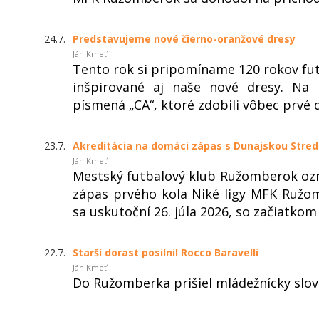
24.7.
Predstavujeme nové čierno-oranžové dresy
Ján Kmeť
Tento rok si pripomíname 120 rokov fu
inšpirované aj naše nové dresy. Na 
písmená „CA“, ktoré zdobili vôbec prvé 
23.7.
Akreditácia na domáci zápas s Dunajskou Stre
Ján Kmeť
Mestský futbalový klub Ružomberok ozn
zápas prvého kola Niké ligy MFK Ružo
sa uskutoční 26. júla 2026, so začiatkom o
22.7.
Starší dorast posilnil Rocco Baravelli
Ján Kmeť
Do Ružomberka prišiel mládežnícky slov