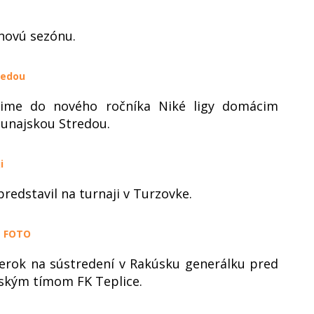
 novú sezónu.
redou
úpime do nového ročníka Niké ligy domácim
Dunajskou Stredou.
i
redstavil na turnaji v Turzovke.
+ FOTO
erok na sústredení v Rakúsku generálku pred
eským tímom FK Teplice.