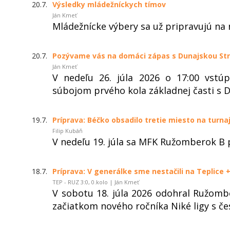
20.7.
Výsledky mládežníckych tímov
Ján Kmeť
Mládežnícke výbery sa už pripravujú na
20.7.
Pozývame vás na domáci zápas s Dunajskou St
Ján Kmeť
V nedeľu 26. júla 2026 o 17:00 vst
súbojom prvého kola základnej časti s 
19.7.
Príprava: Béčko obsadilo tretie miesto na turnaj
Filip Kubáň
V nedeľu 19. júla sa MFK Ružomberok B p
18.7.
Príprava: V generálke sme nestačili na Teplice 
TEP - RUZ 3:0, 0.kolo | Ján Kmeť
V sobotu 18. júla 2026 odohral Ružomb
začiatkom nového ročníka Niké ligy s č