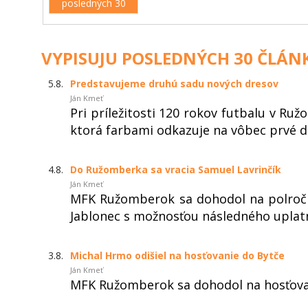
posledných 30
VYPISUJU POSLEDNÝCH 30 ČLÁN
5.8.
Predstavujeme druhú sadu nových dresov
Ján Kmeť
Pri príležitosti 120 rokov futbalu v R
ktorá farbami odkazuje na vôbec prvé dr
4.8.
Do Ružomberka sa vracia Samuel Lavrinčík
Ján Kmeť
MFK Ružomberok sa dohodol na polročn
Jablonec s možnosťou následného uplatn
3.8.
Michal Hrmo odišiel na hosťovanie do Bytče
Ján Kmeť
MFK Ružomberok sa dohodol na hosťovan