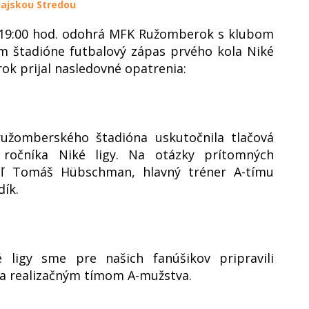
ajskou Stredou
do 19:00 hod. odohrá MFK Ružomberok s klubom
m štadióne futbalový zápas prvého kola Niké
ok prijal nasledovné opatrenia:
ružomberského štadióna uskutočnila tlačová
 ročníka Niké ligy. Na otázky prítomných
teľ Tomáš Hübschman, hlavný tréner A-tímu
dík.
 ligy sme pre našich fanúšikov pripravili
 a realizačným tímom A-mužstva.