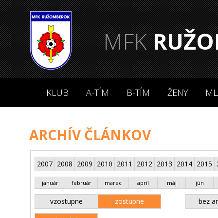
MFK
RUŽO
KLUB
A-TÍM
B-TÍM
ŽENY
ML
ARCHÍV ČLÁNKOV
2007
2008
2009
2010
2011
2012
2013
2014
2015
január
február
marec
apríl
máj
jún
vzostupne
zostupne
bez an