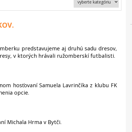
KOV.
užomberku predstavujeme aj druhú sadu dresov,
esy, v ktorých hrávali ružomberskí futbalisti.
om hosťovaní Samuela Lavrinčíka z klubu FK
enia opcie.
í Michala Hrma v Bytči.