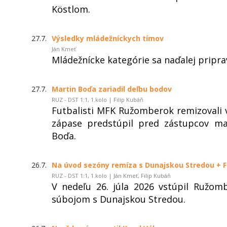
Köstlom.
27.7.
Výsledky mládežníckych tímov
Ján Kmeť
Mládežnícke kategórie sa naďalej pripra
27.7.
Martin Boďa zariadil deľbu bodov
RUZ - DST 1:1, 1.kolo | Filip Kubáň
Futbalisti MFK Ružomberok remizovali v 
zápase predstúpil pred zástupcov ma
Boďa.
26.7.
Na úvod sezóny remíza s Dunajskou Stredou + 
RUZ - DST 1:1, 1.kolo | Ján Kmeť, Filip Kubáň
V nedeľu 26. júla 2026 vstúpil Ružo
súbojom s Dunajskou Stredou.