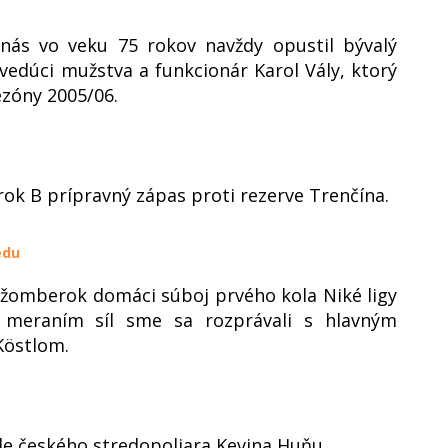
nás vo veku 75 rokov navždy opustil bývalý
vedúci mužstva a funkcionár Karol Vály, ktorý
ezóny 2005/06.
ok B prípravný zápas proti rezerve Trenčína.
edu
Ružomberok domáci súboj prvého kola Niké ligy
 meraním síl sme sa rozprávali s hlavným
Köstlom.
 českého stredopoliara Kevina Huňu.