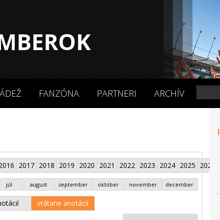
MBEROK
ÁDEŽ
FANZÓNA
PARTNERI
ARCHÍV
2016
2017
2018
2019
2020
2021
2022
2023
2024
2025
2026
júl
august
september
október
november
december
otácií
vrátane anotácií