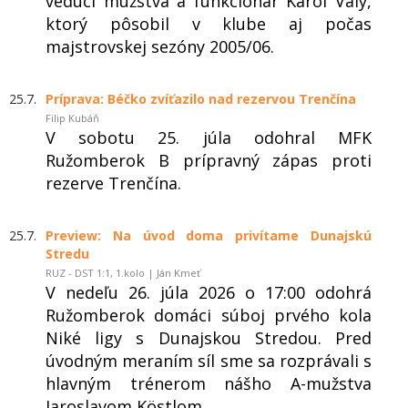
vedúci mužstva a funkcionár Karol Vály,
ktorý pôsobil v klube aj počas
majstrovskej sezóny 2005/06.
25.7.
Príprava: Béčko zvíťazilo nad rezervou Trenčína
Filip Kubáň
V sobotu 25. júla odohral MFK
Ružomberok B prípravný zápas proti
rezerve Trenčína.
25.7.
Preview: Na úvod doma privítame Dunajskú
Stredu
RUZ - DST 1:1, 1.kolo | Ján Kmeť
V nedeľu 26. júla 2026 o 17:00 odohrá
Ružomberok domáci súboj prvého kola
Niké ligy s Dunajskou Stredou. Pred
úvodným meraním síl sme sa rozprávali s
hlavným trénerom nášho A-mužstva
Jaroslavom Köstlom.