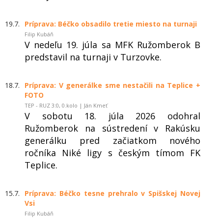
19.7.
Príprava: Béčko obsadilo tretie miesto na turnaji
Filip Kubáň
V nedeľu 19. júla sa MFK Ružomberok B
predstavil na turnaji v Turzovke.
18.7.
Príprava: V generálke sme nestačili na Teplice +
FOTO
TEP - RUZ 3:0, 0.kolo | Ján Kmeť
V sobotu 18. júla 2026 odohral
Ružomberok na sústredení v Rakúsku
generálku pred začiatkom nového
ročníka Niké ligy s českým tímom FK
Teplice.
15.7.
Príprava: Béčko tesne prehralo v Spišskej Novej
Vsi
Filip Kubáň