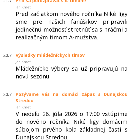
21.7.
Príď sa porozprávať s A-tímom!
Ján Kmeť
Pred začiatkom nového ročníka Niké ligy
sme pre našich fanúšikov pripravili
jedinečnú možnosť stretnúť sa s hráčmi a
realizačným tímom A-mužstva.
20.7.
Výsledky mládežníckych tímov
Ján Kmeť
Mládežnícke výbery sa už pripravujú na
novú sezónu.
20.7.
Pozývame vás na domáci zápas s Dunajskou
Stredou
Ján Kmeť
V nedeľu 26. júla 2026 o 17:00 vstúpime
do nového ročníka Niké ligy domácim
súbojom prvého kola základnej časti s
Dunajskou Stredou.