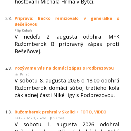
hosťovaní Michala Hrma v Bytči.
2.8.
Príprava: Béčko remizovalo v generálke s
Bešeňovou
Filip Kubáň
V nedeľu 2. augusta odohral MFK
Ružomberok B prípravný zápas proti
Bešeňovej.
2.8.
Pozývame vás na domáci zápas s Podbrezovou
Ján Kmeť
V sobotu 8. augusta 2026 o 18:00 odohrá
Ružomberok domáci súboj tretieho kola
základnej časti Niké ligy s Podbrezovou.
1.8.
Ružomberok prehral v Skalici + FOTO, VIDEO
SKA - RUZ 2:1, 2.kolo | Ján Kmeť
V sobotu 1. augusta 2026 odohral