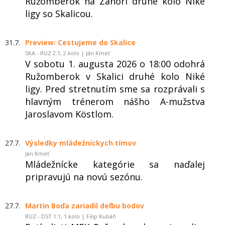
Ružomberok na Záhorí druhé kolo Niké
ligy so Skalicou.
31.7.
Preview: Cestujeme do Skalice
SKA - RUZ 2:1, 2.kolo | Ján Kmeť
V sobotu 1. augusta 2026 o 18:00 odohrá
Ružomberok v Skalici druhé kolo Niké
ligy. Pred stretnutím sme sa rozprávali s
hlavným trénerom nášho A-mužstva
Jaroslavom Köstlom.
27.7.
Výsledky mládežníckych tímov
Ján Kmeť
Mládežnícke kategórie sa naďalej
pripravujú na novú sezónu.
27.7.
Martin Boďa zariadil deľbu bodov
RUZ - DST 1:1, 1.kolo | Filip Kubáň