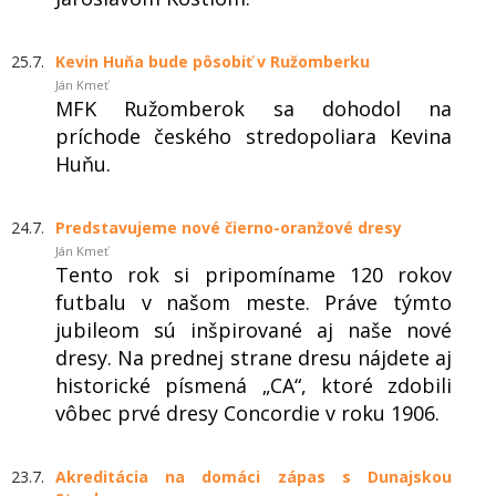
25.7.
Kevin Huňa bude pôsobiť v Ružomberku
Ján Kmeť
MFK Ružomberok sa dohodol na
príchode českého stredopoliara Kevina
Huňu.
24.7.
Predstavujeme nové čierno-oranžové dresy
Ján Kmeť
Tento rok si pripomíname 120 rokov
futbalu v našom meste. Práve týmto
jubileom sú inšpirované aj naše nové
dresy. Na prednej strane dresu nájdete aj
historické písmená „CA“, ktoré zdobili
vôbec prvé dresy Concordie v roku 1906.
23.7.
Akreditácia na domáci zápas s Dunajskou