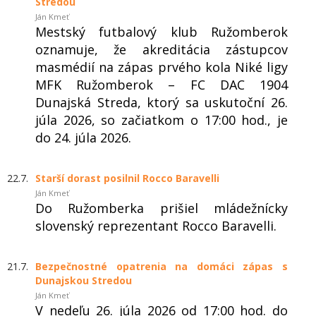
Stredou
Ján Kmeť
Mestský futbalový klub Ružomberok
oznamuje, že akreditácia zástupcov
masmédií na zápas prvého kola Niké ligy
MFK Ružomberok – FC DAC 1904
Dunajská Streda, ktorý sa uskutoční 26.
júla 2026, so začiatkom o 17:00 hod., je
do 24. júla 2026.
22.7.
Starší dorast posilnil Rocco Baravelli
Ján Kmeť
Do Ružomberka prišiel mládežnícky
slovenský reprezentant Rocco Baravelli.
21.7.
Bezpečnostné opatrenia na domáci zápas s
Dunajskou Stredou
Ján Kmeť
V nedeľu 26. júla 2026 od 17:00 hod. do