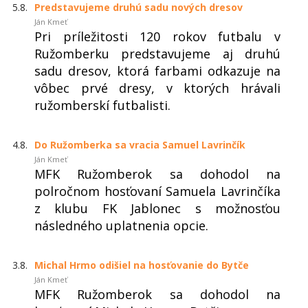
5.8.
Predstavujeme druhú sadu nových dresov
Ján Kmeť
Pri príležitosti 120 rokov futbalu v
Ružomberku predstavujeme aj druhú
sadu dresov, ktorá farbami odkazuje na
vôbec prvé dresy, v ktorých hrávali
ružomberskí futbalisti.
4.8.
Do Ružomberka sa vracia Samuel Lavrinčík
Ján Kmeť
MFK Ružomberok sa dohodol na
polročnom hosťovaní Samuela Lavrinčíka
z klubu FK Jablonec s možnosťou
následného uplatnenia opcie.
3.8.
Michal Hrmo odišiel na hosťovanie do Bytče
Ján Kmeť
MFK Ružomberok sa dohodol na