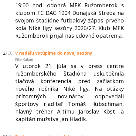
19:00 hod. odohrá MFK Ružomberok s
klubom FC DAC 1904 Dunajská Streda na
svojom štadióne futbalový zápas prvého
kola Niké ligy sezóny 2026/27. Klub MFK
Ružomberok prijal nasledovné opatrenia:
21.7.
V nedeľu vstúpime do novej sezóny
Filip Kubáň
V utorok 21. júla sa v press centre
ružomberského štadióna uskutočnila
tlačová konferencia pred začiatkom
nového ročníka Niké ligy. Na otázky
prítomných novinárov odpovedali
športový riaditeľ Tomáš Hübschman,
hlavný tréner A-tímu Jaroslav Köstl a
kapitán mužstva Jan Hladík.