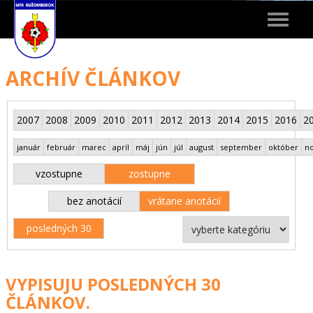
Toggle
navigat
ARCHÍV ČLÁNKOV
2007
2008
2009
2010
2011
2012
2013
2014
2015
2016
2
január
február
marec
apríl
máj
jún
júl
august
september
október
n
vzostupne
zostupne
bez anotácií
vrátane anotácií
posledných 30
VYPISUJU POSLEDNÝCH 30
ČLÁNKOV.