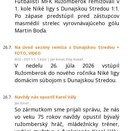
Futbalisti MFK Ružomberok remizovali v
1. kole Niké ligy s Dunajskou Stredou 1:1.
Po zápase predstúpil pred zástupcov
masmédií strelec vyrovnávajúceho gólu
Martin Boďa.
26.7.
Na úvod sezóny remíza s Dunajskou Stredou +
FOTO, VIDEO
RUZ - DST 1:1, 1.kolo | Ján Kmeť, Filip Kubáň
V nedeľu 26. júla 2026 vstúpil
Ružomberok do nového ročníka Niké ligy
domácim súbojom s Dunajskou Stredou.
26.7.
Navždy nás opustil Karol Vály
Ján Kmeť
So zármutkom sme prijali správu, že nás
vo veku 75 rokov navždy opustil bývalý
ružomberský hráč, mládežnícky tréner,