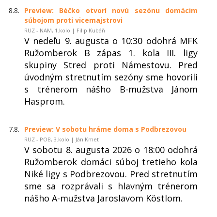
8.8.
Preview: Béčko otvorí novú sezónu domácim
súbojom proti vicemajstrovi
RUZ - NAM, 1.kolo | Filip Kubáň
V nedeľu 9. augusta o 10:30 odohrá MFK
Ružomberok B zápas 1. kola III. ligy
skupiny Stred proti Námestovu. Pred
úvodným stretnutím sezóny sme hovorili
s trénerom nášho B-mužstva Jánom
Hasprom.
7.8.
Preview: V sobotu hráme doma s Podbrezovou
RUZ - POB, 3.kolo | Ján Kmeť
V sobotu 8. augusta 2026 o 18:00 odohrá
Ružomberok domáci súboj tretieho kola
Niké ligy s Podbrezovou. Pred stretnutím
sme sa rozprávali s hlavným trénerom
nášho A-mužstva Jaroslavom Köstlom.