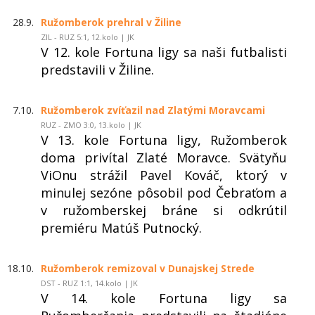
28.9.
Ružomberok prehral v Žiline
ZIL - RUZ 5:1, 12.kolo | JK
V 12. kole Fortuna ligy sa naši futbalisti
predstavili v Žiline.
7.10.
Ružomberok zvíťazil nad Zlatými Moravcami
RUZ - ZMO 3:0, 13.kolo | JK
V 13. kole Fortuna ligy, Ružomberok
doma privítal Zlaté Moravce. Svätyňu
ViOnu strážil Pavel Kováč, ktorý v
minulej sezóne pôsobil pod Čebraťom a
v ružomberskej bráne si odkrútil
premiéru Matúš Putnocký.
18.10.
Ružomberok remizoval v Dunajskej Strede
DST - RUZ 1:1, 14.kolo | JK
V 14. kole Fortuna ligy sa