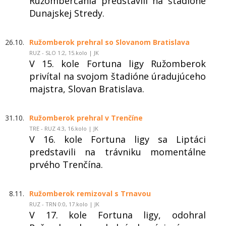
Ružomberčania predstavili na štadióne
Dunajskej Stredy.
26.10.
Ružomberok prehral so Slovanom Bratislava
RUZ - SLO 1:2, 15.kolo | JK
V 15. kole Fortuna ligy Ružomberok
privítal na svojom štadióne úradujúceho
majstra, Slovan Bratislava.
31.10.
Ružomberok prehral v Trenčíne
TRE - RUZ 4:3, 16.kolo | JK
V 16. kole Fortuna ligy sa Liptáci
predstavili na trávniku momentálne
prvého Trenčína.
8.11.
Ružomberok remizoval s Trnavou
RUZ - TRN 0:0, 17.kolo | JK
V 17. kole Fortuna ligy, odohral