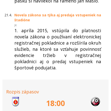
pásku si navliekol na rameno Ján Maslo.
21.4.
Novela zákona sa týka aj predaja vstupeniek na
štadióne
JK
1. apríla 2015, vstúpila do platnosti
novela zákona o používaní elektronickej
registračnej pokladnice a rozšírila okruh
služieb, na ktoré sa vzťahuje povinnosť
evidencie tržieb v registračnej
pokladnici aj o predaj vstupeniek na
športové podujatia.
Rozpis zápasov
18:00