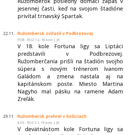
Ružomberok posledný domáci zápas v
jesennej časti, keď na svojom štadióne
privítal trnavský Spartak.
22.11.
Ružomberok zvíťazil v Podbrezovej
POB - RUZ 1:2, 18.kolo | JK
V 18. kole Fortuna ligy sa Liptáci
predstavili v Podbrezovej.
Ružomberčania prišli na štadión svojho
súpera s novým trénerom Ivanom
Galádom a zmena nastala aj na
kapitánskom poste. Miesto Martina
Nagyho mal pásku na ramene Adam
Zreľák.
29.11.
Ružomberok prehral v Košiciach
KOS - RUZ 2:1, 19.kolo | JK
V devätnástom kole Fortuna ligy sa