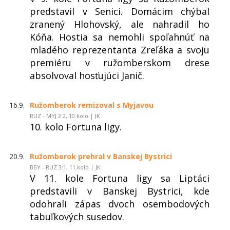
predstavil v Senici. Domácim chýbal
zranený Hlohovský, ale nahradil ho
Kóňa. Hostia sa nemohli spoľahnúť na
mladého reprezentanta Zreľáka a svoju
premiéru v ružomberskom drese
absolvoval hosťujúci Janič.
16.9.
Ružomberok remizoval s Myjavou
RUZ - MYJ 2:2, 10.kolo | JK
10. kolo Fortuna ligy.
20.9.
Ružomberok prehral v Banskej Bystrici
BBY - RUZ 3:1, 11.kolo | JK
V 11. kole Fortuna ligy sa Liptáci
predstavili v Banskej Bystrici, kde
odohrali zápas dvoch osembodových
tabuľkových susedov.