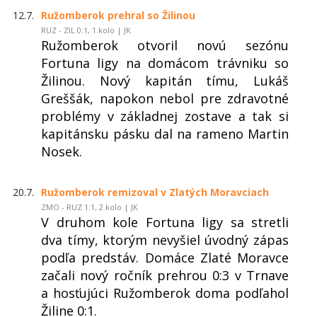
12.7.
Ružomberok prehral so Žilinou
RUZ - ZIL 0:1, 1.kolo | JK
Ružomberok otvoril novú sezónu
Fortuna ligy na domácom trávniku so
Žilinou. Nový kapitán tímu, Lukáš
Greššák, napokon nebol pre zdravotné
problémy v základnej zostave a tak si
kapitánsku pásku dal na rameno Martin
Nosek.
20.7.
Ružomberok remizoval v Zlatých Moravciach
ZMO - RUZ 1:1, 2.kolo | JK
V druhom kole Fortuna ligy sa stretli
dva tímy, ktorým nevyšiel úvodný zápas
podľa predstáv. Domáce Zlaté Moravce
začali nový ročník prehrou 0:3 v Trnave
a hosťujúci Ružomberok doma podľahol
Žiline 0:1.