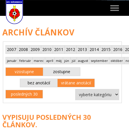
Toggle
navigat
ARCHÍV ČLÁNKOV
2007
2008
2009
2010
2011
2012
2013
2014
2015
2016
2
január
február
marec
apríl
máj
jún
júl
august
september
október
n
vzostupne
zostupne
bez anotácií
vrátane anotácií
posledných 30
VYPISUJU POSLEDNÝCH 30
ČLÁNKOV.