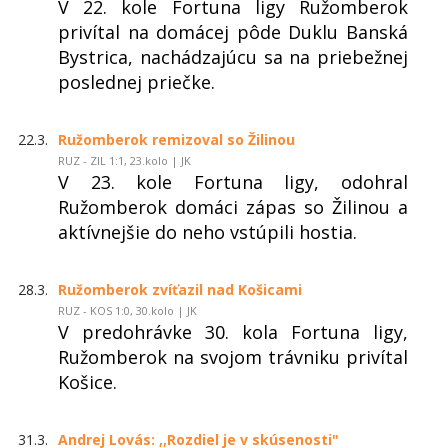
V 22. kole Fortuna ligy Ružomberok
privítal na domácej pôde Duklu Banská
Bystrica, nachádzajúcu sa na priebežnej
poslednej priečke.
22.3.
Ružomberok remizoval so Žilinou
RUZ - ZIL 1:1, 23.kolo | JK
V 23. kole Fortuna ligy, odohral
Ružomberok domáci zápas so Žilinou a
aktívnejšie do neho vstúpili hostia.
28.3.
Ružomberok zvíťazil nad Košicami
RUZ - KOS 1:0, 30.kolo | JK
V predohrávke 30. kola Fortuna ligy,
Ružomberok na svojom trávniku privítal
Košice.
31.3.
Andrej Lovás: ,,Rozdiel je v skúsenosti"