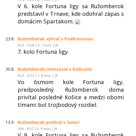
V 6. kole Fortuna ligy sa Ružomberok
predstavil v Trnave, kde odohral zápas s
domácim Spartakom.
23.8.
Ružomberok vyhral s Podbrezovou
RUZ - POB 2:0, 7.kolo | JK
7. kolo Fortuna ligy.
30.8.
Ružomberok remizoval s Košicami
RUZ - KOS 1:1, 8.kolo | JK
Vo ôsmom kole Fortuna ligy,
predposledný Ružomberok doma
privítal posledné Košice a medzi obomi
tímami bol trojbodový rozdiel.
13.9.
Ružomberok prehral v Senici
SEN - RUZ 1:0, 9.kolo | JK
V 9. kole Fortuna ligy sa Ružomberok