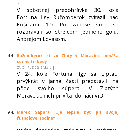
JK
V sobotnej predohrávke 30. kola
Fortuna ligy Ružomberok zvíťazil nad
Košicami 1:0. Po zápase sme sa
rozprávali so strelcom jediného gólu,
Andrejom Lovásom.
4.4.
Ružomberok si zo Zlatých Moraviec odnáša
cenné tri body
ZMO - RUZ 0:2, 24.kolo | JK
V 24. kole Fortuna ligy sa Liptáci
prvýkrát v jarnej časti predstavili na
pôde svojho súpera. V Zlatých
Moravciach ich privítal domáci ViOn.
9.4.
Marek Sapara: ,,Je lepšie byť pri svojej
futbalovej rodine"
JK