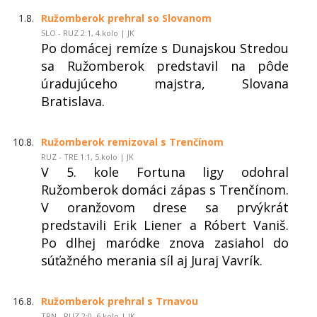
1.8.
Ružomberok prehral so Slovanom
SLO - RUZ 2:1, 4.kolo | JK
Po domácej remíze s Dunajskou Stredou
sa Ružomberok predstavil na pôde
úradujúceho majstra, Slovana
Bratislava.
10.8.
Ružomberok remizoval s Trenčínom
RUZ - TRE 1:1, 5.kolo | JK
V 5. kole Fortuna ligy odohral
Ružomberok domáci zápas s Trenčínom.
V oranžovom drese sa prvýkrát
predstavili Erik Liener a Róbert Vaniš.
Po dlhej maródke znova zasiahol do
súťažného merania síl aj Juraj Vavrík.
16.8.
Ružomberok prehral s Trnavou
TRN - RUZ 2:0, 6.kolo | JK