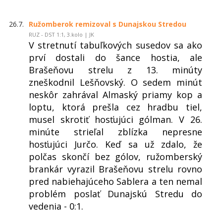
26.7.
Ružomberok remizoval s Dunajskou Stredou
RUZ - DST 1:1, 3.kolo | JK
V stretnutí tabuľkových susedov sa ako
prví dostali do šance hostia, ale
Brašeňovu strelu z 13. minúty
zneškodnil Lešňovský. O sedem minút
neskôr zahrával Almaský priamy kop a
loptu, ktorá prešla cez hradbu tiel,
musel skrotiť hosťujúci gólman. V 26.
minúte strieľal zblízka nepresne
hosťujúci Jurčo. Keď sa už zdalo, že
polčas skončí bez gólov, ružomberský
brankár vyrazil Brašeňovu strelu rovno
pred nabiehajúceho Sablera a ten nemal
problém poslať Dunajskú Stredu do
vedenia - 0:1.