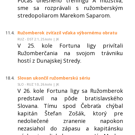
Počas dnešného tréningu A mužstva,
sme sa rozprávali s ružomberským
stredopoliarom Marekom Saparom.
11.4.
Ružomberok zvíťazil vďaka výbornému obratu
RUZ - DST 2:1, 25.kolo | JK
V 25. kole Fortuna ligy privítali
Ružomberčania na svojom trávniku
hostí z Dunajskej Stredy.
18.4.
Slovan ukončil ružomberskú sériu
SLO - RUZ 1:0, 26.kolo | JK
V 26. kole Fortuna ligy sa Ružomberok
predstavil na pôde bratislavského
Slovana. Tímu spod Čebraťa chýbal
kapitán Štefan Zošák, ktorý pre
nedoliečené zranenie napokon
nezasiahol do zápasu a kapitánsku