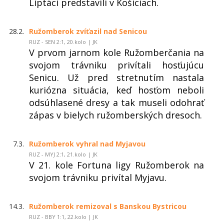
Liptáci predstavili v Košiciach.
28.2.
Ružomberok zvíťazil nad Senicou
RUZ - SEN 2:1, 20.kolo | JK
V prvom jarnom kole Ružomberčania na
svojom trávniku privítali hosťujúcu
Senicu. Už pred stretnutím nastala
kuriózna situácia, keď hosťom neboli
odsúhlasené dresy a tak museli odohrať
zápas v bielych ružomberských dresoch.
7.3.
Ružomberok vyhral nad Myjavou
RUZ - MYJ 2:1, 21.kolo | JK
V 21. kole Fortuna ligy Ružomberok na
svojom trávniku privítal Myjavu.
14.3.
Ružomberok remizoval s Banskou Bystricou
RUZ - BBY 1:1, 22.kolo | JK