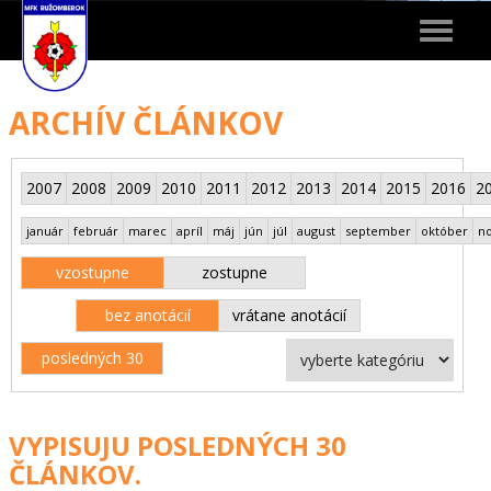
Toggle
navigat
ARCHÍV ČLÁNKOV
2007
2008
2009
2010
2011
2012
2013
2014
2015
2016
2
január
február
marec
apríl
máj
jún
júl
august
september
október
n
vzostupne
zostupne
bez anotácií
vrátane anotácií
posledných 30
VYPISUJU POSLEDNÝCH 30
ČLÁNKOV.