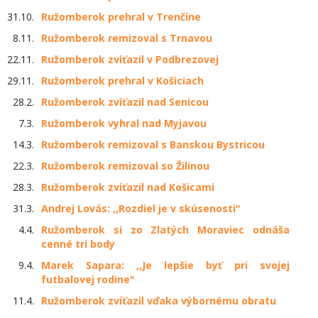
31.10.
Ružomberok prehral v Trenčíne
8.11.
Ružomberok remizoval s Trnavou
22.11.
Ružomberok zvíťazil v Podbrezovej
29.11.
Ružomberok prehral v Košiciach
28.2.
Ružomberok zvíťazil nad Senicou
7.3.
Ružomberok vyhral nad Myjavou
14.3.
Ružomberok remizoval s Banskou Bystricou
22.3.
Ružomberok remizoval so Žilinou
28.3.
Ružomberok zvíťazil nad Košicami
31.3.
Andrej Lovás: ,,Rozdiel je v skúsenosti"
4.4.
Ružomberok si zo Zlatých Moraviec odnáša
cenné tri body
9.4.
Marek Sapara: ,,Je lepšie byť pri svojej
futbalovej rodine"
11.4.
Ružomberok zvíťazil vďaka výbornému obratu