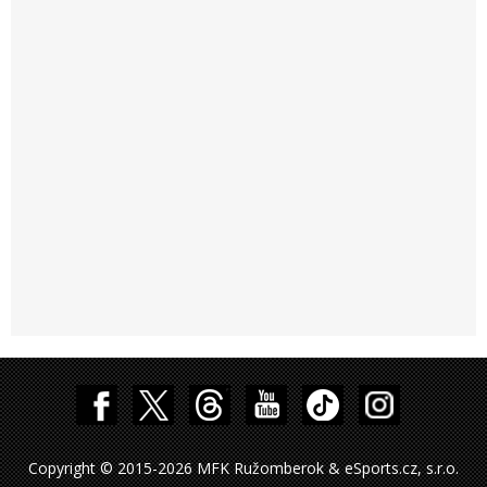
Copyright © 2015-2026 MFK Ružomberok & eSports.cz, s.r.o.