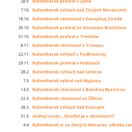
28.9.
Ružomberok prehral v Žiline
7.10.
Ružomberok zvíťazil nad Zlatými Moravcami
18.10.
Ružomberok remizoval v Dunajskej Strede
26.10.
Ružomberok prehral so Slovanom Bratislava
31.10.
Ružomberok prehral v Trenčíne
8.11.
Ružomberok remizoval s Trnavou
22.11.
Ružomberok zvíťazil v Podbrezovej
29.11.
Ružomberok prehral v Košiciach
28.2.
Ružomberok zvíťazil nad Senicou
7.3.
Ružomberok vyhral nad Myjavou
14.3.
Ružomberok remizoval s Banskou Bystricou
22.3.
Ružomberok remizoval so Žilinou
28.3.
Ružomberok zvíťazil nad Košicami
31.3.
Andrej Lovás: ,,Rozdiel je v skúsenosti"
4.4.
Ružomberok si zo Zlatých Moraviec odnáša cen