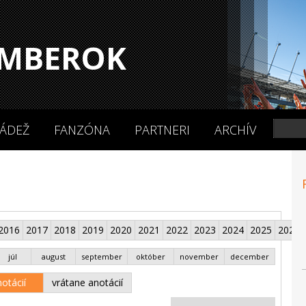
MBEROK
ÁDEŽ
FANZÓNA
PARTNERI
ARCHÍV
2016
2017
2018
2019
2020
2021
2022
2023
2024
2025
2026
júl
august
september
október
november
december
otácií
vrátane anotácií