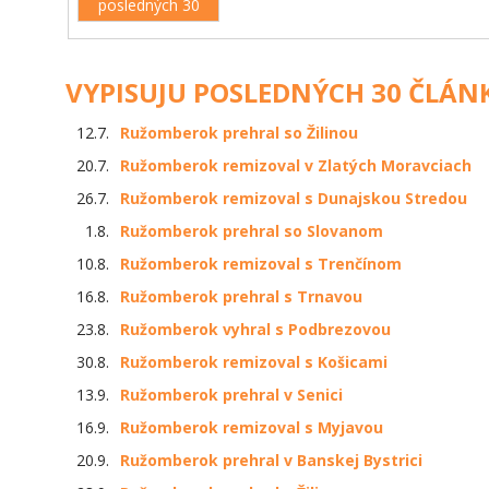
posledných 30
VYPISUJU POSLEDNÝCH 30 ČLÁN
12.7.
Ružomberok prehral so Žilinou
20.7.
Ružomberok remizoval v Zlatých Moravciach
26.7.
Ružomberok remizoval s Dunajskou Stredou
1.8.
Ružomberok prehral so Slovanom
10.8.
Ružomberok remizoval s Trenčínom
16.8.
Ružomberok prehral s Trnavou
23.8.
Ružomberok vyhral s Podbrezovou
30.8.
Ružomberok remizoval s Košicami
13.9.
Ružomberok prehral v Senici
16.9.
Ružomberok remizoval s Myjavou
20.9.
Ružomberok prehral v Banskej Bystrici