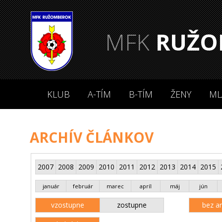
MFK
RUŽO
KLUB
A-TÍM
B-TÍM
ŽENY
ML
ARCHÍV ČLÁNKOV
2007
2008
2009
2010
2011
2012
2013
2014
2015
január
február
marec
apríl
máj
jún
vzostupne
zostupne
bez an