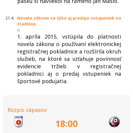
pásku si navliekol na rameno Ján Maslo.
21.4.
Novela zákona sa týka aj predaja vstupeniek na
štadióne
JK
1. apríla 2015, vstúpila do platnosti
novela zákona o používaní elektronickej
registračnej pokladnice a rozšírila okruh
služieb, na ktoré sa vzťahuje povinnosť
evidencie tržieb v registračnej
pokladnici aj o predaj vstupeniek na
športové podujatia.
Rozpis zápasov
18:00