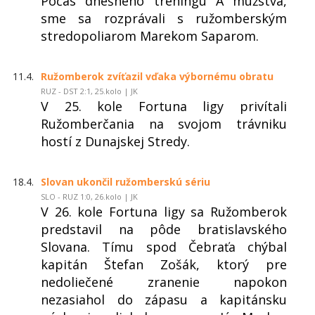
Počas dnešného tréningu A mužstva,
sme sa rozprávali s ružomberským
stredopoliarom Marekom Saparom.
11.4.
Ružomberok zvíťazil vďaka výbornému obratu
RUZ - DST 2:1, 25.kolo | JK
V 25. kole Fortuna ligy privítali
Ružomberčania na svojom trávniku
hostí z Dunajskej Stredy.
18.4.
Slovan ukončil ružomberskú sériu
SLO - RUZ 1:0, 26.kolo | JK
V 26. kole Fortuna ligy sa Ružomberok
predstavil na pôde bratislavského
Slovana. Tímu spod Čebraťa chýbal
kapitán Štefan Zošák, ktorý pre
nedoliečené zranenie napokon
nezasiahol do zápasu a kapitánsku