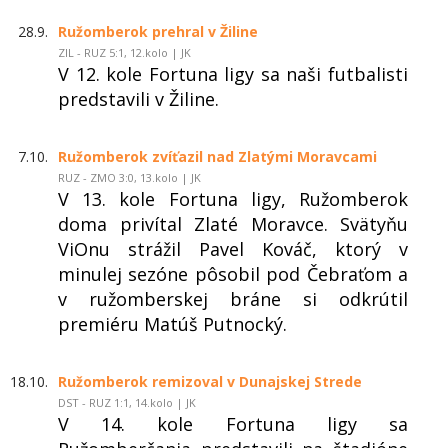
28.9.
Ružomberok prehral v Žiline
ZIL - RUZ 5:1, 12.kolo | JK
V 12. kole Fortuna ligy sa naši futbalisti
predstavili v Žiline.
7.10.
Ružomberok zvíťazil nad Zlatými Moravcami
RUZ - ZMO 3:0, 13.kolo | JK
V 13. kole Fortuna ligy, Ružomberok
doma privítal Zlaté Moravce. Svätyňu
ViOnu strážil Pavel Kováč, ktorý v
minulej sezóne pôsobil pod Čebraťom a
v ružomberskej bráne si odkrútil
premiéru Matúš Putnocký.
18.10.
Ružomberok remizoval v Dunajskej Strede
DST - RUZ 1:1, 14.kolo | JK
V 14. kole Fortuna ligy sa