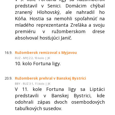
predstavil v Senici. Domácim chýbal
zranený Hlohovský, ale nahradil ho
Kóňa. Hostia sa nemohli spoľahnúť na
mladého reprezentanta Zreľáka a svoju
premiéru v ružomberskom drese
absolvoval hosťujúci Janič.
16.9.
Ružomberok remizoval s Myjavou
RUZ - MYJ 2:2, 10.kolo | JK
10. kolo Fortuna ligy.
20.9.
Ružomberok prehral v Banskej Bystrici
BBY - RUZ 3:1, 11.kolo | JK
V 11. kole Fortuna ligy sa Liptáci
predstavili v Banskej Bystrici, kde
odohrali zápas dvoch osembodových
tabuľkových susedov.