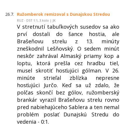
26.7.
Ružomberok remizoval s Dunajskou Stredou
RUZ - DST 1:1, 3.kolo | JK
V stretnutí tabuľkových susedov sa ako
prví dostali do šance hostia, ale
Brašeňovu strelu z 13. minúty
zneškodnil Lešňovský. O sedem minút
neskôr zahrával Almaský priamy kop a
loptu, ktorá prešla cez hradbu tiel,
musel skrotiť hosťujúci gólman. V 26.
minúte strieľal zblízka nepresne
hosťujúci Jurčo. Keď sa už zdalo, že
polčas skončí bez gólov, ružomberský
brankár vyrazil Brašeňovu strelu rovno
pred nabiehajúceho Sablera a ten nemal
problém poslať Dunajskú Stredu do
vedenia - 0:1.