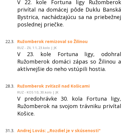
V 22. kole Fortuna ligy Ružomberok
privítal na domácej pôde Duklu Banská
Bystrica, nachádzajúcu sa na priebežnej
poslednej priečke.
22.3.
Ružomberok remizoval so Žilinou
RUZ - ZIL 1:1, 23.kolo | JK
V 23. kole Fortuna ligy, odohral
Ružomberok domáci zápas so Žilinou a
aktívnejšie do neho vstúpili hostia.
28.3.
Ružomberok zvíťazil nad Košicami
RUZ - KOS 1:0, 30.kolo | JK
V predohrávke 30. kola Fortuna ligy,
Ružomberok na svojom trávniku privítal
Košice.
31.3.
Andrej Lovás: ,,Rozdiel je v skúsenosti"