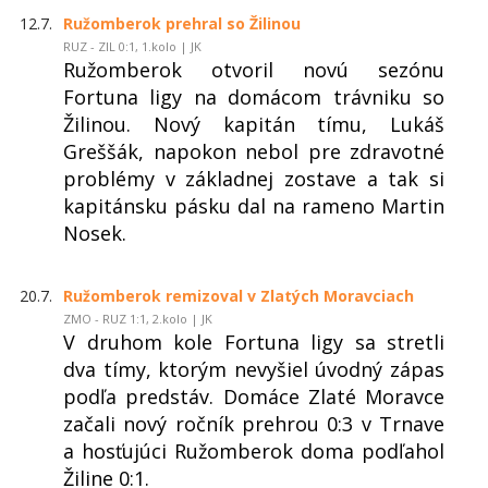
12.7.
Ružomberok prehral so Žilinou
RUZ - ZIL 0:1, 1.kolo | JK
Ružomberok otvoril novú sezónu
Fortuna ligy na domácom trávniku so
Žilinou. Nový kapitán tímu, Lukáš
Greššák, napokon nebol pre zdravotné
problémy v základnej zostave a tak si
kapitánsku pásku dal na rameno Martin
Nosek.
20.7.
Ružomberok remizoval v Zlatých Moravciach
ZMO - RUZ 1:1, 2.kolo | JK
V druhom kole Fortuna ligy sa stretli
dva tímy, ktorým nevyšiel úvodný zápas
podľa predstáv. Domáce Zlaté Moravce
začali nový ročník prehrou 0:3 v Trnave
a hosťujúci Ružomberok doma podľahol
Žiline 0:1.