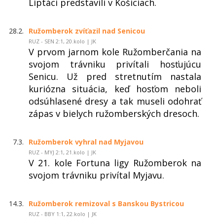
Liptáci predstavili v Košiciach.
28.2.
Ružomberok zvíťazil nad Senicou
RUZ - SEN 2:1, 20.kolo | JK
V prvom jarnom kole Ružomberčania na
svojom trávniku privítali hosťujúcu
Senicu. Už pred stretnutím nastala
kuriózna situácia, keď hosťom neboli
odsúhlasené dresy a tak museli odohrať
zápas v bielych ružomberských dresoch.
7.3.
Ružomberok vyhral nad Myjavou
RUZ - MYJ 2:1, 21.kolo | JK
V 21. kole Fortuna ligy Ružomberok na
svojom trávniku privítal Myjavu.
14.3.
Ružomberok remizoval s Banskou Bystricou
RUZ - BBY 1:1, 22.kolo | JK