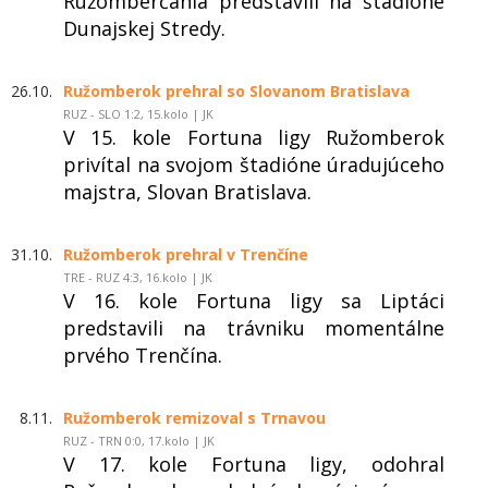
Ružomberčania predstavili na štadióne
Dunajskej Stredy.
26.10.
Ružomberok prehral so Slovanom Bratislava
RUZ - SLO 1:2, 15.kolo | JK
V 15. kole Fortuna ligy Ružomberok
privítal na svojom štadióne úradujúceho
majstra, Slovan Bratislava.
31.10.
Ružomberok prehral v Trenčíne
TRE - RUZ 4:3, 16.kolo | JK
V 16. kole Fortuna ligy sa Liptáci
predstavili na trávniku momentálne
prvého Trenčína.
8.11.
Ružomberok remizoval s Trnavou
RUZ - TRN 0:0, 17.kolo | JK
V 17. kole Fortuna ligy, odohral