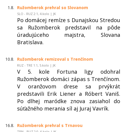
1.8.
Ružomberok prehral so Slovanom
SLO - RUZ 2:1, 4.kolo | JK
Po domácej remíze s Dunajskou Stredou
sa Ružomberok predstavil na pôde
úradujúceho majstra, Slovana
Bratislava.
10.8.
Ružomberok remizoval s Trenčínom
RUZ - TRE 1:1, 5.kolo | JK
V 5. kole Fortuna ligy odohral
Ružomberok domáci zápas s Trenčínom.
V oranžovom drese sa prvýkrát
predstavili Erik Liener a Róbert Vaniš.
Po dlhej maródke znova zasiahol do
súťažného merania síl aj Juraj Vavrík.
16.8.
Ružomberok prehral s Trnavou
TRN - RUZ 2:0, 6.kolo | JK