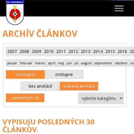
Toggle
navigat
ARCHÍV ČLÁNKOV
2007
2008
2009
2010
2011
2012
2013
2014
2015
2016
2
január
február
marec
apríl
máj
jún
júl
august
september
október
n
vzostupne
zostupne
bez anotácií
vrátane anotácií
posledných 30
VYPISUJU POSLEDNÝCH 30
ČLÁNKOV.