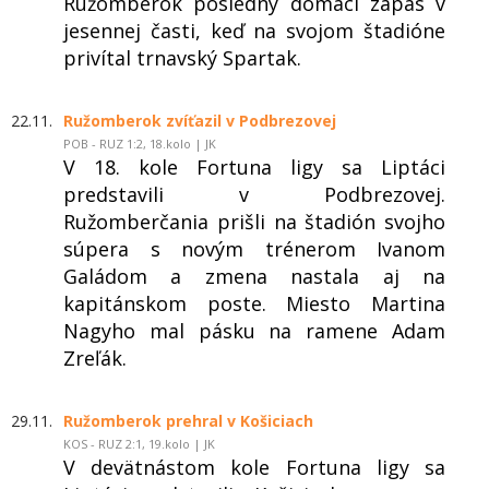
Ružomberok posledný domáci zápas v
jesennej časti, keď na svojom štadióne
privítal trnavský Spartak.
22.11.
Ružomberok zvíťazil v Podbrezovej
POB - RUZ 1:2, 18.kolo | JK
V 18. kole Fortuna ligy sa Liptáci
predstavili v Podbrezovej.
Ružomberčania prišli na štadión svojho
súpera s novým trénerom Ivanom
Galádom a zmena nastala aj na
kapitánskom poste. Miesto Martina
Nagyho mal pásku na ramene Adam
Zreľák.
29.11.
Ružomberok prehral v Košiciach
KOS - RUZ 2:1, 19.kolo | JK
V devätnástom kole Fortuna ligy sa