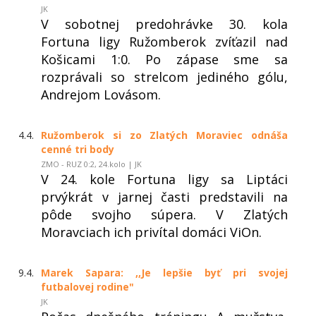
JK
V sobotnej predohrávke 30. kola
Fortuna ligy Ružomberok zvíťazil nad
Košicami 1:0. Po zápase sme sa
rozprávali so strelcom jediného gólu,
Andrejom Lovásom.
4.4.
Ružomberok si zo Zlatých Moraviec odnáša
cenné tri body
ZMO - RUZ 0:2, 24.kolo | JK
V 24. kole Fortuna ligy sa Liptáci
prvýkrát v jarnej časti predstavili na
pôde svojho súpera. V Zlatých
Moravciach ich privítal domáci ViOn.
9.4.
Marek Sapara: ,,Je lepšie byť pri svojej
futbalovej rodine"
JK