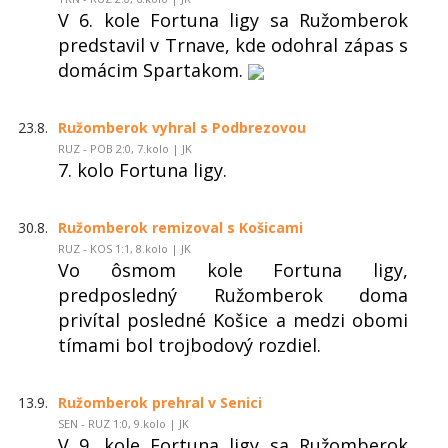
V 6. kole Fortuna ligy sa Ružomberok
predstavil v Trnave, kde odohral zápas s
domácim Spartakom.
23.8.
Ružomberok vyhral s Podbrezovou
RUZ - POB 2:0, 7.kolo | JK
7. kolo Fortuna ligy.
30.8.
Ružomberok remizoval s Košicami
RUZ - KOS 1:1, 8.kolo | JK
Vo ôsmom kole Fortuna ligy,
predposledný Ružomberok doma
privítal posledné Košice a medzi obomi
tímami bol trojbodový rozdiel.
13.9.
Ružomberok prehral v Senici
SEN - RUZ 1:0, 9.kolo | JK
V 9. kole Fortuna ligy sa Ružomberok