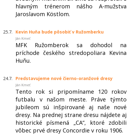
hlavným trénerom nášho A-mužstva
Jaroslavom Köstlom.
25.7.
Kevin Huňa bude pôsobiť v Ružomberku
Ján Kmeť
MFK Ružomberok sa dohodol na
príchode českého stredopoliara Kevina
Huňu.
24.7.
Predstavujeme nové čierno-oranžové dresy
Ján Kmeť
Tento rok si pripomíname 120 rokov
futbalu v našom meste. Práve týmto
jubileom sú inšpirované aj naše nové
dresy. Na prednej strane dresu nájdete aj
historické písmená „CA“, ktoré zdobili
vôbec prvé dresy Concordie v roku 1906.