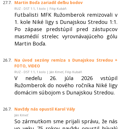
27.7.
Martin Boďa zariadil deľbu bodov
RUZ - DST 1:1, 1.kolo | Filip Kubáň
Futbalisti MFK Ružomberok remizovali v
1. kole Niké ligy s Dunajskou Stredou 1:1.
Po zápase predstúpil pred zástupcov
masmédií strelec vyrovnávajúceho gólu
Martin Boďa.
26.7.
Na úvod sezóny remíza s Dunajskou Stredou +
FOTO, VIDEO
RUZ - DST 1:1, 1.kolo | Ján Kmeť, Filip Kubáň
V nedeľu 26. júla 2026 vstúpil
Ružomberok do nového ročníka Niké ligy
domácim súbojom s Dunajskou Stredou.
26.7.
Navždy nás opustil Karol Vály
Ján Kmeť
So zármutkom sme prijali správu, že nás
vo veku 75 rokov navždy opustil bývalý