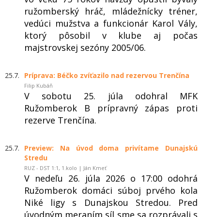
ružomberský hráč, mládežnícky tréner,
vedúci mužstva a funkcionár Karol Vály,
ktorý pôsobil v klube aj počas
majstrovskej sezóny 2005/06.
25.7.
Príprava: Béčko zvíťazilo nad rezervou Trenčína
Filip Kubáň
V sobotu 25. júla odohral MFK
Ružomberok B prípravný zápas proti
rezerve Trenčína.
25.7.
Preview: Na úvod doma privítame Dunajskú
Stredu
RUZ - DST 1:1, 1.kolo | Ján Kmeť
V nedeľu 26. júla 2026 o 17:00 odohrá
Ružomberok domáci súboj prvého kola
Niké ligy s Dunajskou Stredou. Pred
úvodným meraním síl sme sa rozprávali s