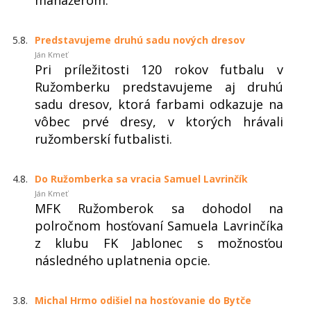
manažérom.
5.8.
Predstavujeme druhú sadu nových dresov
Ján Kmeť
Pri príležitosti 120 rokov futbalu v
Ružomberku predstavujeme aj druhú
sadu dresov, ktorá farbami odkazuje na
vôbec prvé dresy, v ktorých hrávali
ružomberskí futbalisti.
4.8.
Do Ružomberka sa vracia Samuel Lavrinčík
Ján Kmeť
MFK Ružomberok sa dohodol na
polročnom hosťovaní Samuela Lavrinčíka
z klubu FK Jablonec s možnosťou
následného uplatnenia opcie.
3.8.
Michal Hrmo odišiel na hosťovanie do Bytče