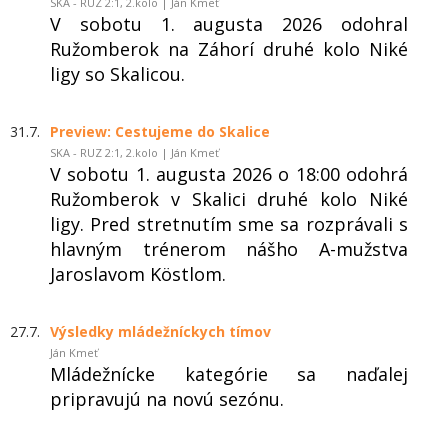
SKA - RUZ 2:1, 2.kolo | Ján Kmeť
V sobotu 1. augusta 2026 odohral
Ružomberok na Záhorí druhé kolo Niké
ligy so Skalicou.
31.7.
Preview: Cestujeme do Skalice
SKA - RUZ 2:1, 2.kolo | Ján Kmeť
V sobotu 1. augusta 2026 o 18:00 odohrá
Ružomberok v Skalici druhé kolo Niké
ligy. Pred stretnutím sme sa rozprávali s
hlavným trénerom nášho A-mužstva
Jaroslavom Köstlom.
27.7.
Výsledky mládežníckych tímov
Ján Kmeť
Mládežnícke kategórie sa naďalej
pripravujú na novú sezónu.