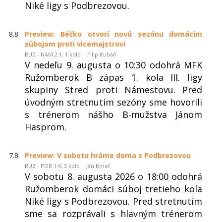
Niké ligy s Podbrezovou.
8.8.
Preview: Béčko otvorí novú sezónu domácim
súbojom proti vicemajstrovi
RUZ - NAM 2:1, 1.kolo | Filip Kubáň
V nedeľu 9. augusta o 10:30 odohrá MFK
Ružomberok B zápas 1. kola III. ligy
skupiny Stred proti Námestovu. Pred
úvodným stretnutím sezóny sme hovorili
s trénerom nášho B-mužstva Jánom
Hasprom.
7.8.
Preview: V sobotu hráme doma s Podbrezovou
RUZ - POB 1:4, 3.kolo | Ján Kmeť
V sobotu 8. augusta 2026 o 18:00 odohrá
Ružomberok domáci súboj tretieho kola
Niké ligy s Podbrezovou. Pred stretnutím
sme sa rozprávali s hlavným trénerom