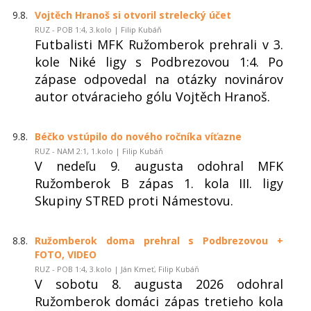
9.8.
Vojtěch Hranoš si otvoril strelecký účet
RUZ - POB 1:4, 3.kolo | Filip Kubáň
Futbalisti MFK Ružomberok prehrali v 3.
kole Niké ligy s Podbrezovou 1:4. Po
zápase odpovedal na otázky novinárov
autor otváracieho gólu Vojtěch Hranoš.
9.8.
Béčko vstúpilo do nového ročníka víťazne
RUZ - NAM 2:1, 1.kolo | Filip Kubáň
V nedeľu 9. augusta odohral MFK
Ružomberok B zápas 1. kola III. ligy
Skupiny STRED proti Námestovu.
8.8.
Ružomberok doma prehral s Podbrezovou +
FOTO, VIDEO
RUZ - POB 1:4, 3.kolo | Ján Kmeť, Filip Kubáň
V sobotu 8. augusta 2026 odohral
Ružomberok domáci zápas tretieho kola