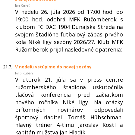
Ján Kmeť
V nedeľu 26. júla 2026 od 17:00 hod. do
19:00 hod. odohrá MFK Ružomberok s
klubom FC DAC 1904 Dunajská Streda na
svojom štadióne futbalový zápas prvého
kola Niké ligy sezóny 2026/27. Klub MFK
Ružomberok prijal nasledovné opatrenia:
21.7.
V nedeľu vstúpime do novej sezóny
Filip Kubáň
V utorok 21. júla sa v press centre
ružomberského štadióna uskutočnila
tlačová konferencia pred začiatkom
nového ročníka Niké ligy. Na otázky
prítomných novinárov odpovedali
športový riaditeľ Tomáš Hübschman,
hlavný tréner A-tímu Jaroslav Köstl a
kapitán mužstva Jan Hladík.