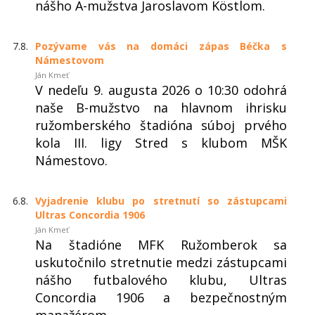
nášho A-mužstva Jaroslavom Köstlom.
7.8.
Pozývame vás na domáci zápas Béčka s
Námestovom
Ján Kmeť
V nedeľu 9. augusta 2026 o 10:30 odohrá
naše B-mužstvo na hlavnom ihrisku
ružomberského štadióna súboj prvého
kola III. ligy Stred s klubom MŠK
Námestovo.
6.8.
Vyjadrenie klubu po stretnutí so zástupcami
Ultras Concordia 1906
Ján Kmeť
Na štadióne MFK Ružomberok sa
uskutočnilo stretnutie medzi zástupcami
nášho futbalového klubu, Ultras
Concordia 1906 a bezpečnostným