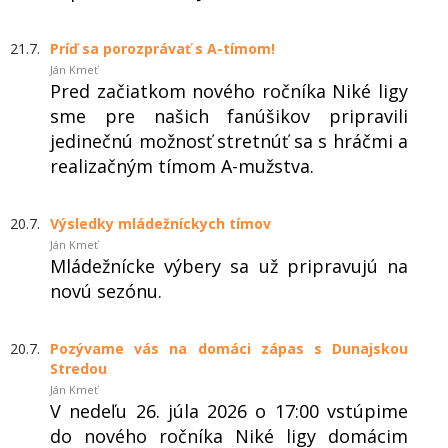
21.7.
Príď sa porozprávať s A-tímom!
Ján Kmeť
Pred začiatkom nového ročníka Niké ligy
sme pre našich fanúšikov pripravili
jedinečnú možnosť stretnúť sa s hráčmi a
realizačným tímom A-mužstva.
20.7.
Výsledky mládežníckych tímov
Ján Kmeť
Mládežnícke výbery sa už pripravujú na
novú sezónu.
20.7.
Pozývame vás na domáci zápas s Dunajskou
Stredou
Ján Kmeť
V nedeľu 26. júla 2026 o 17:00 vstúpime
do nového ročníka Niké ligy domácim