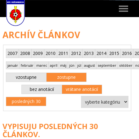
Toggle
navigat
ARCHÍV ČLÁNKOV
2007
2008
2009
2010
2011
2012
2013
2014
2015
2016
2
január
február
marec
apríl
máj
jún
júl
august
september
október
n
vzostupne
zostupne
bez anotácií
vrátane anotácií
posledných 30
VYPISUJU POSLEDNÝCH 30
ČLÁNKOV.