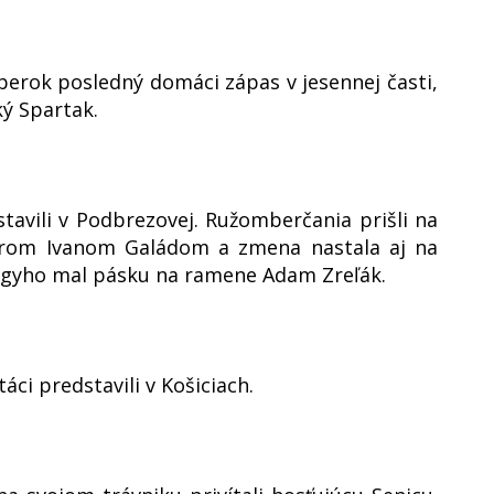
berok posledný domáci zápas v jesennej časti,
ký Spartak.
stavili v Podbrezovej. Ružomberčania prišli na
erom Ivanom Galádom a zmena nastala aj na
agyho mal pásku na ramene Adam Zreľák.
áci predstavili v Košiciach.