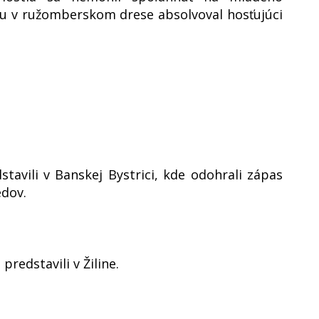
ru v ružomberskom drese absolvoval hosťujúci
stavili v Banskej Bystrici, kde odohrali zápas
dov.
 predstavili v Žiline.