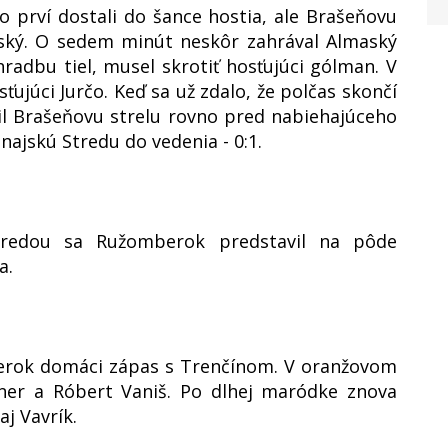
o prví dostali do šance hostia, ale Brašeňovu
vský. O sedem minút neskôr zahrával Almaský
radbu tiel, musel skrotiť hosťujúci gólman. V
ťujúci Jurčo. Keď sa už zdalo, že polčas skončí
il Brašeňovu strelu rovno pred nabiehajúceho
ajskú Stredu do vedenia - 0:1.
redou sa Ružomberok predstavil na pôde
a.
berok domáci zápas s Trenčínom. V oranžovom
iener a Róbert Vaniš. Po dlhej maródke znova
aj Vavrík.