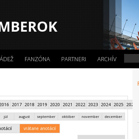
MBEROK
ÁDEŽ
FANZÓNA
PARTNERI
ARCHÍV
2016
2017
2018
2019
2020
2021
2022
2023
2024
2025
2026
júl
august
september
október
november
december
otácií
vrátane anotácií