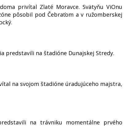
 doma privítal Zlaté Moravce. Svätyňu ViOnu
sezóne pôsobil pod Čebraťom a v ružomberskej
ocký.
a predstavili na štadióne Dunajskej Stredy.
vítal na svojom štadióne úradujúceho majstra,
 predstavili na trávniku momentálne prvého