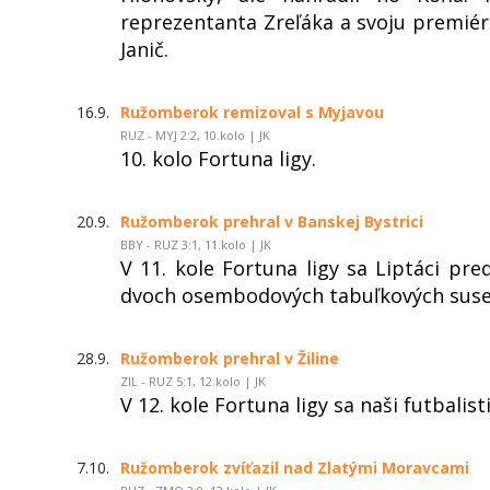
reprezentanta Zreľáka a svoju premié
Janič.
16.9.
Ružomberok remizoval s Myjavou
RUZ - MYJ 2:2, 10.kolo | JK
10. kolo Fortuna ligy.
20.9.
Ružomberok prehral v Banskej Bystrici
BBY - RUZ 3:1, 11.kolo | JK
V 11. kole Fortuna ligy sa Liptáci pred
dvoch osembodových tabuľkových suse
28.9.
Ružomberok prehral v Žiline
ZIL - RUZ 5:1, 12.kolo | JK
V 12. kole Fortuna ligy sa naši futbalisti
7.10.
Ružomberok zvíťazil nad Zlatými Moravcami