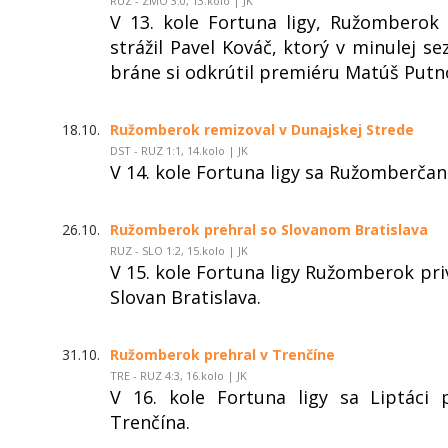
RUZ - ZMO 3:0, 13.kolo | JK
V 13. kole Fortuna ligy, Ružomberok
strážil Pavel Kováč, ktorý v minulej 
bráne si odkrútil premiéru Matúš Putn
18.10.
Ružomberok remizoval v Dunajskej Strede
DST - RUZ 1:1, 14.kolo | JK
V 14. kole Fortuna ligy sa Ružomberčani
26.10.
Ružomberok prehral so Slovanom Bratislava
RUZ - SLO 1:2, 15.kolo | JK
V 15. kole Fortuna ligy Ružomberok pri
Slovan Bratislava.
31.10.
Ružomberok prehral v Trenčíne
TRE - RUZ 4:3, 16.kolo | JK
V 16. kole Fortuna ligy sa Liptáci
Trenčína.