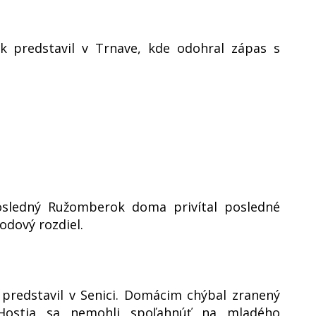
k predstavil v Trnave, kde odohral zápas s
sledný Ružomberok doma privítal posledné
odový rozdiel.
 predstavil v Senici. Domácim chýbal zranený
 Hostia sa nemohli spoľahnúť na mladého