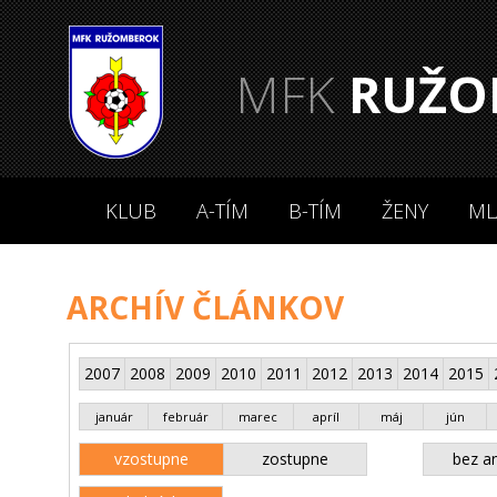
MFK
RUŽO
KLUB
A-TÍM
B-TÍM
ŽENY
ML
ARCHÍV ČLÁNKOV
2007
2008
2009
2010
2011
2012
2013
2014
2015
január
február
marec
apríl
máj
jún
vzostupne
zostupne
bez an