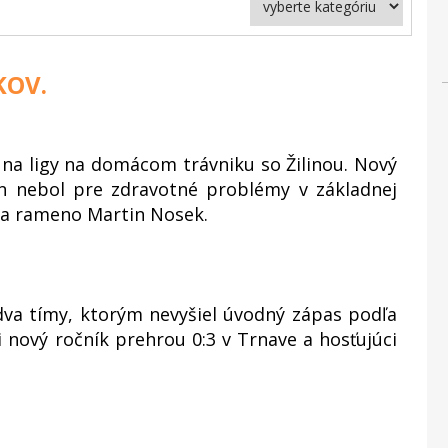
KOV.
na ligy na domácom trávniku so Žilinou. Nový
n nebol pre zdravotné problémy v základnej
 na rameno Martin Nosek.
 dva tímy, ktorým nevyšiel úvodný zápas podľa
 nový ročník prehrou 0:3 v Trnave a hosťujúci