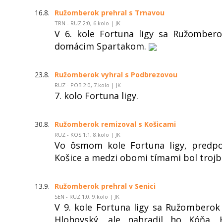
16.8.
Ružomberok prehral s Trnavou
TRN - RUZ 2:0, 6.kolo | JK
V 6. kole Fortuna ligy sa Ružombero
domácim Spartakom.
23.8.
Ružomberok vyhral s Podbrezovou
RUZ - POB 2:0, 7.kolo | JK
7. kolo Fortuna ligy.
30.8.
Ružomberok remizoval s Košicami
RUZ - KOS 1:1, 8.kolo | JK
Vo ôsmom kole Fortuna ligy, predpo
Košice a medzi obomi tímami bol trojb
13.9.
Ružomberok prehral v Senici
SEN - RUZ 1:0, 9.kolo | JK
V 9. kole Fortuna ligy sa Ružomberok
Hlohovský, ale nahradil ho Kóňa.