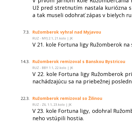
V prvom jarnom kole Ružomberčania na
Už pred stretnutím nastala kuriózna s
a tak museli odohrať zápas v bielych 
7.3.
Ružomberok vyhral nad Myjavou
RUZ - MYJ 2:1, 21.kolo | JK
V 21. kole Fortuna ligy Ružomberok na 
14.3.
Ružomberok remizoval s Banskou Bystricou
RUZ - BBY 1:1, 22.kolo | JK
V 22. kole Fortuna ligy Ružomberok pr
nachádzajúcu sa na priebežnej posledne
22.3.
Ružomberok remizoval so Žilinou
RUZ - ZIL 1:1, 23.kolo | JK
V 23. kole Fortuna ligy, odohral Ružom
neho vstúpili hostia.