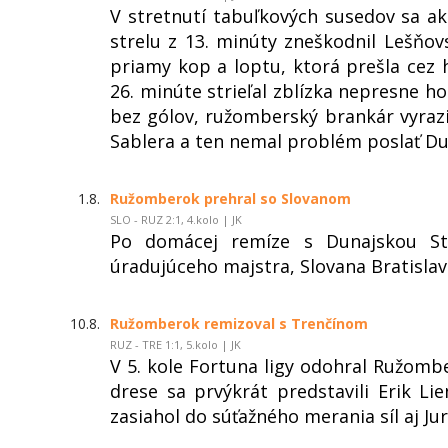
V stretnutí tabuľkových susedov sa ak
strelu z 13. minúty zneškodnil Lešňo
priamy kop a loptu, ktorá prešla cez h
26. minúte strieľal zblízka nepresne hos
bez gólov, ružomberský brankár vyraz
Sablera a ten nemal problém poslať Dun
1.8.
Ružomberok prehral so Slovanom
SLO - RUZ 2:1, 4.kolo | JK
Po domácej remíze s Dunajskou St
úradujúceho majstra, Slovana Bratislav
10.8.
Ružomberok remizoval s Trenčínom
RUZ - TRE 1:1, 5.kolo | JK
V 5. kole Fortuna ligy odohral Ružom
drese sa prvýkrát predstavili Erik L
zasiahol do súťažného merania síl aj Jur