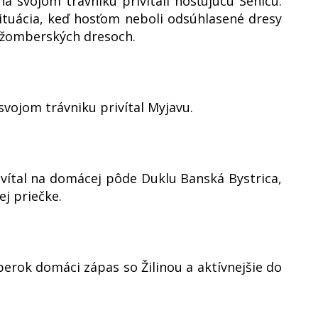
 svojom trávniku privítali hosťujúcu Senicu.
ituácia, keď hosťom neboli odsúhlasené dresy
ružomberských dresoch.
svojom trávniku privítal Myjavu.
ivítal na domácej pôde Duklu Banská Bystrica,
j priečke.
berok domáci zápas so Žilinou a aktívnejšie do