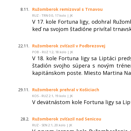
8.11.
Ružomberok remizoval s Trnavou
RUZ - TRN 0:0, 17.kolo | JK
V 17. kole Fortuna ligy, odohral Ružom
keď na svojom štadióne privítal trnavs
22.11.
Ružomberok zvíťazil v Podbrezovej
POB - RUZ 1:2, 18.kolo | JK
V 18. kole Fortuna ligy sa Liptáci pred
štadión svojho súpera s novým trén
kapitánskom poste. Miesto Martina N
29.11.
Ružomberok prehral v Košiciach
KOS - RUZ 2:1, 19.kolo | JK
V devätnástom kole Fortuna ligy sa Lipt
28.2.
Ružomberok zvíťazil nad Senicou
RUZ - SEN 2:1, 20.kolo | JK