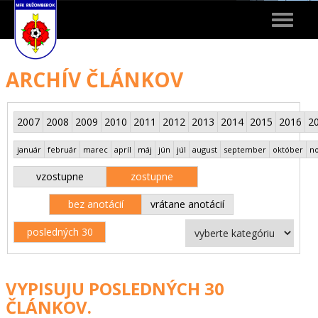
Toggle
navigat
ARCHÍV ČLÁNKOV
2007
2008
2009
2010
2011
2012
2013
2014
2015
2016
2
január
február
marec
apríl
máj
jún
júl
august
september
október
n
vzostupne
zostupne
bez anotácií
vrátane anotácií
posledných 30
VYPISUJU POSLEDNÝCH 30
ČLÁNKOV.