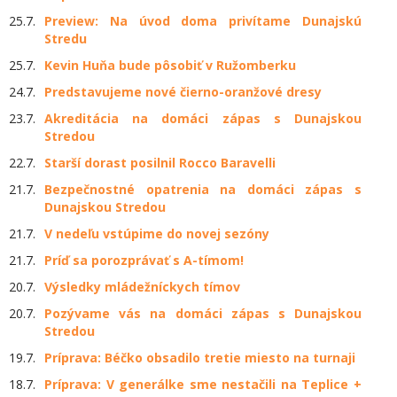
25.7.
Preview: Na úvod doma privítame Dunajskú
Stredu
25.7.
Kevin Huňa bude pôsobiť v Ružomberku
24.7.
Predstavujeme nové čierno-oranžové dresy
23.7.
Akreditácia na domáci zápas s Dunajskou
Stredou
22.7.
Starší dorast posilnil Rocco Baravelli
21.7.
Bezpečnostné opatrenia na domáci zápas s
Dunajskou Stredou
21.7.
V nedeľu vstúpime do novej sezóny
21.7.
Príď sa porozprávať s A-tímom!
20.7.
Výsledky mládežníckych tímov
20.7.
Pozývame vás na domáci zápas s Dunajskou
Stredou
19.7.
Príprava: Béčko obsadilo tretie miesto na turnaji
18.7.
Príprava: V generálke sme nestačili na Teplice +