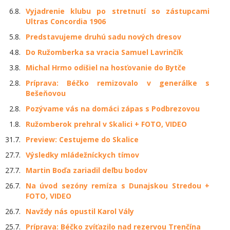
6.8.
Vyjadrenie klubu po stretnutí so zástupcami
Ultras Concordia 1906
5.8.
Predstavujeme druhú sadu nových dresov
4.8.
Do Ružomberka sa vracia Samuel Lavrinčík
3.8.
Michal Hrmo odišiel na hosťovanie do Bytče
2.8.
Príprava: Béčko remizovalo v generálke s
Bešeňovou
2.8.
Pozývame vás na domáci zápas s Podbrezovou
1.8.
Ružomberok prehral v Skalici + FOTO, VIDEO
31.7.
Preview: Cestujeme do Skalice
27.7.
Výsledky mládežníckych tímov
27.7.
Martin Boďa zariadil deľbu bodov
26.7.
Na úvod sezóny remíza s Dunajskou Stredou +
FOTO, VIDEO
26.7.
Navždy nás opustil Karol Vály
25.7.
Príprava: Béčko zvíťazilo nad rezervou Trenčína