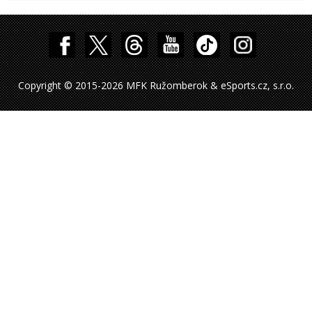
Copyright © 2015-2026 MFK Ružomberok & eSports.cz, s.r.o.