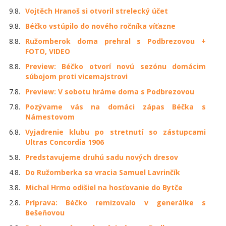
9.8.
Vojtěch Hranoš si otvoril strelecký účet
9.8.
Béčko vstúpilo do nového ročníka víťazne
8.8.
Ružomberok doma prehral s Podbrezovou +
FOTO, VIDEO
8.8.
Preview: Béčko otvorí novú sezónu domácim
súbojom proti vicemajstrovi
7.8.
Preview: V sobotu hráme doma s Podbrezovou
7.8.
Pozývame vás na domáci zápas Béčka s
Námestovom
6.8.
Vyjadrenie klubu po stretnutí so zástupcami
Ultras Concordia 1906
5.8.
Predstavujeme druhú sadu nových dresov
4.8.
Do Ružomberka sa vracia Samuel Lavrinčík
3.8.
Michal Hrmo odišiel na hosťovanie do Bytče
2.8.
Príprava: Béčko remizovalo v generálke s
Bešeňovou