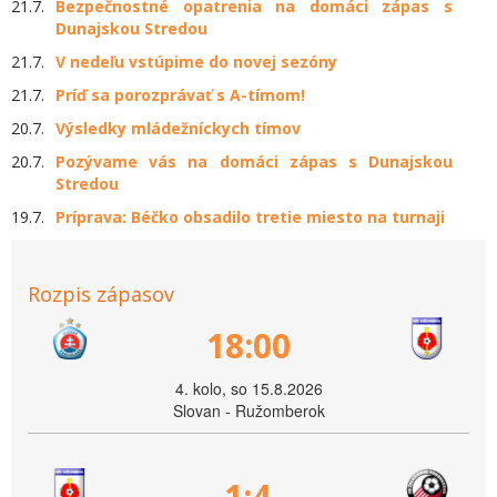
21.7.
Bezpečnostné opatrenia na domáci zápas s
Dunajskou Stredou
21.7.
V nedeľu vstúpime do novej sezóny
21.7.
Príď sa porozprávať s A-tímom!
20.7.
Výsledky mládežníckych tímov
20.7.
Pozývame vás na domáci zápas s Dunajskou
Stredou
19.7.
Príprava: Béčko obsadilo tretie miesto na turnaji
Rozpis zápasov
18:00
4. kolo, so 15.8.2026
Slovan - Ružomberok
1:4