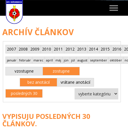
Toggle
navigat
ARCHÍV ČLÁNKOV
2007
2008
2009
2010
2011
2012
2013
2014
2015
2016
2
január
február
marec
apríl
máj
jún
júl
august
september
október
n
vzostupne
zostupne
bez anotácií
vrátane anotácií
posledných 30
VYPISUJU POSLEDNÝCH 30
ČLÁNKOV.