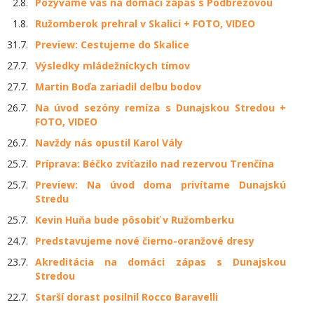
2.8.
Pozývame vás na domáci zápas s Podbrezovou
1.8.
Ružomberok prehral v Skalici + FOTO, VIDEO
31.7.
Preview: Cestujeme do Skalice
27.7.
Výsledky mládežníckych tímov
27.7.
Martin Boďa zariadil deľbu bodov
26.7.
Na úvod sezóny remíza s Dunajskou Stredou +
FOTO, VIDEO
26.7.
Navždy nás opustil Karol Vály
25.7.
Príprava: Béčko zvíťazilo nad rezervou Trenčína
25.7.
Preview: Na úvod doma privítame Dunajskú
Stredu
25.7.
Kevin Huňa bude pôsobiť v Ružomberku
24.7.
Predstavujeme nové čierno-oranžové dresy
23.7.
Akreditácia na domáci zápas s Dunajskou
Stredou
22.7.
Starší dorast posilnil Rocco Baravelli