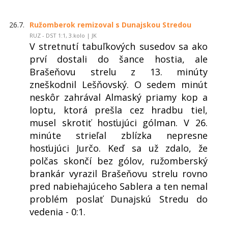
26.7.
Ružomberok remizoval s Dunajskou Stredou
RUZ - DST 1:1, 3.kolo | JK
V stretnutí tabuľkových susedov sa ako
prví dostali do šance hostia, ale
Brašeňovu strelu z 13. minúty
zneškodnil Lešňovský. O sedem minút
neskôr zahrával Almaský priamy kop a
loptu, ktorá prešla cez hradbu tiel,
musel skrotiť hosťujúci gólman. V 26.
minúte strieľal zblízka nepresne
hosťujúci Jurčo. Keď sa už zdalo, že
polčas skončí bez gólov, ružomberský
brankár vyrazil Brašeňovu strelu rovno
pred nabiehajúceho Sablera a ten nemal
problém poslať Dunajskú Stredu do
vedenia - 0:1.