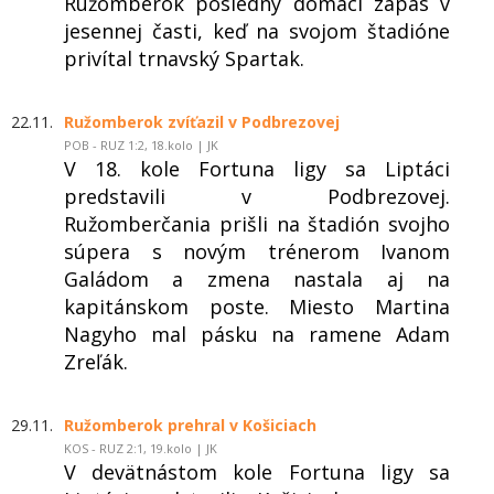
Ružomberok posledný domáci zápas v
jesennej časti, keď na svojom štadióne
privítal trnavský Spartak.
22.11.
Ružomberok zvíťazil v Podbrezovej
POB - RUZ 1:2, 18.kolo | JK
V 18. kole Fortuna ligy sa Liptáci
predstavili v Podbrezovej.
Ružomberčania prišli na štadión svojho
súpera s novým trénerom Ivanom
Galádom a zmena nastala aj na
kapitánskom poste. Miesto Martina
Nagyho mal pásku na ramene Adam
Zreľák.
29.11.
Ružomberok prehral v Košiciach
KOS - RUZ 2:1, 19.kolo | JK
V devätnástom kole Fortuna ligy sa