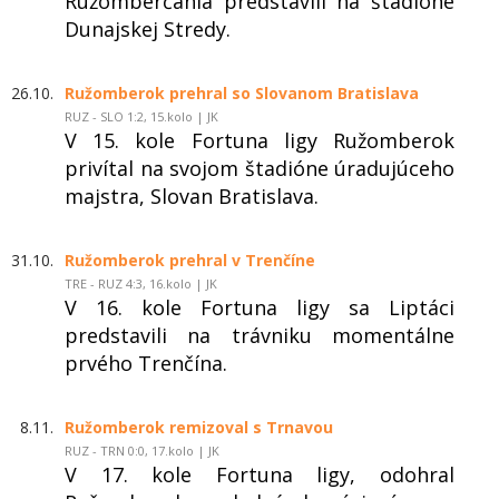
Ružomberčania predstavili na štadióne
Dunajskej Stredy.
26.10.
Ružomberok prehral so Slovanom Bratislava
RUZ - SLO 1:2, 15.kolo | JK
V 15. kole Fortuna ligy Ružomberok
privítal na svojom štadióne úradujúceho
majstra, Slovan Bratislava.
31.10.
Ružomberok prehral v Trenčíne
TRE - RUZ 4:3, 16.kolo | JK
V 16. kole Fortuna ligy sa Liptáci
predstavili na trávniku momentálne
prvého Trenčína.
8.11.
Ružomberok remizoval s Trnavou
RUZ - TRN 0:0, 17.kolo | JK
V 17. kole Fortuna ligy, odohral