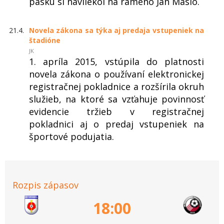
pásku si navliekol na rameno Ján Maslo.
21.4.
Novela zákona sa týka aj predaja vstupeniek na
štadióne
JK
1. apríla 2015, vstúpila do platnosti
novela zákona o používaní elektronickej
registračnej pokladnice a rozšírila okruh
služieb, na ktoré sa vzťahuje povinnosť
evidencie tržieb v registračnej
pokladnici aj o predaj vstupeniek na
športové podujatia.
Rozpis zápasov
18:00