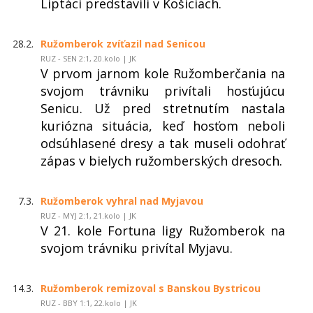
Liptáci predstavili v Košiciach.
28.2.
Ružomberok zvíťazil nad Senicou
RUZ - SEN 2:1, 20.kolo | JK
V prvom jarnom kole Ružomberčania na
svojom trávniku privítali hosťujúcu
Senicu. Už pred stretnutím nastala
kuriózna situácia, keď hosťom neboli
odsúhlasené dresy a tak museli odohrať
zápas v bielych ružomberských dresoch.
7.3.
Ružomberok vyhral nad Myjavou
RUZ - MYJ 2:1, 21.kolo | JK
V 21. kole Fortuna ligy Ružomberok na
svojom trávniku privítal Myjavu.
14.3.
Ružomberok remizoval s Banskou Bystricou
RUZ - BBY 1:1, 22.kolo | JK