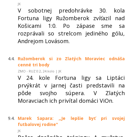
JK
V sobotnej predohrávke 30. kola
Fortuna ligy Ružomberok zvíťazil nad
Košicami 1:0. Po zápase sme sa
rozprávali so strelcom jediného gólu,
Andrejom Lovásom.
4.4.
Ružomberok si zo Zlatých Moraviec odnáša
cenné tri body
ZMO - RUZ 0:2, 24.kolo | JK
V 24. kole Fortuna ligy sa Liptáci
prvýkrát v jarnej časti predstavili na
pôde svojho súpera. V Zlatých
Moravciach ich privítal domáci ViOn.
9.4.
Marek Sapara: ,,Je lepšie byť pri svojej
futbalovej rodine"
JK