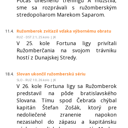
Počas dnešného tréningu A mužstva,
sme sa rozprávali s ružomberským
stredopoliarom Marekom Saparom.
11.4.
Ružomberok zvíťazil vďaka výbornému obratu
RUZ - DST 2:1, 25.kolo | JK
V 25. kole Fortuna ligy privítali
Ružomberčania na svojom trávniku
hostí z Dunajskej Stredy.
18.4.
Slovan ukončil ružomberskú sériu
SLO - RUZ 1:0, 26.kolo | JK
V 26. kole Fortuna ligy sa Ružomberok
predstavil na pôde bratislavského
Slovana. Tímu spod Čebraťa chýbal
kapitán Štefan Zošák, ktorý pre
nedoliečené zranenie napokon
nezasiahol do zápasu a kapitánsku