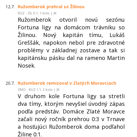
12.7.
Ružomberok prehral so Žilinou
RUZ - ZIL 0:1, 1.kolo | JK
Ružomberok otvoril novú sezónu
Fortuna ligy na domácom trávniku so
Žilinou. Nový kapitán tímu, Lukáš
Greššák, napokon nebol pre zdravotné
problémy v základnej zostave a tak si
kapitánsku pásku dal na rameno Martin
Nosek.
20.7.
Ružomberok remizoval v Zlatých Moravciach
ZMO - RUZ 1:1, 2.kolo | JK
V druhom kole Fortuna ligy sa stretli
dva tímy, ktorým nevyšiel úvodný zápas
podľa predstáv. Domáce Zlaté Moravce
začali nový ročník prehrou 0:3 v Trnave
a hosťujúci Ružomberok doma podľahol
Žiline 0:1.