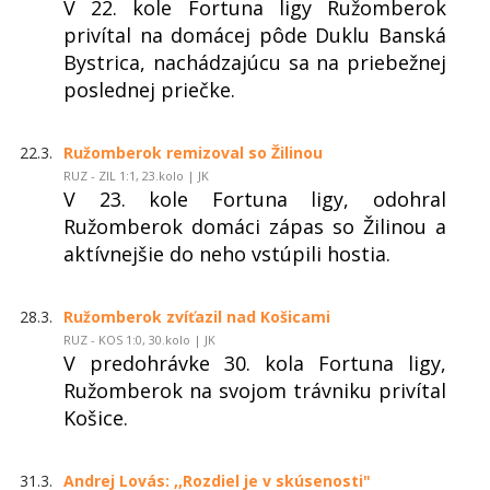
V 22. kole Fortuna ligy Ružomberok
privítal na domácej pôde Duklu Banská
Bystrica, nachádzajúcu sa na priebežnej
poslednej priečke.
22.3.
Ružomberok remizoval so Žilinou
RUZ - ZIL 1:1, 23.kolo | JK
V 23. kole Fortuna ligy, odohral
Ružomberok domáci zápas so Žilinou a
aktívnejšie do neho vstúpili hostia.
28.3.
Ružomberok zvíťazil nad Košicami
RUZ - KOS 1:0, 30.kolo | JK
V predohrávke 30. kola Fortuna ligy,
Ružomberok na svojom trávniku privítal
Košice.
31.3.
Andrej Lovás: ,,Rozdiel je v skúsenosti"