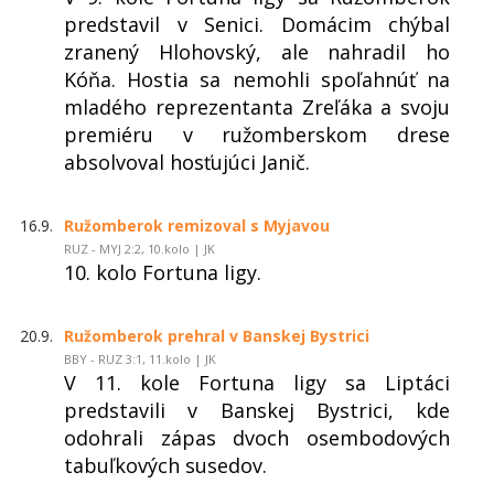
predstavil v Senici. Domácim chýbal
zranený Hlohovský, ale nahradil ho
Kóňa. Hostia sa nemohli spoľahnúť na
mladého reprezentanta Zreľáka a svoju
premiéru v ružomberskom drese
absolvoval hosťujúci Janič.
16.9.
Ružomberok remizoval s Myjavou
RUZ - MYJ 2:2, 10.kolo | JK
10. kolo Fortuna ligy.
20.9.
Ružomberok prehral v Banskej Bystrici
BBY - RUZ 3:1, 11.kolo | JK
V 11. kole Fortuna ligy sa Liptáci
predstavili v Banskej Bystrici, kde
odohrali zápas dvoch osembodových
tabuľkových susedov.