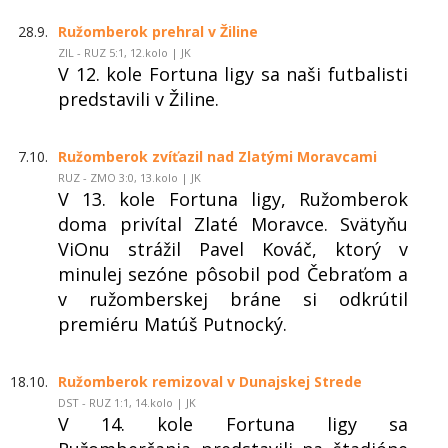
28.9.
Ružomberok prehral v Žiline
ZIL - RUZ 5:1, 12.kolo | JK
V 12. kole Fortuna ligy sa naši futbalisti
predstavili v Žiline.
7.10.
Ružomberok zvíťazil nad Zlatými Moravcami
RUZ - ZMO 3:0, 13.kolo | JK
V 13. kole Fortuna ligy, Ružomberok
doma privítal Zlaté Moravce. Svätyňu
ViOnu strážil Pavel Kováč, ktorý v
minulej sezóne pôsobil pod Čebraťom a
v ružomberskej bráne si odkrútil
premiéru Matúš Putnocký.
18.10.
Ružomberok remizoval v Dunajskej Strede
DST - RUZ 1:1, 14.kolo | JK
V 14. kole Fortuna ligy sa