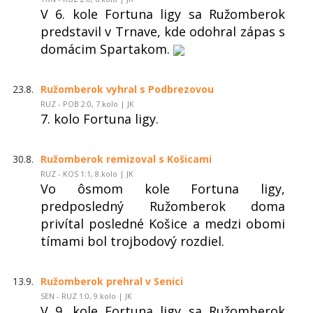
V 6. kole Fortuna ligy sa Ružomberok
predstavil v Trnave, kde odohral zápas s
domácim Spartakom.
23.8.
Ružomberok vyhral s Podbrezovou
RUZ - POB 2:0, 7.kolo | JK
7. kolo Fortuna ligy.
30.8.
Ružomberok remizoval s Košicami
RUZ - KOS 1:1, 8.kolo | JK
Vo ôsmom kole Fortuna ligy,
predposledný Ružomberok doma
privítal posledné Košice a medzi obomi
tímami bol trojbodový rozdiel.
13.9.
Ružomberok prehral v Senici
SEN - RUZ 1:0, 9.kolo | JK
V 9. kole Fortuna ligy sa Ružomberok