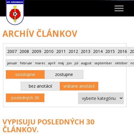
Toggle
navigat
ARCHÍV ČLÁNKOV
2007
2008
2009
2010
2011
2012
2013
2014
2015
2016
2
január
február
marec
apríl
máj
jún
júl
august
september
október
n
vzostupne
zostupne
bez anotácií
vrátane anotácií
posledných 30
VYPISUJU POSLEDNÝCH 30
ČLÁNKOV.