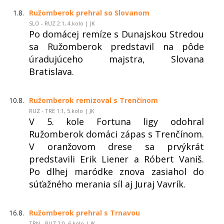
1.8.
Ružomberok prehral so Slovanom
SLO - RUZ 2:1, 4.kolo | JK
Po domácej remíze s Dunajskou Stredou
sa Ružomberok predstavil na pôde
úradujúceho majstra, Slovana
Bratislava.
10.8.
Ružomberok remizoval s Trenčínom
RUZ - TRE 1:1, 5.kolo | JK
V 5. kole Fortuna ligy odohral
Ružomberok domáci zápas s Trenčínom.
V oranžovom drese sa prvýkrát
predstavili Erik Liener a Róbert Vaniš.
Po dlhej maródke znova zasiahol do
súťažného merania síl aj Juraj Vavrík.
16.8.
Ružomberok prehral s Trnavou
TRN - RUZ 2:0, 6.kolo | JK