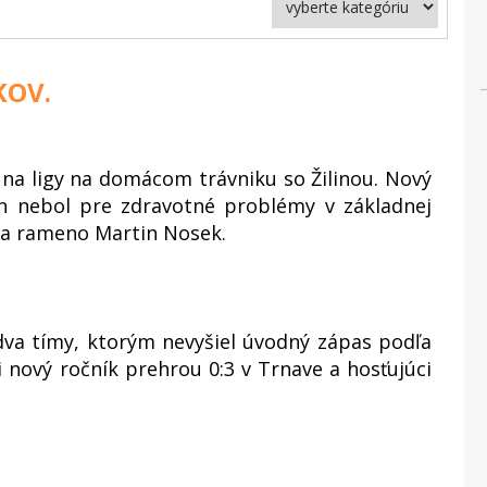
KOV.
na ligy na domácom trávniku so Žilinou. Nový
n nebol pre zdravotné problémy v základnej
 na rameno Martin Nosek.
 dva tímy, ktorým nevyšiel úvodný zápas podľa
 nový ročník prehrou 0:3 v Trnave a hosťujúci