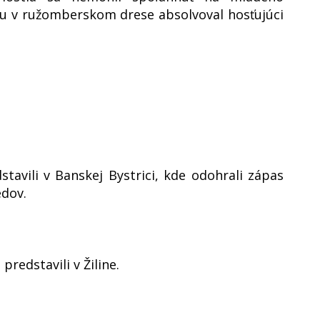
ru v ružomberskom drese absolvoval hosťujúci
stavili v Banskej Bystrici, kde odohrali zápas
dov.
 predstavili v Žiline.