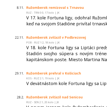
8.11.
Ružomberok remizoval s Trnavou
RUZ - TRN 0:0, 17.kolo | JK
V 17. kole Fortuna ligy, odohral Ružom
keď na svojom štadióne privítal trnavs
22.11.
Ružomberok zvíťazil v Podbrezovej
POB - RUZ 1:2, 18.kolo | JK
V 18. kole Fortuna ligy sa Liptáci pred
štadión svojho súpera s novým trén
kapitánskom poste. Miesto Martina N
29.11.
Ružomberok prehral v Košiciach
KOS - RUZ 2:1, 19.kolo | JK
V devätnástom kole Fortuna ligy sa Lipt
28.2.
Ružomberok zvíťazil nad Senicou
RUZ - SEN 2:1, 20.kolo | JK