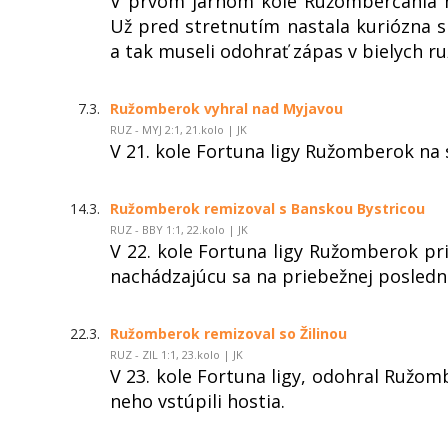
V prvom jarnom kole Ružomberčania na
Už pred stretnutím nastala kuriózna s
a tak museli odohrať zápas v bielych 
7.3.
Ružomberok vyhral nad Myjavou
RUZ - MYJ 2:1, 21.kolo | JK
V 21. kole Fortuna ligy Ružomberok na 
14.3.
Ružomberok remizoval s Banskou Bystricou
RUZ - BBY 1:1, 22.kolo | JK
V 22. kole Fortuna ligy Ružomberok pr
nachádzajúcu sa na priebežnej posledne
22.3.
Ružomberok remizoval so Žilinou
RUZ - ZIL 1:1, 23.kolo | JK
V 23. kole Fortuna ligy, odohral Ružom
neho vstúpili hostia.