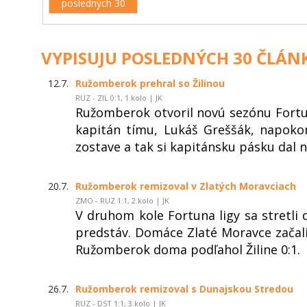
posledných 30
VYPISUJU POSLEDNÝCH 30 ČLÁN
12.7.
Ružomberok prehral so Žilinou
RUZ - ZIL 0:1, 1.kolo | JK
Ružomberok otvoril novú sezónu Fortu
kapitán tímu, Lukáš Greššák, napoko
zostave a tak si kapitánsku pásku dal
20.7.
Ružomberok remizoval v Zlatých Moravciach
ZMO - RUZ 1:1, 2.kolo | JK
V druhom kole Fortuna ligy sa stretli
predstáv. Domáce Zlaté Moravce začali
Ružomberok doma podľahol Žiline 0:1.
26.7.
Ružomberok remizoval s Dunajskou Stredou
RUZ - DST 1:1, 3.kolo | JK