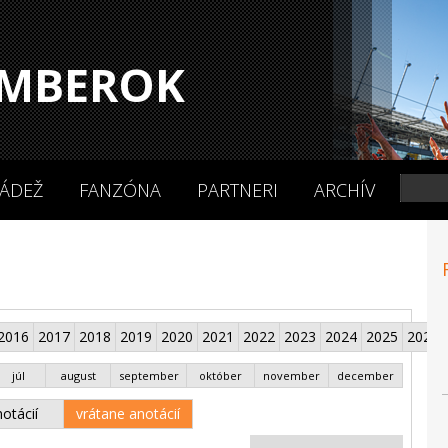
MBEROK
ÁDEŽ
FANZÓNA
PARTNERI
ARCHÍV
2016
2017
2018
2019
2020
2021
2022
2023
2024
2025
2026
júl
august
september
október
november
december
otácií
vrátane anotácií