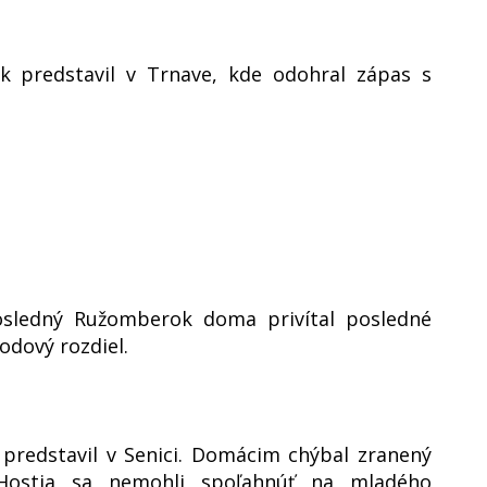
k predstavil v Trnave, kde odohral zápas s
sledný Ružomberok doma privítal posledné
odový rozdiel.
 predstavil v Senici. Domácim chýbal zranený
 Hostia sa nemohli spoľahnúť na mladého