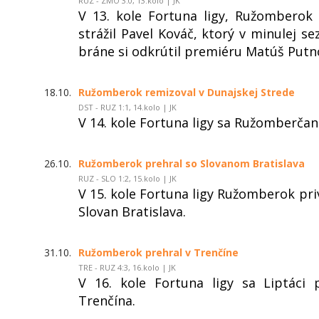
RUZ - ZMO 3:0, 13.kolo | JK
V 13. kole Fortuna ligy, Ružomberok
strážil Pavel Kováč, ktorý v minulej 
bráne si odkrútil premiéru Matúš Putn
18.10.
Ružomberok remizoval v Dunajskej Strede
DST - RUZ 1:1, 14.kolo | JK
V 14. kole Fortuna ligy sa Ružomberčani
26.10.
Ružomberok prehral so Slovanom Bratislava
RUZ - SLO 1:2, 15.kolo | JK
V 15. kole Fortuna ligy Ružomberok pri
Slovan Bratislava.
31.10.
Ružomberok prehral v Trenčíne
TRE - RUZ 4:3, 16.kolo | JK
V 16. kole Fortuna ligy sa Liptáci
Trenčína.