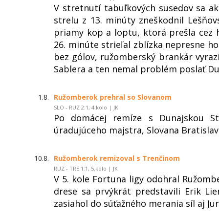
V stretnutí tabuľkových susedov sa ak
strelu z 13. minúty zneškodnil Lešňo
priamy kop a loptu, ktorá prešla cez h
26. minúte strieľal zblízka nepresne hos
bez gólov, ružomberský brankár vyraz
Sablera a ten nemal problém poslať Dun
1.8.
Ružomberok prehral so Slovanom
SLO - RUZ 2:1, 4.kolo | JK
Po domácej remíze s Dunajskou St
úradujúceho majstra, Slovana Bratislav
10.8.
Ružomberok remizoval s Trenčínom
RUZ - TRE 1:1, 5.kolo | JK
V 5. kole Fortuna ligy odohral Ružom
drese sa prvýkrát predstavili Erik L
zasiahol do súťažného merania síl aj Jur