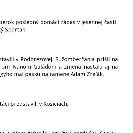
berok posledný domáci zápas v jesennej časti,
ký Spartak.
stavili v Podbrezovej. Ružomberčania prišli na
erom Ivanom Galádom a zmena nastala aj na
agyho mal pásku na ramene Adam Zreľák.
áci predstavili v Košiciach.