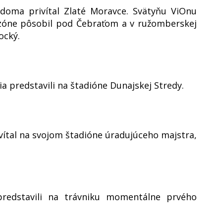
 doma privítal Zlaté Moravce. Svätyňu ViOnu
sezóne pôsobil pod Čebraťom a v ružomberskej
ocký.
a predstavili na štadióne Dunajskej Stredy.
vítal na svojom štadióne úradujúceho majstra,
 predstavili na trávniku momentálne prvého