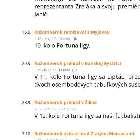
reprezentanta Zreľáka a svoju premié
Janič.
16.9.
Ružomberok remizoval s Myjavou
RUZ - MYJ 2:2, 10.kolo | JK
10. kolo Fortuna ligy.
20.9.
Ružomberok prehral v Banskej Bystrici
BBY - RUZ 3:1, 11.kolo | JK
V 11. kole Fortuna ligy sa Liptáci pred
dvoch osembodových tabuľkových suse
28.9.
Ružomberok prehral v Žiline
ZIL - RUZ 5:1, 12.kolo | JK
V 12. kole Fortuna ligy sa naši futbalisti
7.10.
Ružomberok zvíťazil nad Zlatými Moravcami