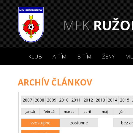
MFK
RUŽO
KLUB
A-TÍM
B-TÍM
ŽENY
ML
ARCHÍV ČLÁNKOV
2007
2008
2009
2010
2011
2012
2013
2014
2015
január
február
marec
apríl
máj
jún
vzostupne
zostupne
bez an