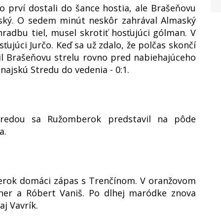
o prví dostali do šance hostia, ale Brašeňovu
vský. O sedem minút neskôr zahrával Almaský
radbu tiel, musel skrotiť hosťujúci gólman. V
ťujúci Jurčo. Keď sa už zdalo, že polčas skončí
il Brašeňovu strelu rovno pred nabiehajúceho
ajskú Stredu do vedenia - 0:1.
redou sa Ružomberok predstavil na pôde
a.
berok domáci zápas s Trenčínom. V oranžovom
iener a Róbert Vaniš. Po dlhej maródke znova
aj Vavrík.