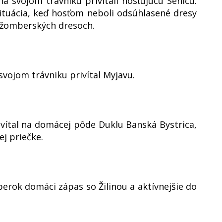
 svojom trávniku privítali hosťujúcu Senicu.
ituácia, keď hosťom neboli odsúhlasené dresy
ružomberských dresoch.
svojom trávniku privítal Myjavu.
ivítal na domácej pôde Duklu Banská Bystrica,
j priečke.
berok domáci zápas so Žilinou a aktívnejšie do