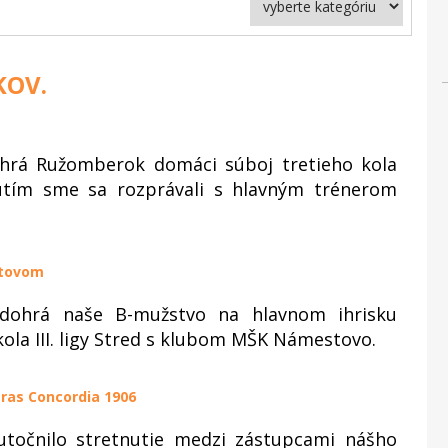
KOV.
ohrá Ružomberok domáci súboj tretieho kola
nutím sme sa rozprávali s hlavným trénerom
stovom
odohrá naše B-mužstvo na hlavnom ihrisku
la III. ligy Stred s klubom MŠK Námestovo.
tras Concordia 1906
točnilo stretnutie medzi zástupcami nášho