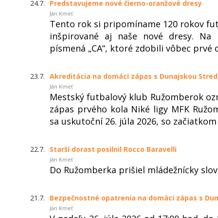
24.7.
Predstavujeme nové čierno-oranžové dresy
Ján Kmeť
Tento rok si pripomíname 120 rokov fu
inšpirované aj naše nové dresy. Na 
písmená „CA“, ktoré zdobili vôbec prvé 
23.7.
Akreditácia na domáci zápas s Dunajskou Stre
Ján Kmeť
Mestský futbalový klub Ružomberok ozn
zápas prvého kola Niké ligy MFK Ružo
sa uskutoční 26. júla 2026, so začiatkom o
22.7.
Starší dorast posilnil Rocco Baravelli
Ján Kmeť
Do Ružomberka prišiel mládežnícky slov
21.7.
Bezpečnostné opatrenia na domáci zápas s Dun
Ján Kmeť