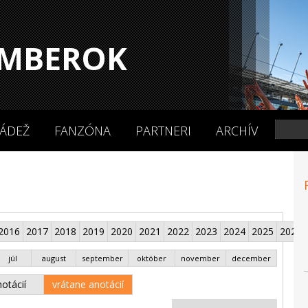
MBEROK
ÁDEŽ
FANZÓNA
PARTNERI
ARCHÍV
2016
2017
2018
2019
2020
2021
2022
2023
2024
2025
2026
júl
august
september
október
november
december
otácií
vrátane anotácií