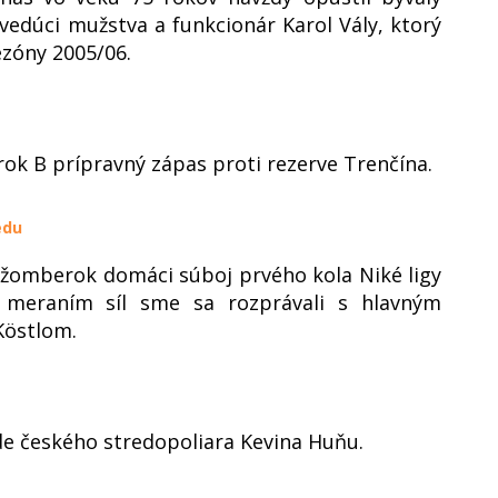
vedúci mužstva a funkcionár Karol Vály, ktorý
ezóny 2005/06.
ok B prípravný zápas proti rezerve Trenčína.
edu
Ružomberok domáci súboj prvého kola Niké ligy
 meraním síl sme sa rozprávali s hlavným
Köstlom.
 českého stredopoliara Kevina Huňu.