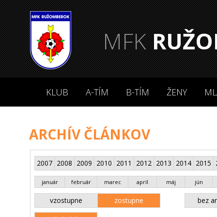
MFK
RUŽO
KLUB
A-TÍM
B-TÍM
ŽENY
ML
ARCHÍV ČLÁNKOV
2007
2008
2009
2010
2011
2012
2013
2014
2015
január
február
marec
apríl
máj
jún
vzostupne
zostupne
bez an