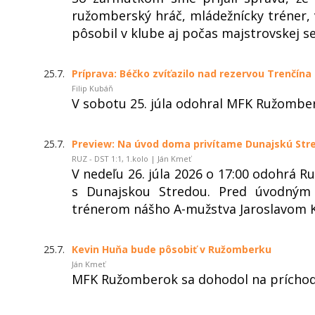
ružomberský hráč, mládežnícky tréner, 
pôsobil v klube aj počas majstrovskej s
25.7.
Príprava: Béčko zvíťazilo nad rezervou Trenčína
Filip Kubáň
V sobotu 25. júla odohral MFK Ružomber
25.7.
Preview: Na úvod doma privítame Dunajskú Str
RUZ - DST 1:1, 1.kolo | Ján Kmeť
V nedeľu 26. júla 2026 o 17:00 odohrá 
s Dunajskou Stredou. Pred úvodným
trénerom nášho A-mužstva Jaroslavom 
25.7.
Kevin Huňa bude pôsobiť v Ružomberku
Ján Kmeť
MFK Ružomberok sa dohodol na príchode