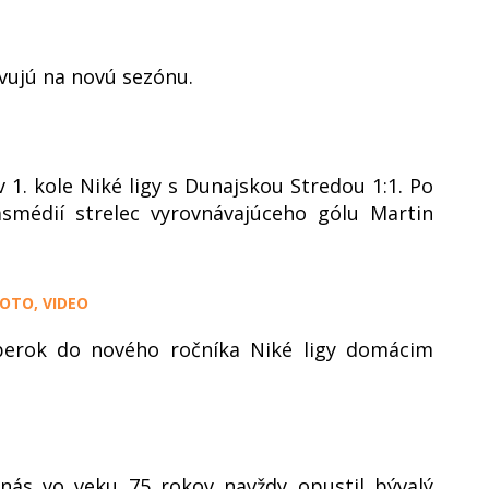
vujú na novú sezónu.
1. kole Niké ligy s Dunajskou Stredou 1:1. Po
smédií strelec vyrovnávajúceho gólu Martin
FOTO, VIDEO
mberok do nového ročníka Niké ligy domácim
nás vo veku 75 rokov navždy opustil bývalý