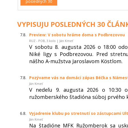
posledných 30
VYPISUJU POSLEDNÝCH 30 ČLÁN
7.8.
Preview: V sobotu hráme doma s Podbrezovou
RUZ - POB, 3.kolo | Ján Kmeť
V sobotu 8. augusta 2026 o 18:00 od
Niké ligy s Podbrezovou. Pred stret
nášho A-mužstva Jaroslavom Köstlom.
7.8.
Pozývame vás na domáci zápas Béčka s Náme
Ján Kmeť
V nedeľu 9. augusta 2026 o 10:30 
ružomberského štadióna súboj prvého ko
6.8.
Vyjadrenie klubu po stretnutí so zástupcami Ul
Ján Kmeť
Na štadióne MFK Ružomberok sa usku