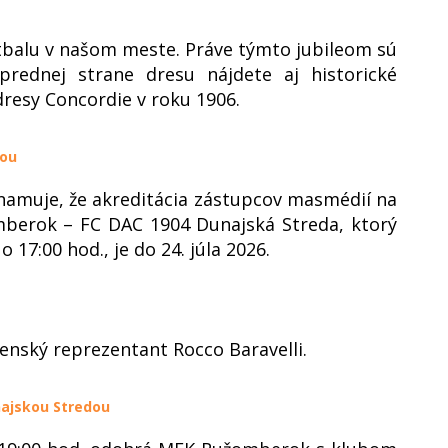
tbalu v našom meste. Práve týmto jubileom sú
prednej strane dresu nájdete aj historické
dresy Concordie v roku 1906.
dou
amuje, že akreditácia zástupcov masmédií na
mberok – FC DAC 1904 Dunajská Streda, ktorý
 17:00 hod., je do 24. júla 2026.
enský reprezentant Rocco Baravelli.
ajskou Stredou