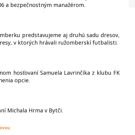
1906 a bezpečnostným manažérom.
užomberku predstavujeme aj druhú sadu dresov,
esy, v ktorých hrávali ružomberskí futbalisti.
om hosťovaní Samuela Lavrinčíka z klubu FK
enia opcie.
í Michala Hrma v Bytči.
ňovou