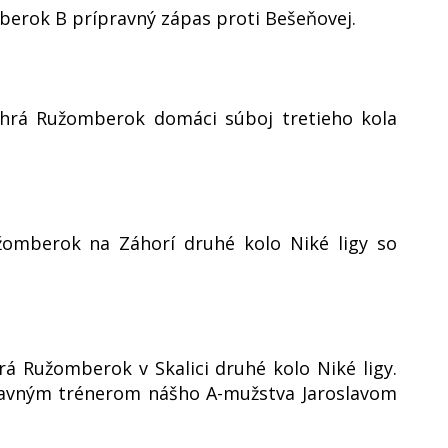
berok B prípravný zápas proti Bešeňovej.
ohrá Ružomberok domáci súboj tretieho kola
žomberok na Záhorí druhé kolo Niké ligy so
á Ružomberok v Skalici druhé kolo Niké ligy.
hlavným trénerom nášho A-mužstva Jaroslavom