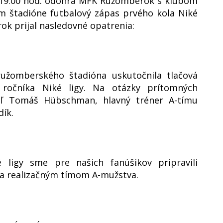
do 19:00 hod. odohrá MFK Ružomberok s klubom
m štadióne futbalový zápas prvého kola Niké
ok prijal nasledovné opatrenia:
ružomberského štadióna uskutočnila tlačová
 ročníka Niké ligy. Na otázky prítomných
teľ Tomáš Hübschman, hlavný tréner A-tímu
dík.
 ligy sme pre našich fanúšikov pripravili
 a realizačným tímom A-mužstva.