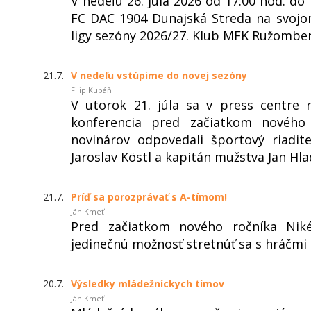
V nedeľu 26. júla 2026 od 17:00 hod. 
FC DAC 1904 Dunajská Streda na svojo
ligy sezóny 2026/27. Klub MFK Ružomber
21.7.
V nedeľu vstúpime do novej sezóny
Filip Kubáň
V utorok 21. júla sa v press centre 
konferencia pred začiatkom nového
novinárov odpovedali športový riadi
Jaroslav Köstl a kapitán mužstva Jan Hla
21.7.
Príď sa porozprávať s A-tímom!
Ján Kmeť
Pred začiatkom nového ročníka Niké
jedinečnú možnosť stretnúť sa s hráčmi
20.7.
Výsledky mládežníckych tímov
Ján Kmeť