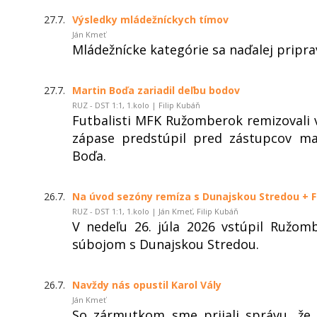
27.7.
Výsledky mládežníckych tímov
Ján Kmeť
Mládežnícke kategórie sa naďalej pripra
27.7.
Martin Boďa zariadil deľbu bodov
RUZ - DST 1:1, 1.kolo | Filip Kubáň
Futbalisti MFK Ružomberok remizovali v 
zápase predstúpil pred zástupcov ma
Boďa.
26.7.
Na úvod sezóny remíza s Dunajskou Stredou + 
RUZ - DST 1:1, 1.kolo | Ján Kmeť, Filip Kubáň
V nedeľu 26. júla 2026 vstúpil Ružo
súbojom s Dunajskou Stredou.
26.7.
Navždy nás opustil Karol Vály
Ján Kmeť
So zármutkom sme prijali správu, že 