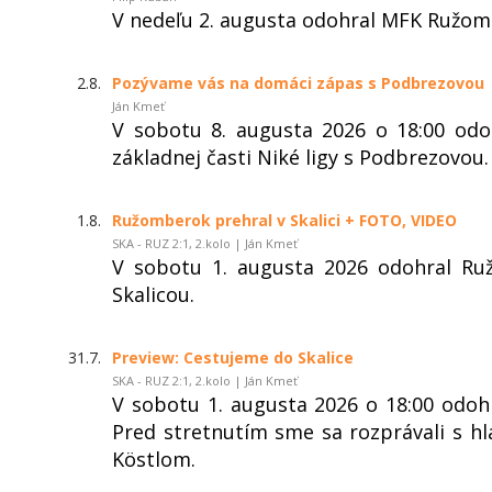
V nedeľu 2. augusta odohral MFK Ružom
2.8.
Pozývame vás na domáci zápas s Podbrezovou
Ján Kmeť
V sobotu 8. augusta 2026 o 18:00 od
základnej časti Niké ligy s Podbrezovou.
1.8.
Ružomberok prehral v Skalici + FOTO, VIDEO
SKA - RUZ 2:1, 2.kolo | Ján Kmeť
V sobotu 1. augusta 2026 odohral Ru
Skalicou.
31.7.
Preview: Cestujeme do Skalice
SKA - RUZ 2:1, 2.kolo | Ján Kmeť
V sobotu 1. augusta 2026 o 18:00 odohr
Pred stretnutím sme sa rozprávali s 
Köstlom.