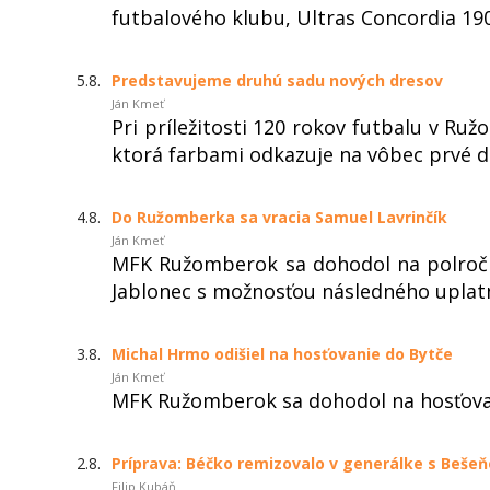
futbalového klubu, Ultras Concordia 
5.8.
Predstavujeme druhú sadu nových dresov
Ján Kmeť
Pri príležitosti 120 rokov futbalu v R
ktorá farbami odkazuje na vôbec prvé dr
4.8.
Do Ružomberka sa vracia Samuel Lavrinčík
Ján Kmeť
MFK Ružomberok sa dohodol na polročn
Jablonec s možnosťou následného uplatn
3.8.
Michal Hrmo odišiel na hosťovanie do Bytče
Ján Kmeť
MFK Ružomberok sa dohodol na hosťovan
2.8.
Príprava: Béčko remizovalo v generálke s Beše
Filip Kubáň