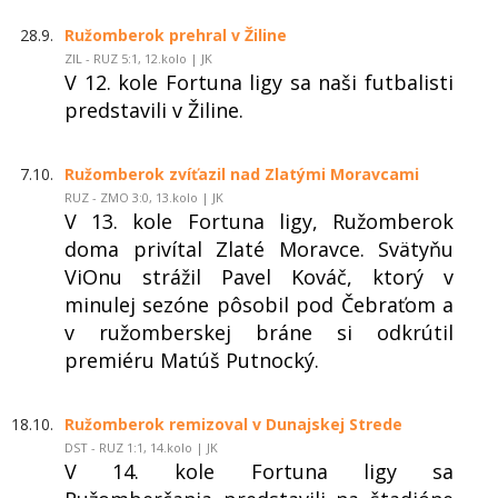
28.9.
Ružomberok prehral v Žiline
ZIL - RUZ 5:1, 12.kolo | JK
V 12. kole Fortuna ligy sa naši futbalisti
predstavili v Žiline.
7.10.
Ružomberok zvíťazil nad Zlatými Moravcami
RUZ - ZMO 3:0, 13.kolo | JK
V 13. kole Fortuna ligy, Ružomberok
doma privítal Zlaté Moravce. Svätyňu
ViOnu strážil Pavel Kováč, ktorý v
minulej sezóne pôsobil pod Čebraťom a
v ružomberskej bráne si odkrútil
premiéru Matúš Putnocký.
18.10.
Ružomberok remizoval v Dunajskej Strede
DST - RUZ 1:1, 14.kolo | JK
V 14. kole Fortuna ligy sa