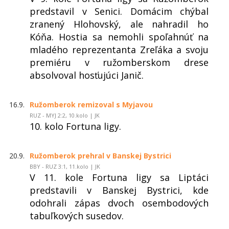
predstavil v Senici. Domácim chýbal
zranený Hlohovský, ale nahradil ho
Kóňa. Hostia sa nemohli spoľahnúť na
mladého reprezentanta Zreľáka a svoju
premiéru v ružomberskom drese
absolvoval hosťujúci Janič.
16.9.
Ružomberok remizoval s Myjavou
RUZ - MYJ 2:2, 10.kolo | JK
10. kolo Fortuna ligy.
20.9.
Ružomberok prehral v Banskej Bystrici
BBY - RUZ 3:1, 11.kolo | JK
V 11. kole Fortuna ligy sa Liptáci
predstavili v Banskej Bystrici, kde
odohrali zápas dvoch osembodových
tabuľkových susedov.