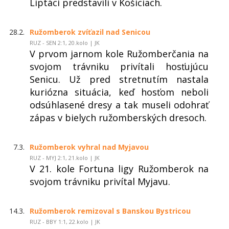
Liptáci predstavili v Košiciach.
28.2.
Ružomberok zvíťazil nad Senicou
RUZ - SEN 2:1, 20.kolo | JK
V prvom jarnom kole Ružomberčania na
svojom trávniku privítali hosťujúcu
Senicu. Už pred stretnutím nastala
kuriózna situácia, keď hosťom neboli
odsúhlasené dresy a tak museli odohrať
zápas v bielych ružomberských dresoch.
7.3.
Ružomberok vyhral nad Myjavou
RUZ - MYJ 2:1, 21.kolo | JK
V 21. kole Fortuna ligy Ružomberok na
svojom trávniku privítal Myjavu.
14.3.
Ružomberok remizoval s Banskou Bystricou
RUZ - BBY 1:1, 22.kolo | JK