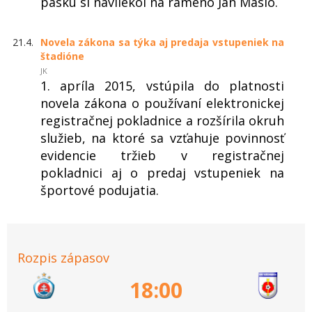
pásku si navliekol na rameno Ján Maslo.
21.4.
Novela zákona sa týka aj predaja vstupeniek na
štadióne
JK
1. apríla 2015, vstúpila do platnosti
novela zákona o používaní elektronickej
registračnej pokladnice a rozšírila okruh
služieb, na ktoré sa vzťahuje povinnosť
evidencie tržieb v registračnej
pokladnici aj o predaj vstupeniek na
športové podujatia.
Rozpis zápasov
18:00