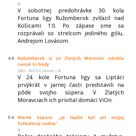
JK
V sobotnej predohrávke 30. kola
Fortuna ligy Ružomberok zvíťazil nad
Košicami 1:0. Po zápase sme sa
rozprávali so strelcom jediného gólu,
Andrejom Lovásom.
4.4.
Ružomberok si zo Zlatých Moraviec odnáša
cenné tri body
ZMO - RUZ 0:2, 24.kolo | JK
V 24. kole Fortuna ligy sa Liptáci
prvýkrát v jarnej časti predstavili na
pôde svojho súpera. V Zlatých
Moravciach ich privítal domáci ViOn.
9.4.
Marek Sapara: ,,Je lepšie byť pri svojej
futbalovej rodine"
JK