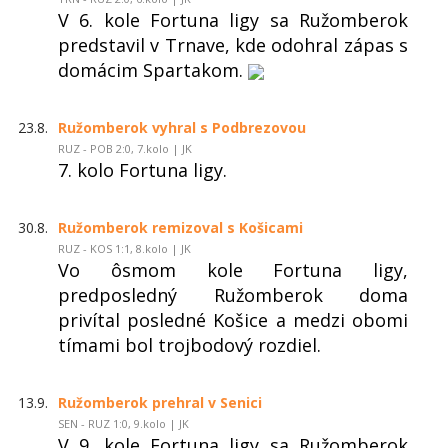
V 6. kole Fortuna ligy sa Ružomberok
predstavil v Trnave, kde odohral zápas s
domácim Spartakom.
23.8.
Ružomberok vyhral s Podbrezovou
RUZ - POB 2:0, 7.kolo | JK
7. kolo Fortuna ligy.
30.8.
Ružomberok remizoval s Košicami
RUZ - KOS 1:1, 8.kolo | JK
Vo ôsmom kole Fortuna ligy,
predposledný Ružomberok doma
privítal posledné Košice a medzi obomi
tímami bol trojbodový rozdiel.
13.9.
Ružomberok prehral v Senici
SEN - RUZ 1:0, 9.kolo | JK
V 9. kole Fortuna ligy sa Ružomberok