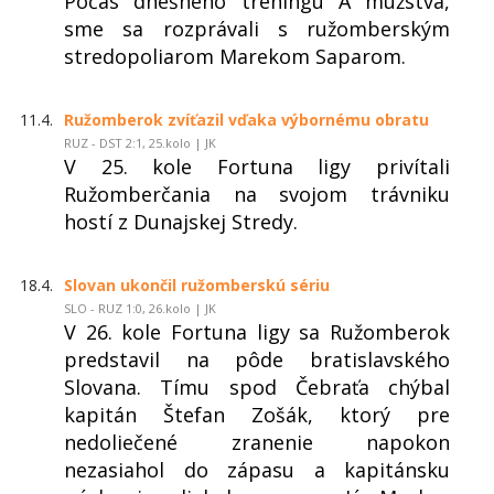
Počas dnešného tréningu A mužstva,
sme sa rozprávali s ružomberským
stredopoliarom Marekom Saparom.
11.4.
Ružomberok zvíťazil vďaka výbornému obratu
RUZ - DST 2:1, 25.kolo | JK
V 25. kole Fortuna ligy privítali
Ružomberčania na svojom trávniku
hostí z Dunajskej Stredy.
18.4.
Slovan ukončil ružomberskú sériu
SLO - RUZ 1:0, 26.kolo | JK
V 26. kole Fortuna ligy sa Ružomberok
predstavil na pôde bratislavského
Slovana. Tímu spod Čebraťa chýbal
kapitán Štefan Zošák, ktorý pre
nedoliečené zranenie napokon
nezasiahol do zápasu a kapitánsku