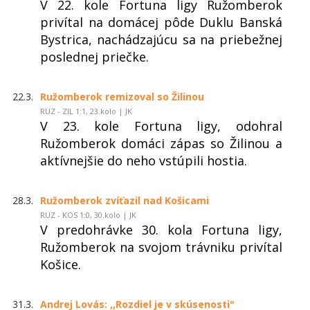
V 22. kole Fortuna ligy Ružomberok
privítal na domácej pôde Duklu Banská
Bystrica, nachádzajúcu sa na priebežnej
poslednej priečke.
22.3.
Ružomberok remizoval so Žilinou
RUZ - ZIL 1:1, 23.kolo | JK
V 23. kole Fortuna ligy, odohral
Ružomberok domáci zápas so Žilinou a
aktívnejšie do neho vstúpili hostia.
28.3.
Ružomberok zvíťazil nad Košicami
RUZ - KOS 1:0, 30.kolo | JK
V predohrávke 30. kola Fortuna ligy,
Ružomberok na svojom trávniku privítal
Košice.
31.3.
Andrej Lovás: ,,Rozdiel je v skúsenosti"