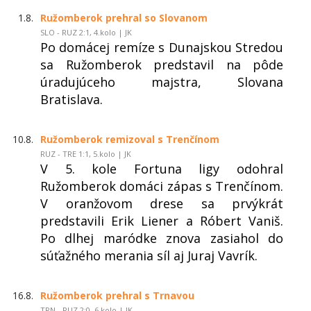
1.8.
Ružomberok prehral so Slovanom
SLO - RUZ 2:1, 4.kolo | JK
Po domácej remíze s Dunajskou Stredou
sa Ružomberok predstavil na pôde
úradujúceho majstra, Slovana
Bratislava.
10.8.
Ružomberok remizoval s Trenčínom
RUZ - TRE 1:1, 5.kolo | JK
V 5. kole Fortuna ligy odohral
Ružomberok domáci zápas s Trenčínom.
V oranžovom drese sa prvýkrát
predstavili Erik Liener a Róbert Vaniš.
Po dlhej maródke znova zasiahol do
súťažného merania síl aj Juraj Vavrík.
16.8.
Ružomberok prehral s Trnavou
TRN - RUZ 2:0, 6.kolo | JK