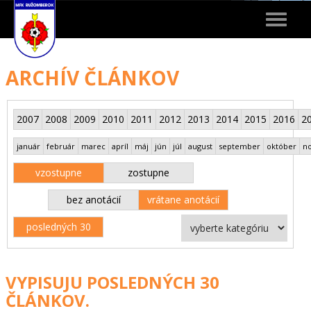
Toggle
navigat
ARCHÍV ČLÁNKOV
2007
2008
2009
2010
2011
2012
2013
2014
2015
2016
2
január
február
marec
apríl
máj
jún
júl
august
september
október
n
vzostupne
zostupne
bez anotácií
vrátane anotácií
posledných 30
VYPISUJU POSLEDNÝCH 30
ČLÁNKOV.