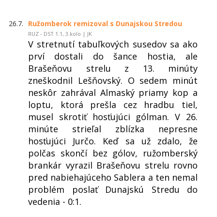
26.7.
Ružomberok remizoval s Dunajskou Stredou
RUZ - DST 1:1, 3.kolo | JK
V stretnutí tabuľkových susedov sa ako
prví dostali do šance hostia, ale
Brašeňovu strelu z 13. minúty
zneškodnil Lešňovský. O sedem minút
neskôr zahrával Almaský priamy kop a
loptu, ktorá prešla cez hradbu tiel,
musel skrotiť hosťujúci gólman. V 26.
minúte strieľal zblízka nepresne
hosťujúci Jurčo. Keď sa už zdalo, že
polčas skončí bez gólov, ružomberský
brankár vyrazil Brašeňovu strelu rovno
pred nabiehajúceho Sablera a ten nemal
problém poslať Dunajskú Stredu do
vedenia - 0:1.