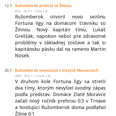
12.7.
Ružomberok prehral so Žilinou
RUZ - ZIL 0:1, 1.kolo | JK
Ružomberok otvoril novú sezónu
Fortuna ligy na domácom trávniku so
Žilinou. Nový kapitán tímu, Lukáš
Greššák, napokon nebol pre zdravotné
problémy v základnej zostave a tak si
kapitánsku pásku dal na rameno Martin
Nosek.
20.7.
Ružomberok remizoval v Zlatých Moravciach
ZMO - RUZ 1:1, 2.kolo | JK
V druhom kole Fortuna ligy sa stretli
dva tímy, ktorým nevyšiel úvodný zápas
podľa predstáv. Domáce Zlaté Moravce
začali nový ročník prehrou 0:3 v Trnave
a hosťujúci Ružomberok doma podľahol
Žiline 0:1.