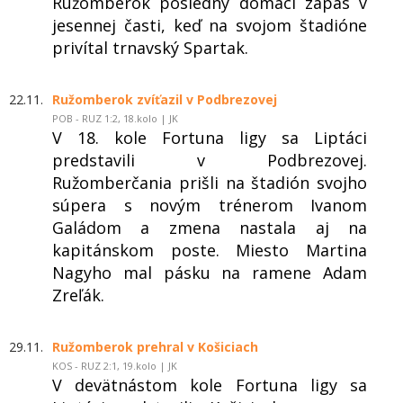
Ružomberok posledný domáci zápas v
jesennej časti, keď na svojom štadióne
privítal trnavský Spartak.
22.11.
Ružomberok zvíťazil v Podbrezovej
POB - RUZ 1:2, 18.kolo | JK
V 18. kole Fortuna ligy sa Liptáci
predstavili v Podbrezovej.
Ružomberčania prišli na štadión svojho
súpera s novým trénerom Ivanom
Galádom a zmena nastala aj na
kapitánskom poste. Miesto Martina
Nagyho mal pásku na ramene Adam
Zreľák.
29.11.
Ružomberok prehral v Košiciach
KOS - RUZ 2:1, 19.kolo | JK
V devätnástom kole Fortuna ligy sa