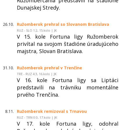
Ružomberčania predstavili na štadióne
Dunajskej Stredy.
26.10.
Ružomberok prehral so Slovanom Bratislava
RUZ - SLO 1:2, 15.kolo | JK
V 15. kole Fortuna ligy Ružomberok
privítal na svojom štadióne úradujúceho
majstra, Slovan Bratislava.
31.10.
Ružomberok prehral v Trenčíne
TRE - RUZ 4:3, 16.kolo | JK
V 16. kole Fortuna ligy sa Liptáci
predstavili na trávniku momentálne
prvého Trenčína.
8.11.
Ružomberok remizoval s Trnavou
RUZ - TRN 0:0, 17.kolo | JK
V 17. kole Fortuna ligy, odohral