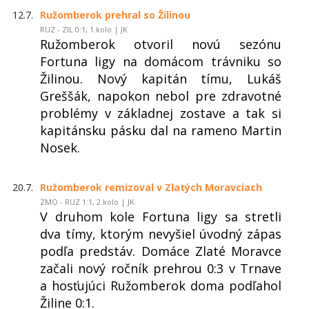
12.7.
Ružomberok prehral so Žilinou
RUZ - ZIL 0:1, 1.kolo | JK
Ružomberok otvoril novú sezónu
Fortuna ligy na domácom trávniku so
Žilinou. Nový kapitán tímu, Lukáš
Greššák, napokon nebol pre zdravotné
problémy v základnej zostave a tak si
kapitánsku pásku dal na rameno Martin
Nosek.
20.7.
Ružomberok remizoval v Zlatých Moravciach
ZMO - RUZ 1:1, 2.kolo | JK
V druhom kole Fortuna ligy sa stretli
dva tímy, ktorým nevyšiel úvodný zápas
podľa predstáv. Domáce Zlaté Moravce
začali nový ročník prehrou 0:3 v Trnave
a hosťujúci Ružomberok doma podľahol
Žiline 0:1.