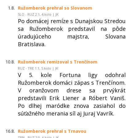
1.8.
Ružomberok prehral so Slovanom
SLO - RUZ 2:1, 4.kolo | JK
Po domácej remíze s Dunajskou Stredou
sa Ružomberok predstavil na pôde
úradujúceho majstra, Slovana
Bratislava.
10.8.
Ružomberok remizoval s Trenčínom
RUZ - TRE 1:1, 5.kolo | JK
V 5. kole Fortuna ligy odohral
Ružomberok domáci zápas s Trenčínom.
V oranžovom drese sa prvýkrát
predstavili Erik Liener a Róbert Vaniš.
Po dlhej maródke znova zasiahol do
súťažného merania síl aj Juraj Vavrík.
16.8.
Ružomberok prehral s Trnavou
TRN - RUZ 2:0, 6.kolo | JK