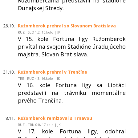
Ružomberčania predstavili na štadióne
Dunajskej Stredy.
26.10.
Ružomberok prehral so Slovanom Bratislava
RUZ - SLO 1:2, 15.kolo | JK
V 15. kole Fortuna ligy Ružomberok
privítal na svojom štadióne úradujúceho
majstra, Slovan Bratislava.
31.10.
Ružomberok prehral v Trenčíne
TRE - RUZ 4:3, 16.kolo | JK
V 16. kole Fortuna ligy sa Liptáci
predstavili na trávniku momentálne
prvého Trenčína.
8.11.
Ružomberok remizoval s Trnavou
RUZ - TRN 0:0, 17.kolo | JK
V 17. kole Fortuna ligy, odohral