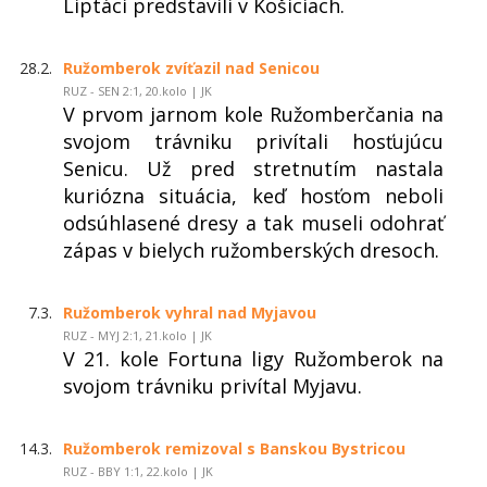
Liptáci predstavili v Košiciach.
28.2.
Ružomberok zvíťazil nad Senicou
RUZ - SEN 2:1, 20.kolo | JK
V prvom jarnom kole Ružomberčania na
svojom trávniku privítali hosťujúcu
Senicu. Už pred stretnutím nastala
kuriózna situácia, keď hosťom neboli
odsúhlasené dresy a tak museli odohrať
zápas v bielych ružomberských dresoch.
7.3.
Ružomberok vyhral nad Myjavou
RUZ - MYJ 2:1, 21.kolo | JK
V 21. kole Fortuna ligy Ružomberok na
svojom trávniku privítal Myjavu.
14.3.
Ružomberok remizoval s Banskou Bystricou
RUZ - BBY 1:1, 22.kolo | JK