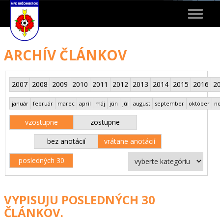
Toggle
navigat
ARCHÍV ČLÁNKOV
2007
2008
2009
2010
2011
2012
2013
2014
2015
2016
2
január
február
marec
apríl
máj
jún
júl
august
september
október
n
vzostupne
zostupne
bez anotácií
vrátane anotácií
posledných 30
VYPISUJU POSLEDNÝCH 30
ČLÁNKOV.