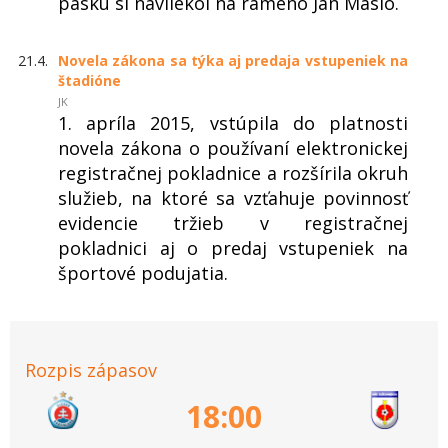
pásku si navliekol na rameno Ján Maslo.
21.4.
Novela zákona sa týka aj predaja vstupeniek na
štadióne
JK
1. apríla 2015, vstúpila do platnosti
novela zákona o používaní elektronickej
registračnej pokladnice a rozšírila okruh
služieb, na ktoré sa vzťahuje povinnosť
evidencie tržieb v registračnej
pokladnici aj o predaj vstupeniek na
športové podujatia.
Rozpis zápasov
18:00