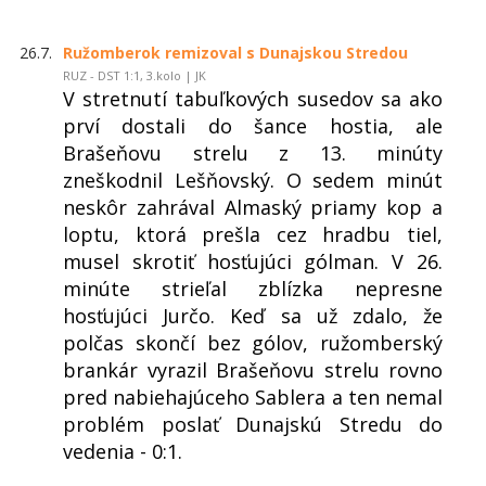
26.7.
Ružomberok remizoval s Dunajskou Stredou
RUZ - DST 1:1, 3.kolo | JK
V stretnutí tabuľkových susedov sa ako
prví dostali do šance hostia, ale
Brašeňovu strelu z 13. minúty
zneškodnil Lešňovský. O sedem minút
neskôr zahrával Almaský priamy kop a
loptu, ktorá prešla cez hradbu tiel,
musel skrotiť hosťujúci gólman. V 26.
minúte strieľal zblízka nepresne
hosťujúci Jurčo. Keď sa už zdalo, že
polčas skončí bez gólov, ružomberský
brankár vyrazil Brašeňovu strelu rovno
pred nabiehajúceho Sablera a ten nemal
problém poslať Dunajskú Stredu do
vedenia - 0:1.