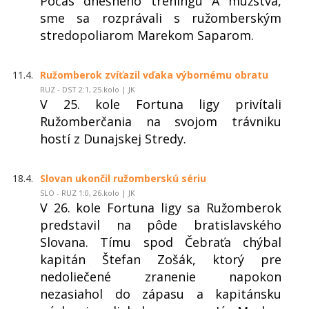
Počas dnešného tréningu A mužstva,
sme sa rozprávali s ružomberským
stredopoliarom Marekom Saparom.
11.4.
Ružomberok zvíťazil vďaka výbornému obratu
RUZ - DST 2:1, 25.kolo | JK
V 25. kole Fortuna ligy privítali
Ružomberčania na svojom trávniku
hostí z Dunajskej Stredy.
18.4.
Slovan ukončil ružomberskú sériu
SLO - RUZ 1:0, 26.kolo | JK
V 26. kole Fortuna ligy sa Ružomberok
predstavil na pôde bratislavského
Slovana. Tímu spod Čebraťa chýbal
kapitán Štefan Zošák, ktorý pre
nedoliečené zranenie napokon
nezasiahol do zápasu a kapitánsku