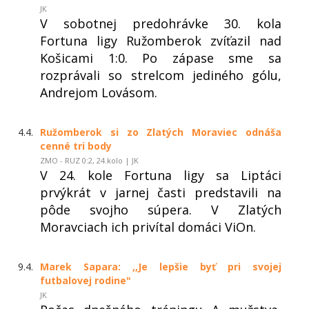
JK
V sobotnej predohrávke 30. kola
Fortuna ligy Ružomberok zvíťazil nad
Košicami 1:0. Po zápase sme sa
rozprávali so strelcom jediného gólu,
Andrejom Lovásom.
4.4.
Ružomberok si zo Zlatých Moraviec odnáša
cenné tri body
ZMO - RUZ 0:2, 24.kolo | JK
V 24. kole Fortuna ligy sa Liptáci
prvýkrát v jarnej časti predstavili na
pôde svojho súpera. V Zlatých
Moravciach ich privítal domáci ViOn.
9.4.
Marek Sapara: ,,Je lepšie byť pri svojej
futbalovej rodine"
JK