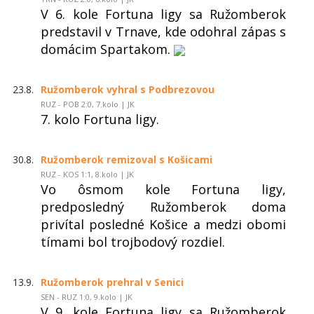
V 6. kole Fortuna ligy sa Ružomberok
predstavil v Trnave, kde odohral zápas s
domácim Spartakom.
23.8.
Ružomberok vyhral s Podbrezovou
RUZ - POB 2:0, 7.kolo | JK
7. kolo Fortuna ligy.
30.8.
Ružomberok remizoval s Košicami
RUZ - KOS 1:1, 8.kolo | JK
Vo ôsmom kole Fortuna ligy,
predposledný Ružomberok doma
privítal posledné Košice a medzi obomi
tímami bol trojbodový rozdiel.
13.9.
Ružomberok prehral v Senici
SEN - RUZ 1:0, 9.kolo | JK
V 9. kole Fortuna ligy sa Ružomberok