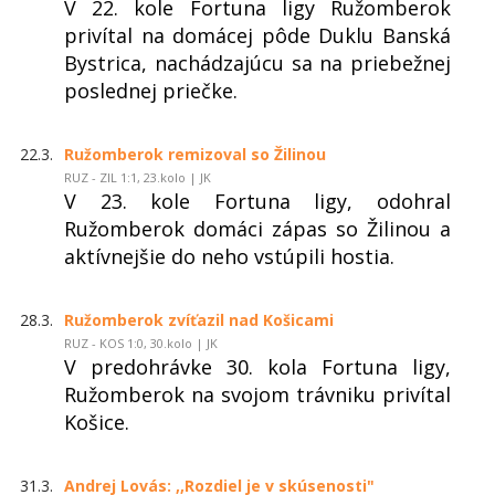
V 22. kole Fortuna ligy Ružomberok
privítal na domácej pôde Duklu Banská
Bystrica, nachádzajúcu sa na priebežnej
poslednej priečke.
22.3.
Ružomberok remizoval so Žilinou
RUZ - ZIL 1:1, 23.kolo | JK
V 23. kole Fortuna ligy, odohral
Ružomberok domáci zápas so Žilinou a
aktívnejšie do neho vstúpili hostia.
28.3.
Ružomberok zvíťazil nad Košicami
RUZ - KOS 1:0, 30.kolo | JK
V predohrávke 30. kola Fortuna ligy,
Ružomberok na svojom trávniku privítal
Košice.
31.3.
Andrej Lovás: ,,Rozdiel je v skúsenosti"