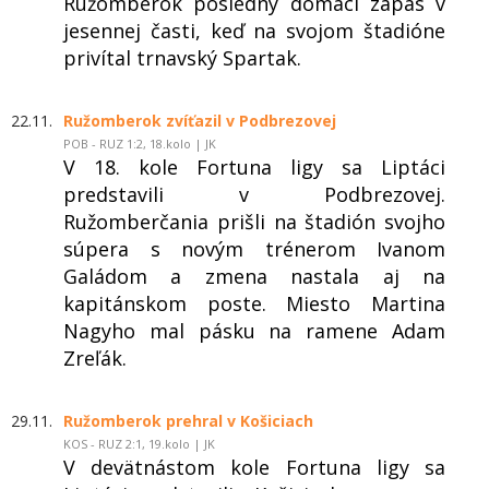
Ružomberok posledný domáci zápas v
jesennej časti, keď na svojom štadióne
privítal trnavský Spartak.
22.11.
Ružomberok zvíťazil v Podbrezovej
POB - RUZ 1:2, 18.kolo | JK
V 18. kole Fortuna ligy sa Liptáci
predstavili v Podbrezovej.
Ružomberčania prišli na štadión svojho
súpera s novým trénerom Ivanom
Galádom a zmena nastala aj na
kapitánskom poste. Miesto Martina
Nagyho mal pásku na ramene Adam
Zreľák.
29.11.
Ružomberok prehral v Košiciach
KOS - RUZ 2:1, 19.kolo | JK
V devätnástom kole Fortuna ligy sa