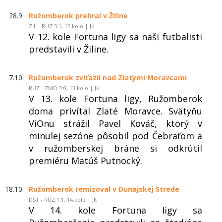
28.9.
Ružomberok prehral v Žiline
ZIL - RUZ 5:1, 12.kolo | JK
V 12. kole Fortuna ligy sa naši futbalisti
predstavili v Žiline.
7.10.
Ružomberok zvíťazil nad Zlatými Moravcami
RUZ - ZMO 3:0, 13.kolo | JK
V 13. kole Fortuna ligy, Ružomberok
doma privítal Zlaté Moravce. Svätyňu
ViOnu strážil Pavel Kováč, ktorý v
minulej sezóne pôsobil pod Čebraťom a
v ružomberskej bráne si odkrútil
premiéru Matúš Putnocký.
18.10.
Ružomberok remizoval v Dunajskej Strede
DST - RUZ 1:1, 14.kolo | JK
V 14. kole Fortuna ligy sa