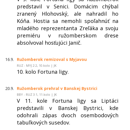
predstavil v Senici. Domácim chýbal
zranený Hlohovský, ale nahradil ho
Kóňa. Hostia sa nemohli spoľahnúť na
mladého reprezentanta Zreľáka a svoju
premiéru v ružomberskom drese
absolvoval hosťujúci Janič.
16.9.
Ružomberok remizoval s Myjavou
RUZ - MYJ 2:2, 10.kolo | JK
10. kolo Fortuna ligy.
20.9.
Ružomberok prehral v Banskej Bystrici
BBY - RUZ 3:1, 11.kolo | JK
V 11. kole Fortuna ligy sa Liptáci
predstavili v Banskej Bystrici, kde
odohrali zápas dvoch osembodových
tabuľkových susedov.