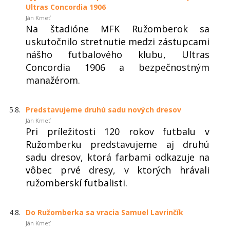
Ultras Concordia 1906
Ján Kmeť
Na štadióne MFK Ružomberok sa
uskutočnilo stretnutie medzi zástupcami
nášho futbalového klubu, Ultras
Concordia 1906 a bezpečnostným
manažérom.
5.8.
Predstavujeme druhú sadu nových dresov
Ján Kmeť
Pri príležitosti 120 rokov futbalu v
Ružomberku predstavujeme aj druhú
sadu dresov, ktorá farbami odkazuje na
vôbec prvé dresy, v ktorých hrávali
ružomberskí futbalisti.
4.8.
Do Ružomberka sa vracia Samuel Lavrinčík
Ján Kmeť