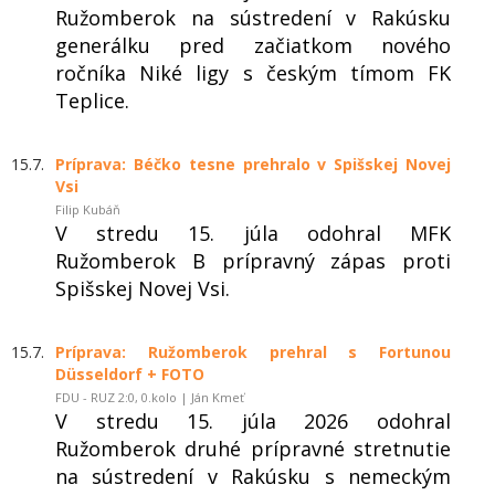
Ružomberok na sústredení v Rakúsku
generálku pred začiatkom nového
ročníka Niké ligy s českým tímom FK
Teplice.
15.7.
Príprava: Béčko tesne prehralo v Spišskej Novej
Vsi
Filip Kubáň
V stredu 15. júla odohral MFK
Ružomberok B prípravný zápas proti
Spišskej Novej Vsi.
15.7.
Príprava: Ružomberok prehral s Fortunou
Düsseldorf + FOTO
FDU - RUZ 2:0, 0.kolo | Ján Kmeť
V stredu 15. júla 2026 odohral
Ružomberok druhé prípravné stretnutie
na sústredení v Rakúsku s nemeckým