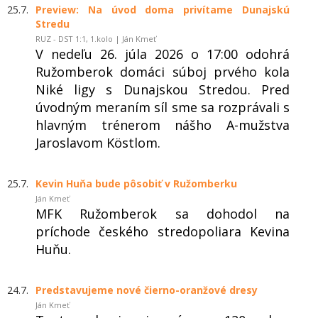
25.7.
Preview: Na úvod doma privítame Dunajskú
Stredu
RUZ - DST 1:1, 1.kolo | Ján Kmeť
V nedeľu 26. júla 2026 o 17:00 odohrá
Ružomberok domáci súboj prvého kola
Niké ligy s Dunajskou Stredou. Pred
úvodným meraním síl sme sa rozprávali s
hlavným trénerom nášho A-mužstva
Jaroslavom Köstlom.
25.7.
Kevin Huňa bude pôsobiť v Ružomberku
Ján Kmeť
MFK Ružomberok sa dohodol na
príchode českého stredopoliara Kevina
Huňu.
24.7.
Predstavujeme nové čierno-oranžové dresy
Ján Kmeť