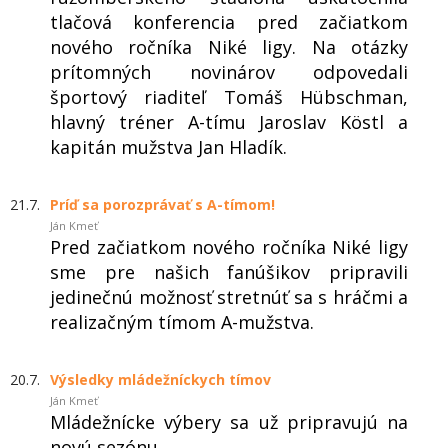
tlačová konferencia pred začiatkom
nového ročníka Niké ligy. Na otázky
prítomných novinárov odpovedali
športový riaditeľ Tomáš Hübschman,
hlavný tréner A-tímu Jaroslav Köstl a
kapitán mužstva Jan Hladík.
21.7.
Príď sa porozprávať s A-tímom!
Ján Kmeť
Pred začiatkom nového ročníka Niké ligy
sme pre našich fanúšikov pripravili
jedinečnú možnosť stretnúť sa s hráčmi a
realizačným tímom A-mužstva.
20.7.
Výsledky mládežníckych tímov
Ján Kmeť
Mládežnícke výbery sa už pripravujú na
novú sezónu.