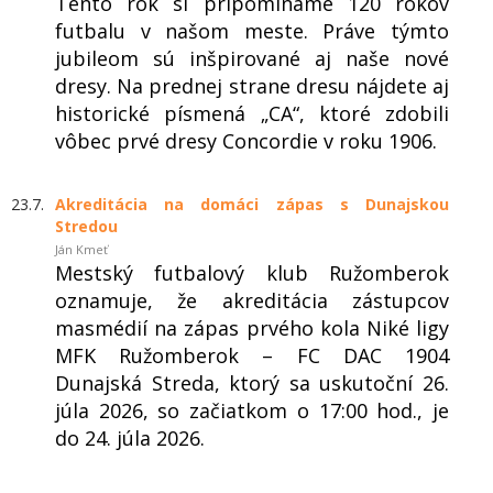
Tento rok si pripomíname 120 rokov
futbalu v našom meste. Práve týmto
jubileom sú inšpirované aj naše nové
dresy. Na prednej strane dresu nájdete aj
historické písmená „CA“, ktoré zdobili
vôbec prvé dresy Concordie v roku 1906.
23.7.
Akreditácia na domáci zápas s Dunajskou
Stredou
Ján Kmeť
Mestský futbalový klub Ružomberok
oznamuje, že akreditácia zástupcov
masmédií na zápas prvého kola Niké ligy
MFK Ružomberok – FC DAC 1904
Dunajská Streda, ktorý sa uskutoční 26.
júla 2026, so začiatkom o 17:00 hod., je
do 24. júla 2026.