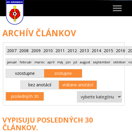
Toggle
navigat
ARCHÍV ČLÁNKOV
2007
2008
2009
2010
2011
2012
2013
2014
2015
2016
2
január
február
marec
apríl
máj
jún
júl
august
september
október
n
vzostupne
zostupne
bez anotácií
vrátane anotácií
posledných 30
VYPISUJU POSLEDNÝCH 30
ČLÁNKOV.