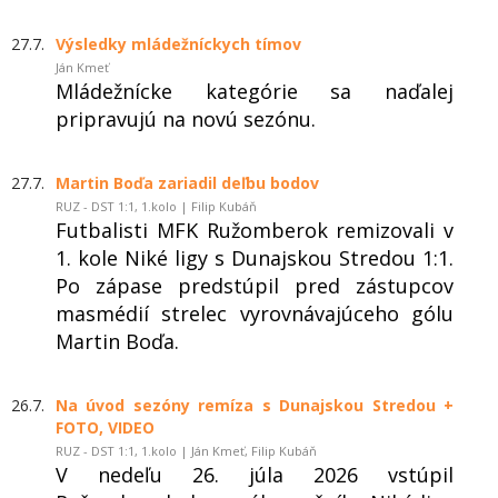
27.7.
Výsledky mládežníckych tímov
Ján Kmeť
Mládežnícke kategórie sa naďalej
pripravujú na novú sezónu.
27.7.
Martin Boďa zariadil deľbu bodov
RUZ - DST 1:1, 1.kolo | Filip Kubáň
Futbalisti MFK Ružomberok remizovali v
1. kole Niké ligy s Dunajskou Stredou 1:1.
Po zápase predstúpil pred zástupcov
masmédií strelec vyrovnávajúceho gólu
Martin Boďa.
26.7.
Na úvod sezóny remíza s Dunajskou Stredou +
FOTO, VIDEO
RUZ - DST 1:1, 1.kolo | Ján Kmeť, Filip Kubáň
V nedeľu 26. júla 2026 vstúpil