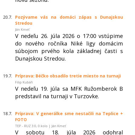
20.7.
Pozývame vás na domáci zápas s Dunajskou
Stredou
Ján Kmeť
V nedeľu 26. júla 2026 o 17:00 vstúpime
do nového ročníka Niké ligy domácim
súbojom prvého kola základnej časti s
Dunajskou Stredou.
19.7.
Príprava: Béčko obsadilo tretie miesto na turnaji
Filip Kubáň
V nedeľu 19. júla sa MFK Ružomberok B
predstavil na turnaji v Turzovke.
18.7.
Príprava: V generálke sme nestačili na Teplice +
FOTO
TEP - RUZ 3:0, 0.kolo | Ján Kmeť
V sobotu 18. júla 2026 odohral