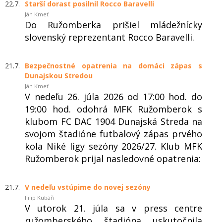
22.7.
Starší dorast posilnil Rocco Baravelli
Ján Kmeť
Do Ružomberka prišiel mládežnícky
slovenský reprezentant Rocco Baravelli.
21.7.
Bezpečnostné opatrenia na domáci zápas s
Dunajskou Stredou
Ján Kmeť
V nedeľu 26. júla 2026 od 17:00 hod. do
19:00 hod. odohrá MFK Ružomberok s
klubom FC DAC 1904 Dunajská Streda na
svojom štadióne futbalový zápas prvého
kola Niké ligy sezóny 2026/27. Klub MFK
Ružomberok prijal nasledovné opatrenia:
21.7.
V nedeľu vstúpime do novej sezóny
Filip Kubáň
V utorok 21. júla sa v press centre
ružomberského štadióna uskutočnila