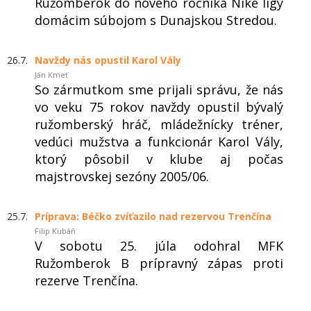
Ružomberok do nového ročníka Niké ligy
domácim súbojom s Dunajskou Stredou.
26.7.
Navždy nás opustil Karol Vály
Ján Kmeť
So zármutkom sme prijali správu, že nás
vo veku 75 rokov navždy opustil bývalý
ružomberský hráč, mládežnícky tréner,
vedúci mužstva a funkcionár Karol Vály,
ktorý pôsobil v klube aj počas
majstrovskej sezóny 2005/06.
25.7.
Príprava: Béčko zvíťazilo nad rezervou Trenčína
Filip Kubáň
V sobotu 25. júla odohral MFK
Ružomberok B prípravný zápas proti
rezerve Trenčína.