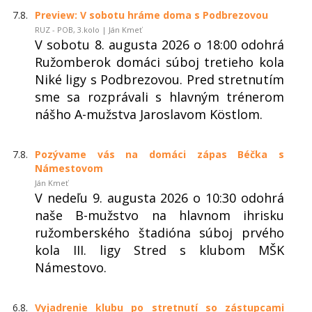
7.8.
Preview: V sobotu hráme doma s Podbrezovou
RUZ - POB, 3.kolo | Ján Kmeť
V sobotu 8. augusta 2026 o 18:00 odohrá
Ružomberok domáci súboj tretieho kola
Niké ligy s Podbrezovou. Pred stretnutím
sme sa rozprávali s hlavným trénerom
nášho A-mužstva Jaroslavom Köstlom.
7.8.
Pozývame vás na domáci zápas Béčka s
Námestovom
Ján Kmeť
V nedeľu 9. augusta 2026 o 10:30 odohrá
naše B-mužstvo na hlavnom ihrisku
ružomberského štadióna súboj prvého
kola III. ligy Stred s klubom MŠK
Námestovo.
6.8.
Vyjadrenie klubu po stretnutí so zástupcami