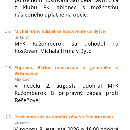
polročnom hosťovaní Samuela Lavrinčíka
z klubu FK Jablonec s možnosťou
následného uplatnenia opcie.
3.8.
Michal Hrmo odišiel na hosťovanie do Bytče
Ján Kmeť
MFK Ružomberok sa dohodol na
hosťovaní Michala Hrma v Bytči.
2.8.
Príprava: Béčko remizovalo v generálke s
Bešeňovou
Filip Kubáň
V nedeľu 2. augusta odohral MFK
Ružomberok B prípravný zápas proti
Bešeňovej.
2.8.
Pozývame vás na domáci zápas s Podbrezovou
Ján Kmeť
V sobotu 8. augusta 2026 o 18:00 odohrá