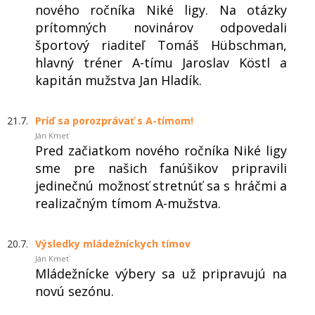
nového ročníka Niké ligy. Na otázky
prítomných novinárov odpovedali
športový riaditeľ Tomáš Hübschman,
hlavný tréner A-tímu Jaroslav Köstl a
kapitán mužstva Jan Hladík.
21.7.
Príď sa porozprávať s A-tímom!
Ján Kmeť
Pred začiatkom nového ročníka Niké ligy
sme pre našich fanúšikov pripravili
jedinečnú možnosť stretnúť sa s hráčmi a
realizačným tímom A-mužstva.
20.7.
Výsledky mládežníckych tímov
Ján Kmeť
Mládežnícke výbery sa už pripravujú na
novú sezónu.