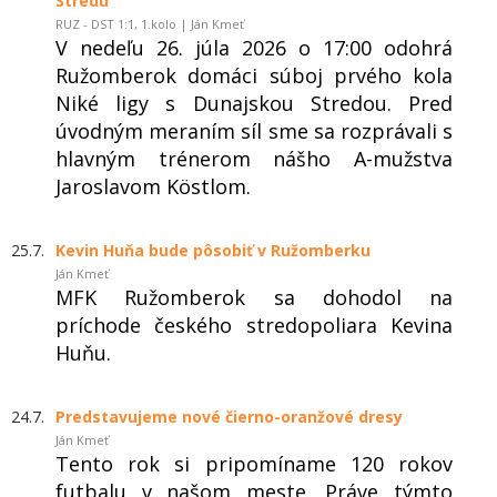
Stredu
RUZ - DST 1:1, 1.kolo | Ján Kmeť
V nedeľu 26. júla 2026 o 17:00 odohrá
Ružomberok domáci súboj prvého kola
Niké ligy s Dunajskou Stredou. Pred
úvodným meraním síl sme sa rozprávali s
hlavným trénerom nášho A-mužstva
Jaroslavom Köstlom.
25.7.
Kevin Huňa bude pôsobiť v Ružomberku
Ján Kmeť
MFK Ružomberok sa dohodol na
príchode českého stredopoliara Kevina
Huňu.
24.7.
Predstavujeme nové čierno-oranžové dresy
Ján Kmeť
Tento rok si pripomíname 120 rokov
futbalu v našom meste. Práve týmto