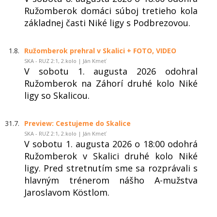
Ružomberok domáci súboj tretieho kola
základnej časti Niké ligy s Podbrezovou.
1.8.
Ružomberok prehral v Skalici + FOTO, VIDEO
SKA - RUZ 2:1, 2.kolo | Ján Kmeť
V sobotu 1. augusta 2026 odohral
Ružomberok na Záhorí druhé kolo Niké
ligy so Skalicou.
31.7.
Preview: Cestujeme do Skalice
SKA - RUZ 2:1, 2.kolo | Ján Kmeť
V sobotu 1. augusta 2026 o 18:00 odohrá
Ružomberok v Skalici druhé kolo Niké
ligy. Pred stretnutím sme sa rozprávali s
hlavným trénerom nášho A-mužstva
Jaroslavom Köstlom.