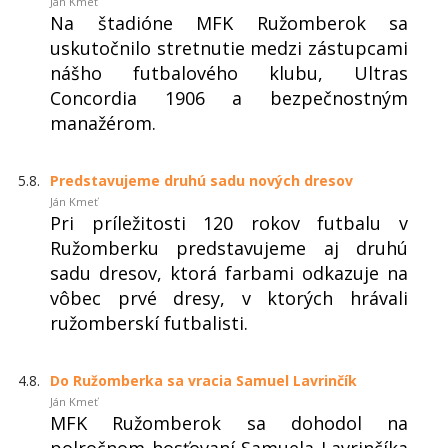
Ján Kmeť
Na štadióne MFK Ružomberok sa
uskutočnilo stretnutie medzi zástupcami
nášho futbalového klubu, Ultras
Concordia 1906 a bezpečnostným
manažérom.
5.8.
Predstavujeme druhú sadu nových dresov
Ján Kmeť
Pri príležitosti 120 rokov futbalu v
Ružomberku predstavujeme aj druhú
sadu dresov, ktorá farbami odkazuje na
vôbec prvé dresy, v ktorých hrávali
ružomberskí futbalisti.
4.8.
Do Ružomberka sa vracia Samuel Lavrinčík
Ján Kmeť
MFK Ružomberok sa dohodol na