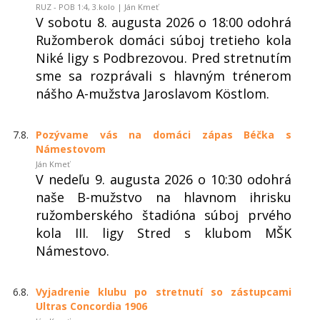
RUZ - POB 1:4, 3.kolo | Ján Kmeť
V sobotu 8. augusta 2026 o 18:00 odohrá
Ružomberok domáci súboj tretieho kola
Niké ligy s Podbrezovou. Pred stretnutím
sme sa rozprávali s hlavným trénerom
nášho A-mužstva Jaroslavom Köstlom.
7.8.
Pozývame vás na domáci zápas Béčka s
Námestovom
Ján Kmeť
V nedeľu 9. augusta 2026 o 10:30 odohrá
naše B-mužstvo na hlavnom ihrisku
ružomberského štadióna súboj prvého
kola III. ligy Stred s klubom MŠK
Námestovo.
6.8.
Vyjadrenie klubu po stretnutí so zástupcami
Ultras Concordia 1906