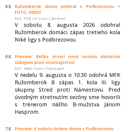
8.8.
Ružomberok doma prehral s Podbrezovou +
FOTO, VIDEO
RUZ - POB 1:4, 3.kolo | Ján Kmeť
V sobotu 8. augusta 2026 odohral
Ružomberok domáci zápas tretieho kola
Niké ligy s Podbrezovou.
8.8.
Preview: Béčko otvorí novú sezónu domácim
súbojom proti vicemajstrovi
RUZ - NAM, 1.kolo | Filip Kubáň
V nedeľu 9. augusta o 10:30 odohrá MFK
Ružomberok B zápas 1. kola III. ligy
skupiny Stred proti Námestovu. Pred
úvodným stretnutím sezóny sme hovorili
s trénerom nášho B-mužstva Jánom
Hasprom.
7.8.
Preview: V sobotu hráme doma s Podbrezovou