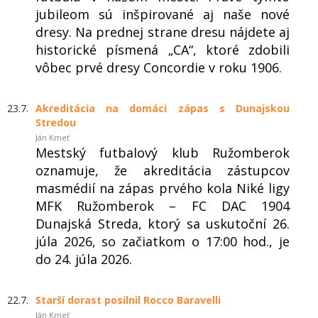
jubileom sú inšpirované aj naše nové
dresy. Na prednej strane dresu nájdete aj
historické písmená „CA“, ktoré zdobili
vôbec prvé dresy Concordie v roku 1906.
23.7.
Akreditácia na domáci zápas s Dunajskou
Stredou
Ján Kmeť
Mestský futbalový klub Ružomberok
oznamuje, že akreditácia zástupcov
masmédií na zápas prvého kola Niké ligy
MFK Ružomberok – FC DAC 1904
Dunajská Streda, ktorý sa uskutoční 26.
júla 2026, so začiatkom o 17:00 hod., je
do 24. júla 2026.
22.7.
Starší dorast posilnil Rocco Baravelli
Ján Kmeť