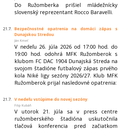
Do Ružomberka prišiel mládežnícky
slovenský reprezentant Rocco Baravelli.
21.7.
Bezpečnostné opatrenia na domáci zápas s
Dunajskou Stredou
Ján Kmeť
V nedeľu 26. júla 2026 od 17:00 hod. do
19:00 hod. odohrá MFK Ružomberok s
klubom FC DAC 1904 Dunajská Streda na
svojom štadióne futbalový zápas prvého
kola Niké ligy sezóny 2026/27. Klub MFK
Ružomberok prijal nasledovné opatrenia:
21.7.
V nedeľu vstúpime do novej sezóny
Filip Kubáň
V utorok 21. júla sa v press centre
ružomberského štadióna uskutočnila
tlačová konferencia pred začiatkom