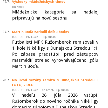
27.7.
Výsledky mládežníckych tímov
Ján Kmeť
Mládežnícke kategórie sa naďalej
pripravujú na novú sezónu.
27.7.
Martin Boďa zariadil deľbu bodov
RUZ - DST 1:1, 1.kolo | Filip Kubáň
Futbalisti MFK Ružomberok remizovali v
1. kole Niké ligy s Dunajskou Stredou 1:1.
Po zápase predstúpil pred zástupcov
masmédií strelec vyrovnávajúceho gólu
Martin Boďa.
26.7.
Na úvod sezóny remíza s Dunajskou Stredou +
FOTO, VIDEO
RUZ - DST 1:1, 1.kolo | Ján Kmeť, Filip Kubáň
V nedeľu 26. júla 2026 vstúpil
Ružomberok do nového ročníka Niké ligy
domácim súbojom s Dunajskou Stredou.