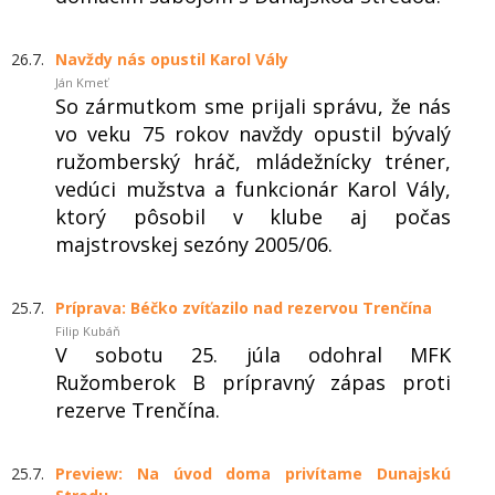
26.7.
Navždy nás opustil Karol Vály
Ján Kmeť
So zármutkom sme prijali správu, že nás
vo veku 75 rokov navždy opustil bývalý
ružomberský hráč, mládežnícky tréner,
vedúci mužstva a funkcionár Karol Vály,
ktorý pôsobil v klube aj počas
majstrovskej sezóny 2005/06.
25.7.
Príprava: Béčko zvíťazilo nad rezervou Trenčína
Filip Kubáň
V sobotu 25. júla odohral MFK
Ružomberok B prípravný zápas proti
rezerve Trenčína.
25.7.
Preview: Na úvod doma privítame Dunajskú