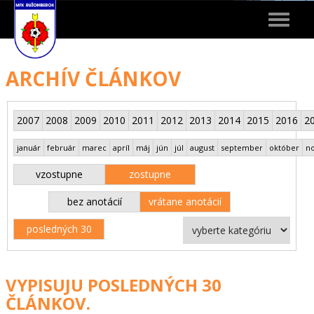
Toggle
navigat
ARCHÍV ČLÁNKOV
2007
2008
2009
2010
2011
2012
2013
2014
2015
2016
2
január
február
marec
apríl
máj
jún
júl
august
september
október
n
vzostupne
zostupne
bez anotácií
vrátane anotácií
posledných 30
VYPISUJU POSLEDNÝCH 30
ČLÁNKOV.